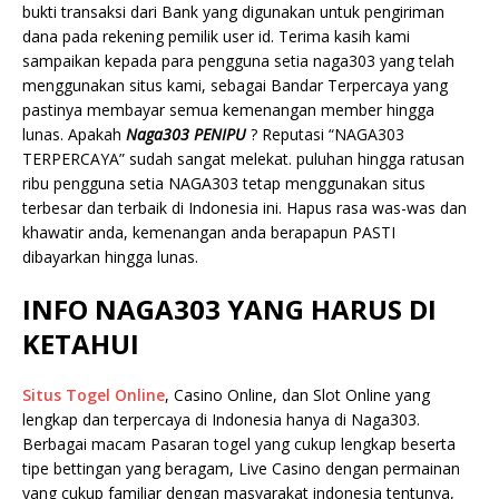
bukti transaksi dari Bank yang digunakan untuk pengiriman
dana pada rekening pemilik user id. Terima kasih kami
sampaikan kepada para pengguna setia naga303 yang telah
menggunakan situs kami, sebagai Bandar Terpercaya yang
pastinya membayar semua kemenangan member hingga
lunas. Apakah
Naga303
PENIPU
? Reputasi “NAGA303
TERPERCAYA” sudah sangat melekat. puluhan hingga ratusan
ribu pengguna setia NAGA303 tetap menggunakan situs
terbesar dan terbaik di Indonesia ini. Hapus rasa was-was dan
khawatir anda, kemenangan anda berapapun PASTI
dibayarkan hingga lunas.
INFO NAGA303 YANG HARUS DI
KETAHUI
Situs Togel Online
, Casino Online, dan Slot Online yang
lengkap dan terpercaya di Indonesia hanya di Naga303.
Berbagai macam Pasaran togel yang cukup lengkap beserta
tipe bettingan yang beragam, Live Casino dengan permainan
yang cukup familiar dengan masyarakat indonesia tentunya,