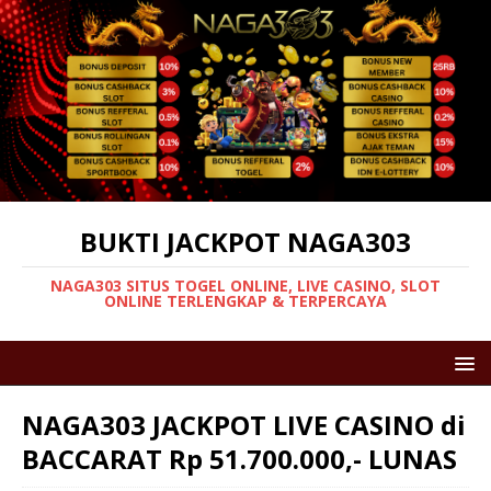
BUKTI JACKPOT NAGA303
NAGA303 SITUS TOGEL ONLINE, LIVE CASINO, SLOT
ONLINE TERLENGKAP & TERPERCAYA
NAGA303 JACKPOT LIVE CASINO di
BACCARAT Rp 51.700.000,- LUNAS