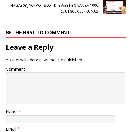
NAGA303 JACKPOT SLOT DI SWEET BONANZA 1000
Rp 81.900.000,- LUNAS
BE THE FIRST TO COMMENT
Leave a Reply
Your email address will not be published.
Comment
Name
*
Email
*