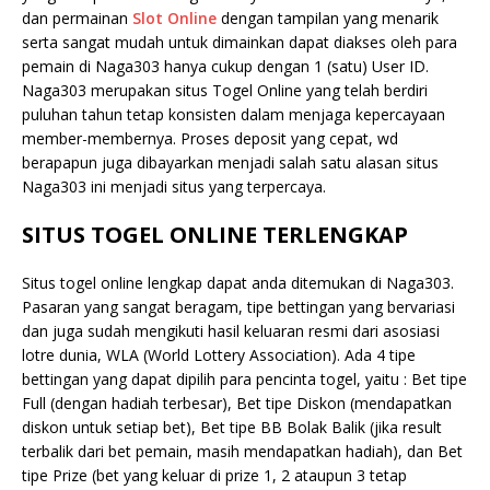
dan permainan
Slot Online
dengan tampilan yang menarik
serta sangat mudah untuk dimainkan dapat diakses oleh para
pemain di Naga303 hanya cukup dengan 1 (satu) User ID.
Naga303 merupakan situs Togel Online yang telah berdiri
puluhan tahun tetap konsisten dalam menjaga kepercayaan
member-membernya. Proses deposit yang cepat, wd
berapapun juga dibayarkan menjadi salah satu alasan situs
Naga303 ini menjadi situs yang terpercaya.
SITUS TOGEL ONLINE TERLENGKAP
Situs togel online lengkap dapat anda ditemukan di Naga303.
Pasaran yang sangat beragam, tipe bettingan yang bervariasi
dan juga sudah mengikuti hasil keluaran resmi dari asosiasi
lotre dunia, WLA (World Lottery Association). Ada 4 tipe
bettingan yang dapat dipilih para pencinta togel, yaitu : Bet tipe
Full (dengan hadiah terbesar), Bet tipe Diskon (mendapatkan
diskon untuk setiap bet), Bet tipe BB Bolak Balik (jika result
terbalik dari bet pemain, masih mendapatkan hadiah), dan Bet
tipe Prize (bet yang keluar di prize 1, 2 ataupun 3 tetap