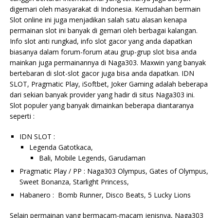
digemari oleh masyarakat di Indonesia. Kemudahan bermain
Slot online ini juga menjadikan salah satu alasan kenapa
permainan slot ini banyak di gemari oleh berbagai kalangan.
Info slot anti rungkad, info slot gacor yang anda dapatkan
biasanya dalam forum-forum atau grup-grup slot bisa anda
mainkan juga permainannya di Naga303. Maxwin yang banyak
bertebaran di slot-slot gacor juga bisa anda dapatkan. IDN
SLOT, Pragmatic Play, iSoftbet, Joker Gaming adalah beberapa
dari sekian banyak provider yang hadir di situs Naga303 ini.
Slot populer yang banyak dimainkan beberapa diantaranya
seperti :
IDN SLOT :
Legenda Gatotkaca,
Bali, Mobile Legends, Garudaman
Pragmatic Play / PP : Naga303 Olympus, Gates of Olympus,
Sweet Bonanza, Starlight Princess,
Habanero : Bomb Runner, Disco Beats, 5 Lucky Lions
Selain permainan yang bermacam-macam jenisnya, Naga303