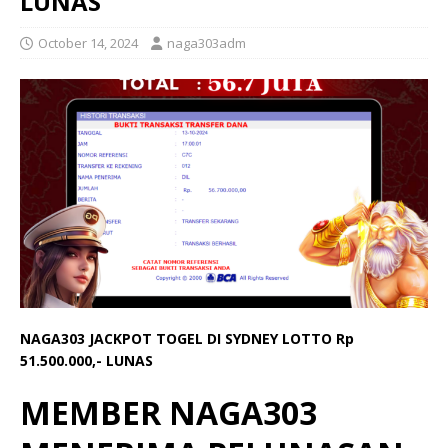
LUNAS
October 14, 2024
naga303adm
NAGA303 JACKPOT TOGEL DI SYDNEY LOTTO Rp
51.500.000,- LUNAS
MEMBER NAGA303