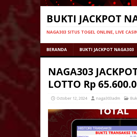
BUKTI JACKPOT N
NAGA303 SITUS TOGEL ONLINE, LIVE CAS
BERANDA
BUKTI JACKPOT NAGA303
NAGA303 JACKPO
LOTTO Rp 65.600.
October 12, 2024
naga303adm
Buk