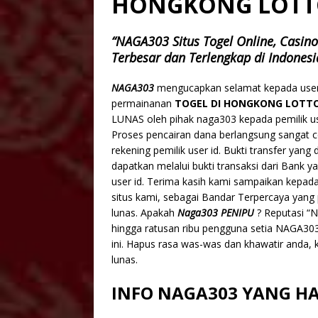
HONGKONG LOTTO 
“NAGA303 Situs Togel Online, Casino 
Terbesar dan Terlengkap di Indonesi
NAGA303
mengucapkan selamat kepada user
permainanan
TOGEL DI HONGKONG LOTT
LUNAS oleh pihak naga303 kepada pemilik use
Proses pencairan dana berlangsung sangat 
rekening pemilik user id. Bukti transfer yang
dapatkan melalui bukti transaksi dari Bank 
user id. Terima kasih kami sampaikan kepa
situs kami, sebagai Bandar Terpercaya ya
lunas. Apakah
Naga303
PENIPU
? Reputasi “
hingga ratusan ribu pengguna setia NAGA303
ini. Hapus rasa was-was dan khawatir anda
lunas.
INFO NAGA303 YANG HA