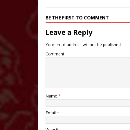
BE THE FIRST TO COMMENT
Leave a Reply
Your email address will not be published.
Comment
Name
*
Email
*
Website