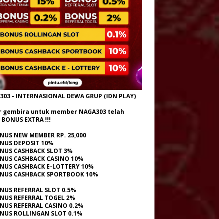
303 - INTERNASIONAL DEWA GRUP (IDN PLAY)
r gembira untuk member NAGA303 telah
 BONUS EXTRA !!!
NUS NEW MEMBER RP. 25,000
NUS DEPOSIT 10%
NUS CASHBACK SLOT 3%
NUS CASHBACK CASINO 10%
NUS CASHBACK E-LOTTERY 10%
NUS CASHBACK SPORTBOOK 10%
NUS REFERRAL SLOT 0.5%
NUS REFERRAL TOGEL 2%
NUS REFERRAL CASINO 0.2%
NUS ROLLINGAN SLOT 0.1%