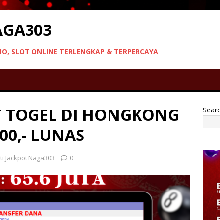
AGA303
INO, SLOT ONLINE TERLENGKAP & TERPERCAYA
T TOGEL DI HONGKONG
Sear
000,- LUNAS
ti Jackpot Naga303
0