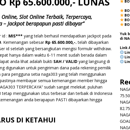
Rp 65.600.000,- LUNAS
BO
BO
BO
Online, Slot Online Terbaik, Terpercaya,
BO
a – Jackpot berapapun pasti dibayar”
BO
Yuk b
 id :
MIS***
yang telah berhasil mendapatkan jackpot pada
di N
O
. Kemenangan sebesar
Rp
65.600.000
,-.
telah dibayarkan
Link 
r id setelah yang bersangkutan mengisi formulir withdraw.
Li
cepat hanya dalam waktu 6-11 menit sudah berada dalam
Li
 dapat anda lihat adalah bukti
SAH / VALID
yang langsung di
Lin
yang digunakan untuk pengiriman dana pada rekening pemilik
da para pengguna setia naga303 yang telah menggunakan
Re
ng pastinya membayar semua kemenangan member hingga
NAGA303 TERPERCAYA” sudah sangat melekat. puluhan
NAGA
 tetap menggunakan situs terbesar dan terbaik di Indonesia
75.5
, kemenangan anda berapapun PASTI dibayarkan hingga
NAGA
82.7
NAGA
RUS DI KETAHUI
GOAL
NAGA