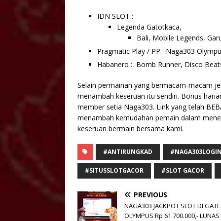
IDN SLOT :
Legenda Gatotkaca,
Bali, Mobile Legends, Ga
Pragmatic Play / PP : Naga303 Olympu
Habanero : Bomb Runner, Disco Beats
Selain permainan yang bermacam-macam je
menambah keseruan itu sendiri. Bonus haria
member setia Naga303. Link yang telah 
menambah kemudahan pemain dalam menelus
keseruan bermain bersama kami.
#ANTIRUNGKAD
#NAGA303LOGIN
#SITUSSLOTGACOR
#SLOT GACOR
PREVIOUS
NAGA303 JACKPOT SLOT DI GATE
OLYMPUS Rp 61.700.000,- LUNAS