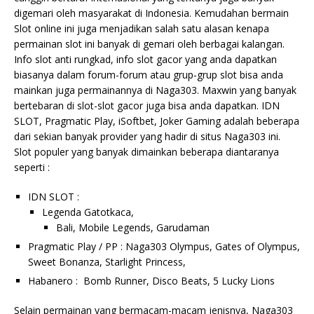
digemari oleh masyarakat di Indonesia. Kemudahan bermain
Slot online ini juga menjadikan salah satu alasan kenapa
permainan slot ini banyak di gemari oleh berbagai kalangan.
Info slot anti rungkad, info slot gacor yang anda dapatkan
biasanya dalam forum-forum atau grup-grup slot bisa anda
mainkan juga permainannya di Naga303. Maxwin yang banyak
bertebaran di slot-slot gacor juga bisa anda dapatkan. IDN
SLOT, Pragmatic Play, iSoftbet, Joker Gaming adalah beberapa
dari sekian banyak provider yang hadir di situs Naga303 ini.
Slot populer yang banyak dimainkan beberapa diantaranya
seperti :
IDN SLOT :
Legenda Gatotkaca,
Bali, Mobile Legends, Garudaman
Pragmatic Play / PP : Naga303 Olympus, Gates of Olympus,
Sweet Bonanza, Starlight Princess,
Habanero : Bomb Runner, Disco Beats, 5 Lucky Lions
Selain permainan yang bermacam-macam jenisnya, Naga303