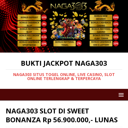
BUKTI JACKPOT NAGA303
NAGA303 SITUS TOGEL ONLINE, LIVE CASINO, SLOT
ONLINE TERLENGKAP & TERPERCAYA
NAGA303 SLOT DI SWEET
BONANZA Rp 56.900.000,- LUNAS