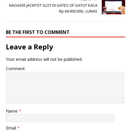
NAGA303 JACKPOT SLOT DI GATES OF GATOT KACA
Rp 64.900.000,- LUNAS
BE THE FIRST TO COMMENT
Leave a Reply
Your email address will not be published.
Comment
Name
*
Email
*