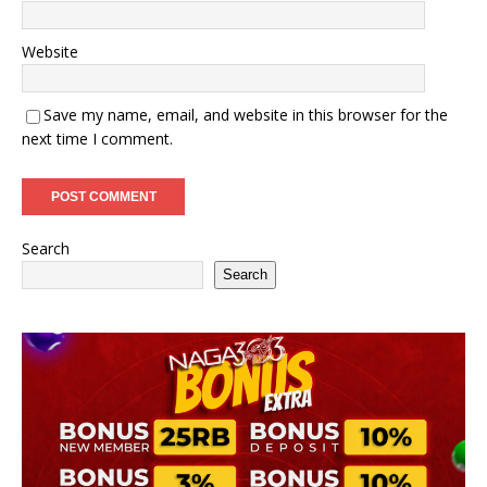
Website
Save my name, email, and website in this browser for the
next time I comment.
Search
Search