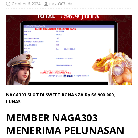
October 6, 2024
naga303adm
NAGA303 SLOT DI SWEET BONANZA Rp 56.900.000,-
LUNAS
MEMBER NAGA303
MENERIMA PELUNASAN