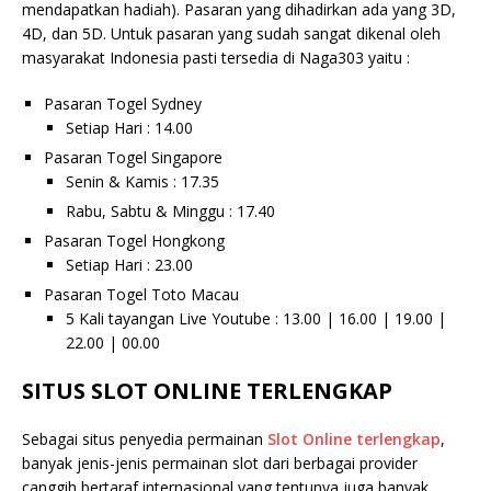
mendapatkan hadiah). Pasaran yang dihadirkan ada yang 3D,
4D, dan 5D. Untuk pasaran yang sudah sangat dikenal oleh
masyarakat Indonesia pasti tersedia di Naga303 yaitu :
Pasaran Togel Sydney
Setiap Hari : 14.00
Pasaran Togel Singapore
Senin & Kamis : 17.35
Rabu, Sabtu & Minggu : 17.40
Pasaran Togel Hongkong
Setiap Hari : 23.00
Pasaran Togel Toto Macau
5 Kali tayangan Live Youtube : 13.00 | 16.00 | 19.00 |
22.00 | 00.00
SITUS SLOT ONLINE TERLENGKAP
Sebagai situs penyedia permainan
Slot Online terlengkap
,
banyak jenis-jenis permainan slot dari berbagai provider
canggih bertaraf internasional yang tentunya juga banyak