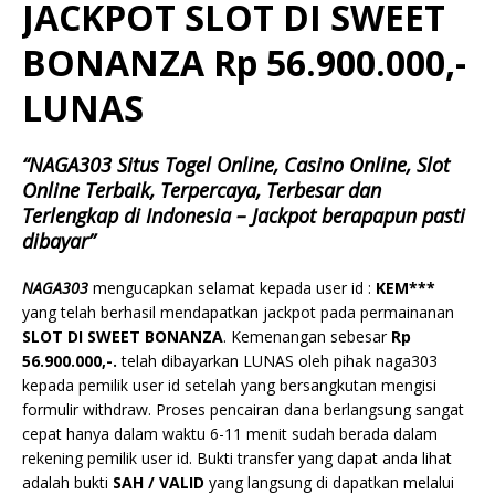
JACKPOT SLOT DI SWEET
BONANZA Rp 56.900.000,-
LUNAS
“NAGA303 Situs Togel Online, Casino Online, Slot
Online Terbaik, Terpercaya, Terbesar dan
Terlengkap di Indonesia – Jackpot berapapun pasti
dibayar”
NAGA303
mengucapkan selamat kepada user id :
KEM***
yang telah berhasil mendapatkan jackpot pada permainanan
SLOT DI SWEET BONANZA
. Kemenangan sebesar
Rp
56.900.000
,-.
telah dibayarkan LUNAS oleh pihak naga303
kepada pemilik user id setelah yang bersangkutan mengisi
formulir withdraw. Proses pencairan dana berlangsung sangat
cepat hanya dalam waktu 6-11 menit sudah berada dalam
rekening pemilik user id. Bukti transfer yang dapat anda lihat
adalah bukti
SAH / VALID
yang langsung di dapatkan melalui