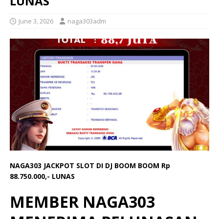
LUNAS
June 3, 2026
naga303adm
NAGA303 JACKPOT SLOT DI DJ BOOM BOOM Rp
88.750.000,- LUNAS
MEMBER NAGA303