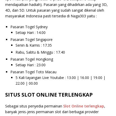
mendapatkan hadiah). Pasaran yang dihadirkan ada yang 3D,
4D, dan 5D. Untuk pasaran yang sudah sangat dikenal oleh
masyarakat Indonesia pasti tersedia di Naga303 yaitu :
Pasaran Togel Sydney
Setiap Hari : 14.00
Pasaran Togel Singapore
Senin & Kamis : 17.35
Rabu, Sabtu & Minggu : 17.40
Pasaran Togel Hongkong
Setiap Hari : 23.00
Pasaran Togel Toto Macau
5 Kali tayangan Live Youtube : 13.00 | 16.00 | 19.00 |
22.00 | 00.00
SITUS SLOT ONLINE TERLENGKAP
Sebagai situs penyedia permainan
Slot Online terlengkap
,
banyak jenis-jenis permainan slot dari berbagai provider