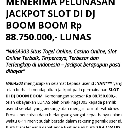
MENERIMA PELUNASAN
JACKPOT SLOT DI DJ
BOOM BOOM Rp
88.750.000,- LUNAS
“NAGA303 Situs Togel Online, Casino Online, Slot
Online Terbaik, Terpercaya, Terbesar dan
Terlengkap di Indonesia – Jackpot berapapun pasti
dibayar”
NAGA303
mengucapkan selamat kepada user id :
YAN***
yang
telah berhasil mendapatkan jackpot pada permainanan
SLOT
DI DJ BOOM BOOM
. Kemenangan sebesar
Rp
88.750.000
,-.
telah dibayarkan LUNAS oleh pihak naga303 kepada pemilik
user id setelah yang bersangkutan mengisi formulir withdraw.
Proses pencairan dana berlangsung sangat cepat hanya dalam
waktu 6-11 menit sudah berada dalam rekening pemilik user id.
Bukti transfer yang dapat anda lihat adalah bukti
SAH / VALID