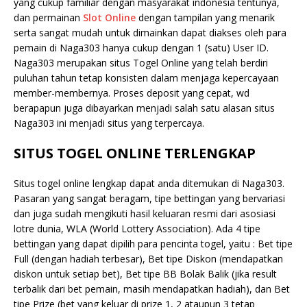
yang cukup familiar dengan masyarakat indonesia tentunya,
dan permainan
Slot Online
dengan tampilan yang menarik
serta sangat mudah untuk dimainkan dapat diakses oleh para
pemain di Naga303 hanya cukup dengan 1 (satu) User ID.
Naga303 merupakan situs Togel Online yang telah berdiri
puluhan tahun tetap konsisten dalam menjaga kepercayaan
member-membernya. Proses deposit yang cepat, wd
berapapun juga dibayarkan menjadi salah satu alasan situs
Naga303 ini menjadi situs yang terpercaya.
SITUS TOGEL ONLINE TERLENGKAP
Situs togel online lengkap dapat anda ditemukan di Naga303.
Pasaran yang sangat beragam, tipe bettingan yang bervariasi
dan juga sudah mengikuti hasil keluaran resmi dari asosiasi
lotre dunia, WLA (World Lottery Association). Ada 4 tipe
bettingan yang dapat dipilih para pencinta togel, yaitu : Bet tipe
Full (dengan hadiah terbesar), Bet tipe Diskon (mendapatkan
diskon untuk setiap bet), Bet tipe BB Bolak Balik (jika result
terbalik dari bet pemain, masih mendapatkan hadiah), dan Bet
tipe Prize (bet yang keluar di prize 1, 2 ataupun 3 tetap