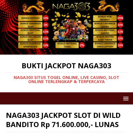
BUKTI JACKPOT NAGA303
NAGA303 SITUS TOGEL ONLINE, LIVE CASINO, SLOT
ONLINE TERLENGKAP & TERPERCAYA
NAGA303 JACKPOT SLOT DI WILD
BANDITO Rp 71.600.000,- LUNAS