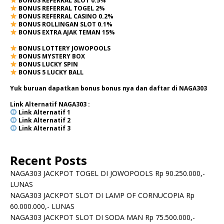
BONUS REFERRAL SLOT 0.5%
BONUS REFERRAL TOGEL 2%
BONUS REFERRAL CASINO 0.2%
BONUS ROLLINGAN SLOT 0.1%
BONUS EXTRA AJAK TEMAN 15%
BONUS LOTTERY JOWOPOOLS
BONUS MYSTERY BOX
BONUS LUCKY SPIN
BONUS 5 LUCKY BALL
Yuk buruan dapatkan bonus bonus nya dan daftar di NAGA303
Link Alternatif NAGA303 :
Link Alternatif
1
Link Alternatif
2
Link Alternatif 3
Recent Posts
NAGA303 JACKPOT TOGEL DI JOWOPOOLS Rp 90.250.000,-
LUNAS
NAGA303 JACKPOT SLOT DI LAMP OF CORNUCOPIA Rp
60.000.000,- LUNAS
NAGA303 JACKPOT SLOT DI SODA MAN Rp 75.500.000,-