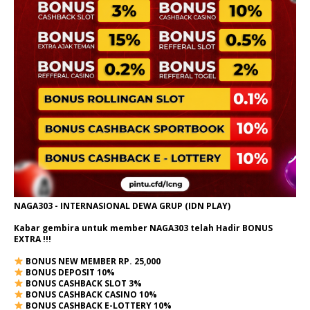
NAGA303 - INTERNASIONAL DEWA GRUP (IDN PLAY)
Kabar gembira untuk member NAGA303 telah Hadir BONUS
EXTRA !!!
BONUS NEW MEMBER RP. 25,000
BONUS DEPOSIT 10%
BONUS CASHBACK SLOT 3%
BONUS CASHBACK CASINO 10%
BONUS CASHBACK E-LOTTERY 10%