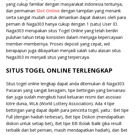
yang cukup familiar dengan masyarakat indonesia tentunya,
dan permainan
Slot Online
dengan tampilan yang menarik
serta sangat mudah untuk dimainkan dapat diakses oleh para
pemain di Naga303 hanya cukup dengan 1 (satu) User ID.
Naga303 merupakan situs Togel Online yang telah berdiri
puluhan tahun tetap konsisten dalam menjaga kepercayaan
member-membernya. Proses deposit yang cepat, wd
berapapun juga dibayarkan menjadi salah satu alasan situs
Naga303 ini menjadi situs yang terpercaya.
SITUS TOGEL ONLINE TERLENGKAP
Situs togel online lengkap dapat anda ditemukan di Naga303.
Pasaran yang sangat beragam, tipe bettingan yang bervariasi
dan juga sudah mengikuti hasil keluaran resmi dari asosiasi
lotre dunia, WLA (World Lottery Association). Ada 4 tipe
bettingan yang dapat dipilih para pencinta togel, yaitu : Bet tipe
Full (dengan hadiah terbesar), Bet tipe Diskon (mendapatkan
diskon untuk setiap bet), Bet tipe BB Bolak Balik (jika result
terbalik dari bet pemain, masih mendapatkan hadiah), dan Bet