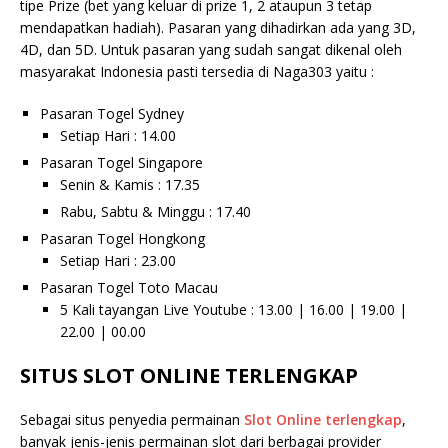
tipe Prize (bet yang keluar di prize 1, 2 ataupun 3 tetap
mendapatkan hadiah). Pasaran yang dihadirkan ada yang 3D,
4D, dan 5D. Untuk pasaran yang sudah sangat dikenal oleh
masyarakat Indonesia pasti tersedia di Naga303 yaitu :
Pasaran Togel Sydney
Setiap Hari : 14.00
Pasaran Togel Singapore
Senin & Kamis : 17.35
Rabu, Sabtu & Minggu : 17.40
Pasaran Togel Hongkong
Setiap Hari : 23.00
Pasaran Togel Toto Macau
5 Kali tayangan Live Youtube : 13.00 | 16.00 | 19.00 |
22.00 | 00.00
SITUS SLOT ONLINE TERLENGKAP
Sebagai situs penyedia permainan
Slot Online terlengkap
,
banyak jenis-jenis permainan slot dari berbagai provider