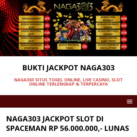
BUKTI JACKPOT NAGA303
NAGA303 SITUS TOGEL ONLINE, LIVE CASINO, SLOT
ONLINE TERLENGKAP & TERPERCAYA
NAGA303 JACKPOT SLOT DI
SPACEMAN RP 56.000.000,- LUNAS