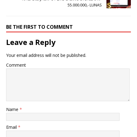
55.000.000,- LUNAS
BE THE FIRST TO COMMENT
Leave a Reply
Your email address will not be published.
Comment
Name
*
Email
*