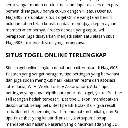
serta sangat mudah untuk dimainkan dapat diakses oleh para
pemain di Naga303 hanya cukup dengan 1 (satu) User ID.
Naga303 merupakan situs Togel Online yang telah berdiri
puluhan tahun tetap konsisten dalam menjaga kepercayaan
member-membernya. Proses deposit yang cepat, wd
berapapun juga dibayarkan menjadi salah satu alasan situs
Naga303 ini menjadi situs yang terpercaya.
SITUS TOGEL ONLINE TERLENGKAP
Situs togel online lengkap dapat anda ditemukan di Naga303.
Pasaran yang sangat beragam, tipe bettingan yang bervariasi
dan juga sudah mengikuti hasil keluaran resmi dari asosiasi
lotre dunia, WLA (World Lottery Association). Ada 4 tipe
bettingan yang dapat dipilih para pencinta togel, yaitu : Bet tipe
Full (dengan hadiah terbesar), Bet tipe Diskon (mendapatkan
diskon untuk setiap bet), Bet tipe BB Bolak Balik (jika result
terbalik dari bet pemain, masih mendapatkan hadiah), dan Bet
tipe Prize (bet yang keluar di prize 1, 2 ataupun 3 tetap
mendapatkan hadiah). Pasaran yang dihadirkan ada yang 3D,