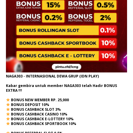
NAGA303 - INTERNASIONAL DEWA GRUP (IDN PLAY)
Kabar gembira untuk member NAGA303 telah Hadir BONUS
EXTRA !!!
BONUS NEW MEMBER RP. 25,000
BONUS DEPOSIT 10%
BONUS CASHBACK SLOT 3%
BONUS CASHBACK CASINO 10%
BONUS CASHBACK E-LOTTERY 10%
BONUS CASHBACK SPORTBOOK 10%