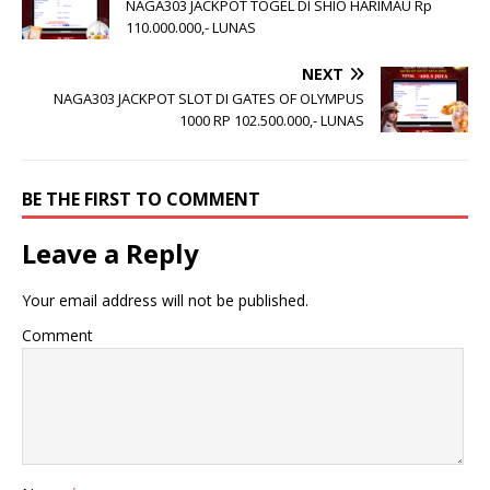
NAGA303 JACKPOT TOGEL DI SHIO HARIMAU Rp
110.000.000,- LUNAS
NEXT
NAGA303 JACKPOT SLOT DI GATES OF OLYMPUS
1000 RP 102.500.000,- LUNAS
BE THE FIRST TO COMMENT
Leave a Reply
Your email address will not be published.
Comment