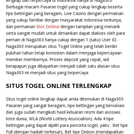
lengkap dan terpercaya di Indonesia hanya di Naga303.
Berbagai macam Pasaran togel yang cukup lengkap beserta
tipe bettingan yang beragam, Live Casino dengan permainan
yang cukup familiar dengan masyarakat indonesia tentunya,
dan permainan
Slot Online
dengan tampilan yang menarik
serta sangat mudah untuk dimainkan dapat diakses oleh para
pemain di Naga303 hanya cukup dengan 1 (satu) User ID.
Naga303 merupakan situs Togel Online yang telah berdiri
puluhan tahun tetap konsisten dalam menjaga kepercayaan
member-membernya. Proses deposit yang cepat, wd
berapapun juga dibayarkan menjadi salah satu alasan situs
Naga303 ini menjadi situs yang terpercaya.
SITUS TOGEL ONLINE TERLENGKAP
Situs togel online lengkap dapat anda ditemukan di Naga303.
Pasaran yang sangat beragam, tipe bettingan yang bervariasi
dan juga sudah mengikuti hasil keluaran resmi dari asosiasi
lotre dunia, WLA (World Lottery Association). Ada 4 tipe
bettingan yang dapat dipilih para pencinta togel, yaitu : Bet tipe
Full (dengan hadiah terbesar), Bet tipe Diskon (mendapatkan