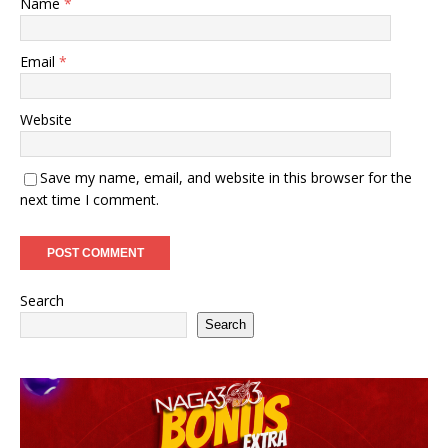
Name
*
Email
*
Website
Save my name, email, and website in this browser for the
next time I comment.
Search
Search