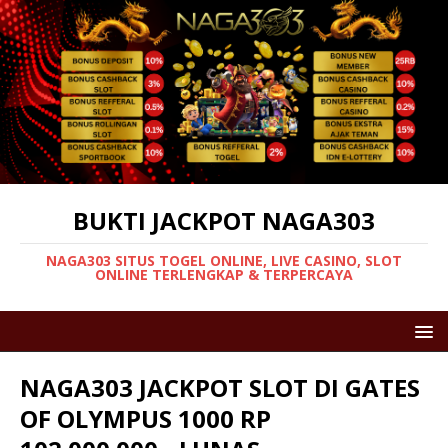
BUKTI JACKPOT NAGA303
NAGA303 SITUS TOGEL ONLINE, LIVE CASINO, SLOT
ONLINE TERLENGKAP & TERPERCAYA
NAGA303 JACKPOT SLOT DI GATES
OF OLYMPUS 1000 RP