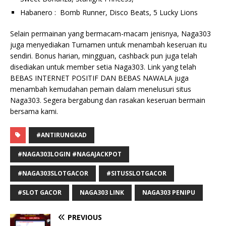
Habanero : Bomb Runner, Disco Beats, 5 Lucky Lions
Selain permainan yang bermacam-macam jenisnya, Naga303
juga menyediakan Turnamen untuk menambah keseruan itu
sendiri. Bonus harian, mingguan, cashback pun juga telah
disediakan untuk member setia Naga303. Link yang telah
BEBAS INTERNET POSITIF DAN BEBAS NAWALA juga
menambah kemudahan pemain dalam menelusuri situs
Naga303. Segera bergabung dan rasakan keseruan bermain
bersama kami.
#ANTIRUNGKAD
#NAGA303LOGIN #NAGAJACKPOT
#NAGA303SLOTGACOR
#SITUSSLOTGACOR
#SLOT GACOR
NAGA303 LINK
NAGA303 PENIPU
PREVIOUS