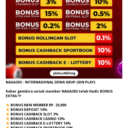
NAGA303 - INTERNASIONAL DEWA GRUP (IDN PLAY)
Kabar gembira untuk member NAGA303 telah Hadir BONUS
EXTRA !!!
BONUS NEW MEMBER RP. 25,000
BONUS DEPOSIT 10%
BONUS CASHBACK SLOT 3%
BONUS CASHBACK CASINO 10%
BONUS CASHBACK E-LOTTERY 10%
BONUS CASHBACK SPORTBOOK 10%