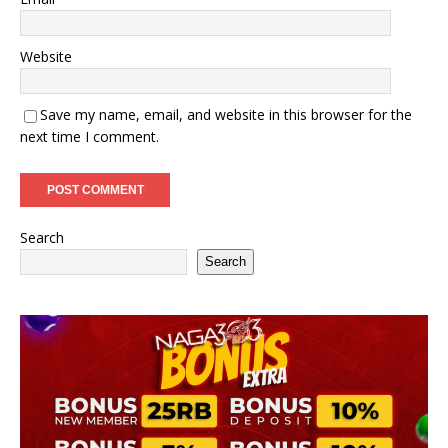
Website
Save my name, email, and website in this browser for the
next time I comment.
Search
Search