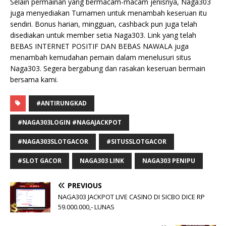
Selain permainan yang bermacam-macam jenisnya, Naga303
juga menyediakan Turnamen untuk menambah keseruan itu
sendiri. Bonus harian, mingguan, cashback pun juga telah
disediakan untuk member setia Naga303. Link yang telah
BEBAS INTERNET POSITIF DAN BEBAS NAWALA juga
menambah kemudahan pemain dalam menelusuri situs
Naga303. Segera bergabung dan rasakan keseruan bermain
bersama kami.
#ANTIRUNGKAD
#NAGA303LOGIN #NAGAJACKPOT
#NAGA303SLOTGACOR
#SITUSSLOTGACOR
#SLOT GACOR
NAGA303 LINK
NAGA303 PENIPU
PREVIOUS
NAGA303 JACKPOT LIVE CASINO DI SICBO DICE RP
59.000.000,- LUNAS