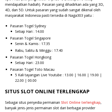
mendapatkan hadiah). Pasaran yang dihadirkan ada yang 3D,
4D, dan 5D. Untuk pasaran yang sudah sangat dikenal oleh
masyarakat Indonesia pasti tersedia di Naga303 yaitu :
Pasaran Togel Sydney
Setiap Hari : 14.00
Pasaran Togel Singapore
Senin & Kamis : 17.35
Rabu, Sabtu & Minggu : 17.40
Pasaran Togel Hongkong
Setiap Hari : 23.00
Pasaran Togel Toto Macau
5 Kali tayangan Live Youtube : 13.00 | 16.00 | 19.00 |
22.00 | 00.00
SITUS SLOT ONLINE TERLENGKAP
Sebagai situs penyedia permainan
Slot Online terlengkap
,
banyak jenis-jenis permainan slot dari berbagai provider