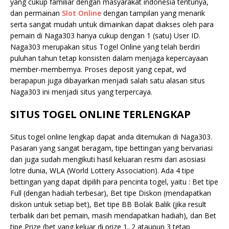
yang cukup familiar dengan masyarakat indonesia tentunya,
dan permainan
Slot Online
dengan tampilan yang menarik
serta sangat mudah untuk dimainkan dapat diakses oleh para
pemain di Naga303 hanya cukup dengan 1 (satu) User ID.
Naga303 merupakan situs Togel Online yang telah berdiri
puluhan tahun tetap konsisten dalam menjaga kepercayaan
member-membernya. Proses deposit yang cepat, wd
berapapun juga dibayarkan menjadi salah satu alasan situs
Naga303 ini menjadi situs yang terpercaya.
SITUS TOGEL ONLINE TERLENGKAP
Situs togel online lengkap dapat anda ditemukan di Naga303.
Pasaran yang sangat beragam, tipe bettingan yang bervariasi
dan juga sudah mengikuti hasil keluaran resmi dari asosiasi
lotre dunia, WLA (World Lottery Association). Ada 4 tipe
bettingan yang dapat dipilih para pencinta togel, yaitu : Bet tipe
Full (dengan hadiah terbesar), Bet tipe Diskon (mendapatkan
diskon untuk setiap bet), Bet tipe BB Bolak Balik (jika result
terbalik dari bet pemain, masih mendapatkan hadiah), dan Bet
tipe Prize (bet yang keluar di prize 1, 2 ataupun 3 tetap