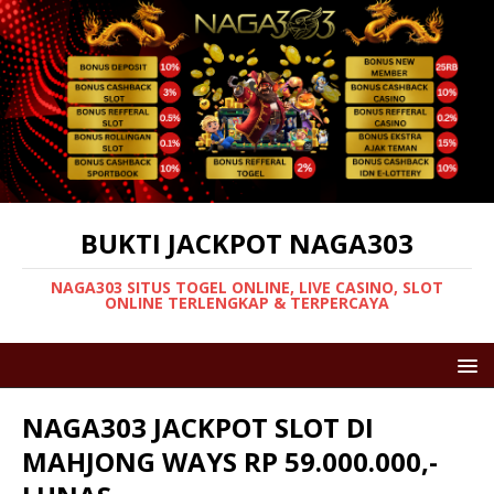
BUKTI JACKPOT NAGA303
NAGA303 SITUS TOGEL ONLINE, LIVE CASINO, SLOT
ONLINE TERLENGKAP & TERPERCAYA
NAGA303 JACKPOT SLOT DI
MAHJONG WAYS RP 59.000.000,-