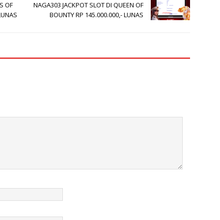
S OF
NAGA303 JACKPOT SLOT DI QUEEN OF
 LUNAS
BOUNTY RP 145.000.000,- LUNAS