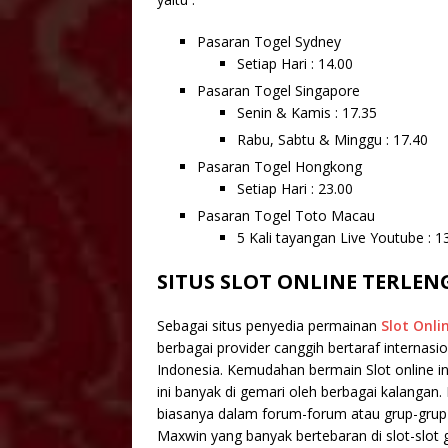
Pasaran Togel Sydney
Setiap Hari : 14.00
Pasaran Togel Singapore
Senin & Kamis : 17.35
Rabu, Sabtu & Minggu : 17.40
Pasaran Togel Hongkong
Setiap Hari : 23.00
Pasaran Togel Toto Macau
5 Kali tayangan Live Youtube : 1
SITUS SLOT ONLINE TERLEN
Sebagai situs penyedia permainan
Slot Onli
berbagai provider canggih bertaraf internas
Indonesia. Kemudahan bermain Slot online in
ini banyak di gemari oleh berbagai kalangan. 
biasanya dalam forum-forum atau grup-grup
Maxwin yang banyak bertebaran di slot-slot 