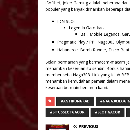
iSoftbet, Joker Gaming adalah beberapa dari s
populer yang banyak dimainkan beberapa dian
IDN SLOT :
Legenda Gatotkaca,
Bali, Mobile Legends, Ga
Pragmatic Play / PP : Naga303 Olympu
Habanero : Bomb Runner, Disco Beats
Selain permainan yang bermacam-macam je
menambah keseruan itu sendiri. Bonus haria
member setia Naga303. Link yang telah 
menambah kemudahan pemain dalam menelus
keseruan bermain bersama kami.
#ANTIRUNGKAD
#NAGA303LOGIN
#SITUSSLOTGACOR
#SLOT GACOR
PREVIOUS