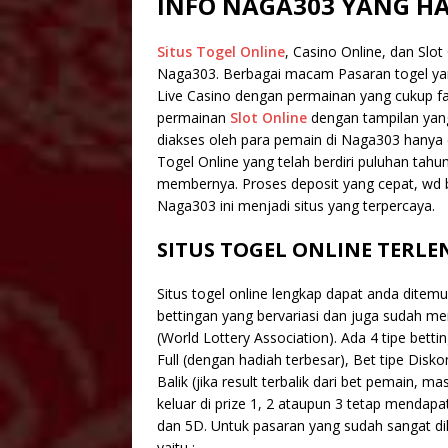
INFO NAGA303 YANG HA
Situs Togel Online
, Casino Online, dan Slot
Naga303. Berbagai macam Pasaran togel yan
Live Casino dengan permainan yang cukup fa
permainan
Slot Online
dengan tampilan yan
diakses oleh para pemain di Naga303 hanya 
Togel Online yang telah berdiri puluhan ta
membernya. Proses deposit yang cepat, wd b
Naga303 ini menjadi situs yang terpercaya.
SITUS TOGEL ONLINE TERL
Situs togel online lengkap dapat anda ditem
bettingan yang bervariasi dan juga sudah meng
(World Lottery Association). Ada 4 tipe bettin
Full (dengan hadiah terbesar), Bet tipe Disk
Balik (jika result terbalik dari bet pemain, 
keluar di prize 1, 2 ataupun 3 tetap mendap
dan 5D. Untuk pasaran yang sudah sangat di
yaitu :