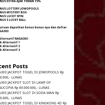
NUS EXTRA AJAK TEMAN 15%
NUS LOTTERY JOWOPOOLS
NUS MYSTERY BOX
NUS LUCKY SPIN
NUS 5 LUCKY BALL
uruan dapatkan bonus bonus nya dan daftar
AGA303
Alternatif NAGA303 :
nk Alternatif
1
nk Alternatif
2
k Alternatif 3
cent Posts
303 JACKPOT TOGEL DI JOWOPOOLS Rp
50.000,- LUNAS
303 JACKPOT SLOT DI LAMP OF
UCOPIA Rp 60.000.000,- LUNAS
303 JACKPOT SLOT DI SODA MAN Rp
00.000,- LUNAS
303 JACKPOT TOGEL DI KINGKONG 4D Rp