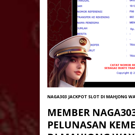
NAGA303 JACKPOT SLOT DI MAHJONG WAYS
MEMBER NAGA30
PELUNASAN KEME