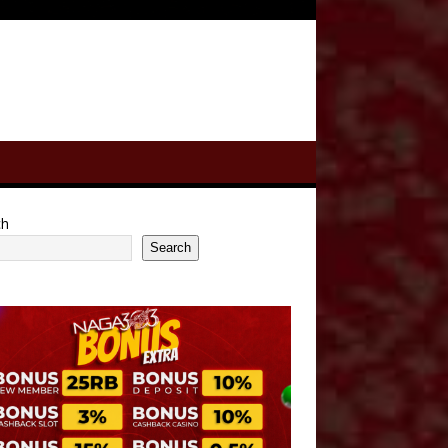
ch
Search