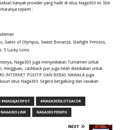
ekian banyak provider yang hadir di situs Naga303 ini. Slot
taranya seperti :
rudaman
s, Gates of Olympus, Sweet Bonanza, Starlight Princess,
, 5 Lucky Lions
nisnya, Naga303 juga menyediakan Turnamen untuk
n, mingguan, cashback pun juga telah disediakan untuk
BEBAS INTERNET POSITIF DAN BEBAS NAWALA juga
uri situs Naga303. Segera bergabung dan rasakan
 #NAGAJACKPOT
#NAGA303SLOTGACOR
NAGA303 LINK
NAGA303 PENIPU
NEXT