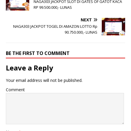
NAGA303 JACKPOT SLOT DI GATES OF GATOT KACA
RP 99.500.000,- LUNAS
NEXT
NAGA303 JACKPOT TOGEL DI AMAZON LOTTO Rp
90.750.000,- LUNAS
BE THE FIRST TO COMMENT
Leave a Reply
Your email address will not be published.
Comment