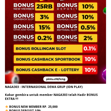
NAGA303 - INTERNASIONAL DEWA GRUP (IDN PLAY)
Kabar gembira untuk member NAGA303 telah Hadir BONUS
EXTRA !!!
BONUS NEW MEMBER RP. 25,000
BONUS DEPOSIT 10%