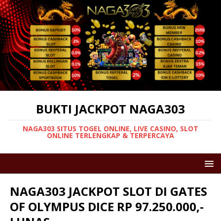
BUKTI JACKPOT NAGA303
NAGA303 SITUS TOGEL ONLINE, LIVE CASINO, SLOT
ONLINE TERLENGKAP & TERPERCAYA
NAGA303 JACKPOT SLOT DI GATES
OF OLYMPUS DICE RP 97.250.000,-