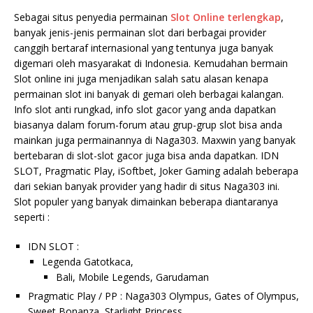
Sebagai situs penyedia permainan
Slot Online terlengkap
,
banyak jenis-jenis permainan slot dari berbagai provider
canggih bertaraf internasional yang tentunya juga banyak
digemari oleh masyarakat di Indonesia. Kemudahan bermain
Slot online ini juga menjadikan salah satu alasan kenapa
permainan slot ini banyak di gemari oleh berbagai kalangan.
Info slot anti rungkad, info slot gacor yang anda dapatkan
biasanya dalam forum-forum atau grup-grup slot bisa anda
mainkan juga permainannya di Naga303. Maxwin yang banyak
bertebaran di slot-slot gacor juga bisa anda dapatkan. IDN
SLOT, Pragmatic Play, iSoftbet, Joker Gaming adalah beberapa
dari sekian banyak provider yang hadir di situs Naga303 ini.
Slot populer yang banyak dimainkan beberapa diantaranya
seperti :
IDN SLOT :
Legenda Gatotkaca,
Bali, Mobile Legends, Garudaman
Pragmatic Play / PP : Naga303 Olympus, Gates of Olympus,
Sweet Bonanza, Starlight Princess,