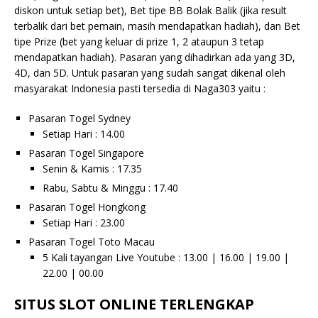
diskon untuk setiap bet), Bet tipe BB Bolak Balik (jika result
terbalik dari bet pemain, masih mendapatkan hadiah), dan Bet
tipe Prize (bet yang keluar di prize 1, 2 ataupun 3 tetap
mendapatkan hadiah). Pasaran yang dihadirkan ada yang 3D,
4D, dan 5D. Untuk pasaran yang sudah sangat dikenal oleh
masyarakat Indonesia pasti tersedia di Naga303 yaitu :
Pasaran Togel Sydney
Setiap Hari : 14.00
Pasaran Togel Singapore
Senin & Kamis : 17.35
Rabu, Sabtu & Minggu : 17.40
Pasaran Togel Hongkong
Setiap Hari : 23.00
Pasaran Togel Toto Macau
5 Kali tayangan Live Youtube : 13.00 | 16.00 | 19.00 |
22.00 | 00.00
SITUS SLOT ONLINE TERLENGKAP