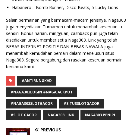
Habanero : Bomb Runner, Disco Beats, 5 Lucky Lions
Selain permainan yang bermacam-macam jenisnya, Naga303
juga menyediakan Turnamen untuk menambah keseruan itu
sendiri. Bonus harian, mingguan, cashback pun juga telah
disediakan untuk member setia Naga303. Link yang telah
BEBAS INTERNET POSITIF DAN BEBAS NAWALA juga
menambah kemudahan pemain dalam menelusuri situs
Naga303. Segera bergabung dan rasakan keseruan bermain
bersama kami.
#ANTIRUNGKAD
#NAGA303LOGIN #NAGAJACKPOT
#NAGA303SLOTGACOR
#SITUSSLOTGACOR
#SLOT GACOR
NAGA303 LINK
NAGA303 PENIPU
PREVIOUS