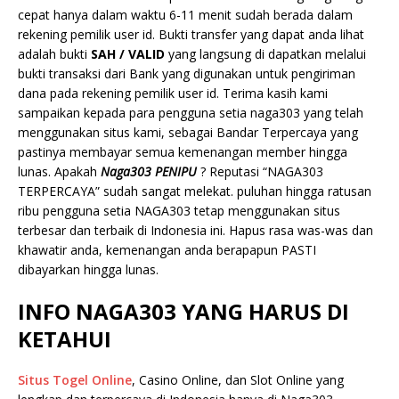
cepat hanya dalam waktu 6-11 menit sudah berada dalam
rekening pemilik user id. Bukti transfer yang dapat anda lihat
adalah bukti
SAH / VALID
yang langsung di dapatkan melalui
bukti transaksi dari Bank yang digunakan untuk pengiriman
dana pada rekening pemilik user id. Terima kasih kami
sampaikan kepada para pengguna setia naga303 yang telah
menggunakan situs kami, sebagai Bandar Terpercaya yang
pastinya membayar semua kemenangan member hingga
lunas. Apakah
Naga303
PENIPU
? Reputasi “NAGA303
TERPERCAYA” sudah sangat melekat. puluhan hingga ratusan
ribu pengguna setia NAGA303 tetap menggunakan situs
terbesar dan terbaik di Indonesia ini. Hapus rasa was-was dan
khawatir anda, kemenangan anda berapapun PASTI
dibayarkan hingga lunas.
INFO NAGA303 YANG HARUS DI
KETAHUI
Situs Togel Online
, Casino Online, dan Slot Online yang