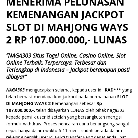
MENERIMA PELUNASAN
KEMENANGAN JACKPOT
SLOT DI MAHJONG WAYS
2 RP 107.000.000,- LUNAS
“NAGA303 Situs Togel Online, Casino Online, Slot
Online Terbaik, Terpercaya, Terbesar dan
Terlengkap di Indonesia – Jackpot berapapun pasti
dibayar”
NAGA303
mengucapkan selamat kepada user id :
RAD***
yang
telah berhasil mendapatkan jackpot pada permainanan
SLOT
DI MAHJONG WAYS 2
Kemenangan sebesar
Rp
107.000.000
,-.
telah dibayarkan LUNAS oleh pihak naga303
kepada pemilik user id setelah yang bersangkutan mengisi
formulir withdraw. Proses pencairan dana berlangsung sangat
cepat hanya dalam waktu 6-11 menit sudah berada dalam
rekening pemilik user id. Bukti transfer yang dapat anda lihat