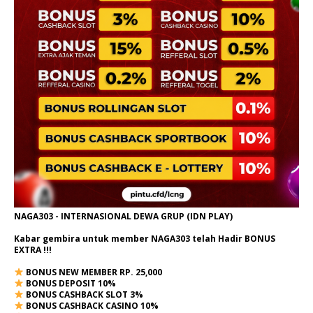
NAGA303 - INTERNASIONAL DEWA GRUP (IDN PLAY)
Kabar gembira untuk member NAGA303 telah Hadir BONUS
EXTRA !!!
BONUS NEW MEMBER RP. 25,000
BONUS DEPOSIT 10%
BONUS CASHBACK SLOT 3%
BONUS CASHBACK CASINO 10%