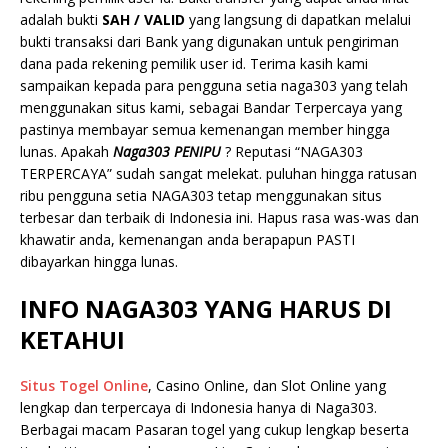
adalah bukti
SAH / VALID
yang langsung di dapatkan melalui
bukti transaksi dari Bank yang digunakan untuk pengiriman
dana pada rekening pemilik user id. Terima kasih kami
sampaikan kepada para pengguna setia naga303 yang telah
menggunakan situs kami, sebagai Bandar Terpercaya yang
pastinya membayar semua kemenangan member hingga
lunas. Apakah
Naga303
PENIPU
? Reputasi “NAGA303
TERPERCAYA” sudah sangat melekat. puluhan hingga ratusan
ribu pengguna setia NAGA303 tetap menggunakan situs
terbesar dan terbaik di Indonesia ini. Hapus rasa was-was dan
khawatir anda, kemenangan anda berapapun PASTI
dibayarkan hingga lunas.
INFO NAGA303 YANG HARUS DI
KETAHUI
Situs Togel Online
, Casino Online, dan Slot Online yang
lengkap dan terpercaya di Indonesia hanya di Naga303.
Berbagai macam Pasaran togel yang cukup lengkap beserta