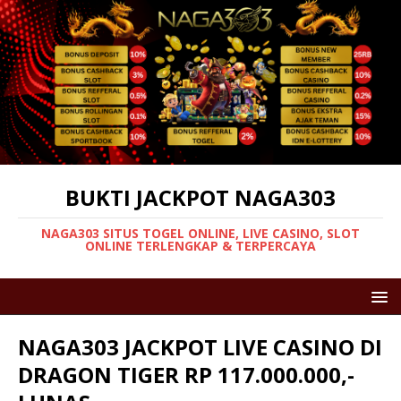
BUKTI JACKPOT NAGA303
NAGA303 SITUS TOGEL ONLINE, LIVE CASINO, SLOT
ONLINE TERLENGKAP & TERPERCAYA
NAGA303 JACKPOT LIVE CASINO DI
DRAGON TIGER RP 117.000.000,-