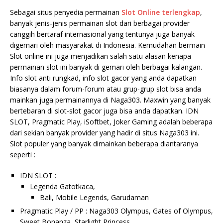
Sebagai situs penyedia permainan
Slot Online terlengkap
,
banyak jenis-jenis permainan slot dari berbagai provider
canggih bertaraf internasional yang tentunya juga banyak
digemari oleh masyarakat di Indonesia. Kemudahan bermain
Slot online ini juga menjadikan salah satu alasan kenapa
permainan slot ini banyak di gemari oleh berbagai kalangan.
Info slot anti rungkad, info slot gacor yang anda dapatkan
biasanya dalam forum-forum atau grup-grup slot bisa anda
mainkan juga permainannya di Naga303. Maxwin yang banyak
bertebaran di slot-slot gacor juga bisa anda dapatkan. IDN
SLOT, Pragmatic Play, iSoftbet, Joker Gaming adalah beberapa
dari sekian banyak provider yang hadir di situs Naga303 ini.
Slot populer yang banyak dimainkan beberapa diantaranya
seperti :
IDN SLOT :
Legenda Gatotkaca,
Bali, Mobile Legends, Garudaman
Pragmatic Play / PP : Naga303 Olympus, Gates of Olympus,
Sweet Bonanza, Starlight Princess,