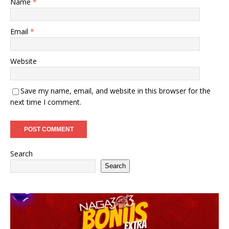
Name
*
Email
*
Website
Save my name, email, and website in this browser for the
next time I comment.
Search
Search