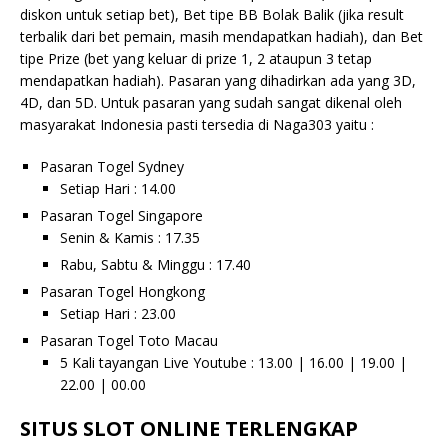
diskon untuk setiap bet), Bet tipe BB Bolak Balik (jika result
terbalik dari bet pemain, masih mendapatkan hadiah), dan Bet
tipe Prize (bet yang keluar di prize 1, 2 ataupun 3 tetap
mendapatkan hadiah). Pasaran yang dihadirkan ada yang 3D,
4D, dan 5D. Untuk pasaran yang sudah sangat dikenal oleh
masyarakat Indonesia pasti tersedia di Naga303 yaitu :
Pasaran Togel Sydney
Setiap Hari : 14.00
Pasaran Togel Singapore
Senin & Kamis : 17.35
Rabu, Sabtu & Minggu : 17.40
Pasaran Togel Hongkong
Setiap Hari : 23.00
Pasaran Togel Toto Macau
5 Kali tayangan Live Youtube : 13.00 | 16.00 | 19.00 |
22.00 | 00.00
SITUS SLOT ONLINE TERLENGKAP