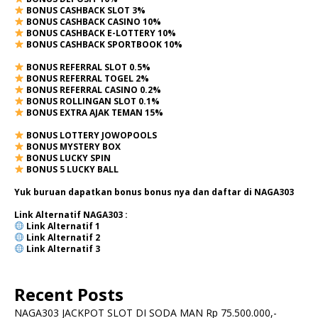
BONUS CASHBACK SLOT 3%
BONUS CASHBACK CASINO 10%
BONUS CASHBACK E-LOTTERY 10%
BONUS CASHBACK SPORTBOOK 10%
BONUS REFERRAL SLOT 0.5%
BONUS REFERRAL TOGEL 2%
BONUS REFERRAL CASINO 0.2%
BONUS ROLLINGAN SLOT 0.1%
BONUS EXTRA AJAK TEMAN 15%
BONUS LOTTERY JOWOPOOLS
BONUS MYSTERY BOX
BONUS LUCKY SPIN
BONUS 5 LUCKY BALL
Yuk buruan dapatkan bonus bonus nya dan daftar di NAGA303
Link Alternatif NAGA303 :
Link Alternatif
1
Link Alternatif
2
Link Alternatif 3
Recent Posts
NAGA303 JACKPOT SLOT DI SODA MAN Rp 75.500.000,-