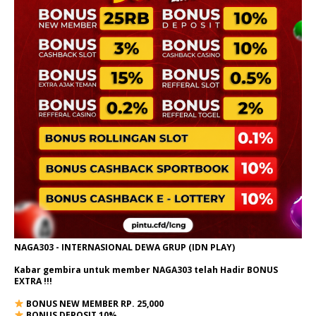
NAGA303 - INTERNASIONAL DEWA GRUP (IDN PLAY)
Kabar gembira untuk member NAGA303 telah Hadir BONUS
EXTRA !!!
BONUS NEW MEMBER RP. 25,000
BONUS DEPOSIT 10%