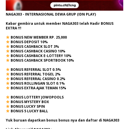
NAGA303 - INTERNASIONAL DEWA GRUP (IDN PLAY)
Kabar gembira untuk member NAGA303 telah Hadir BONUS
EXTRA !!!
BONUS NEW MEMBER RP. 25,000
BONUS DEPOSIT 10%
BONUS CASHBACK SLOT 3%
BONUS CASHBACK CASINO 10%
BONUS CASHBACK E-LOTTERY 10%
BONUS CASHBACK SPORTBOOK 10%
BONUS REFERRAL SLOT 0.5%
BONUS REFERRAL TOGEL 2%
BONUS REFERRAL CASINO 0.2%
BONUS ROLLINGAN SLOT 0.1%
BONUS EXTRA AJAK TEMAN 15%
BONUS LOTTERY JOWOPOOLS
BONUS MYSTERY BOX
BONUS LUCKY SPIN
BONUS 5 LUCKY BALL
Yuk buruan dapatkan bonus bonus nya dan daftar di NAGA303