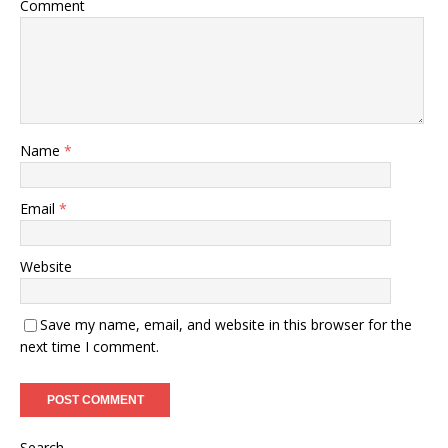
Comment
Name
*
Email
*
Website
Save my name, email, and website in this browser for the
next time I comment.
Search