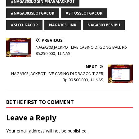
#NAGA303LOGIN #NAGAJACKPOT
#NAGA303SLOTGACOR
#SITUSSLOTGACOR
#SLOT GACOR
NAGA303 LINK
NAGA303 PENIPU
PREVIOUS
NAGA303 JACKPOT LIVE CASINO DI GONG BALL Rp
85.250.000,- LUNAS
NEXT
NAGA303 JACKPOT LIVE CASINO DI DRAGON TIGER
Rp 99.500.000,- LUNAS
BE THE FIRST TO COMMENT
Leave a Reply
Your email address will not be published.