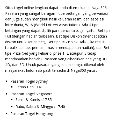
Situs togel online lengkap dapat anda ditemukan di Naga303.
Pasaran yang sangat beragam, tipe bettingan yang bervariasi
dan juga sudah mengikuti hasil keluaran resmi dari asosiasi
lotre dunia, WLA (World Lottery Association). Ada 4 tipe
bettingan yang dapat dipilih para pencinta togel, yaitu : Bet tipe
Full (dengan hadiah terbesar), Bet tipe Diskon (mendapatkan
diskon untuk setiap bet), Bet tipe BB Bolak Balik (jika result
terbalik dari bet pemain, masih mendapatkan hadiah), dan Bet
tipe Prize (bet yang keluar di prize 1, 2 ataupun 3 tetap
mendapatkan hadiah). Pasaran yang dihadirkan ada yang 3D,
4D, dan 5D. Untuk pasaran yang sudah sangat dikenal oleh
masyarakat Indonesia pasti tersedia di Naga303 yaitu :
Pasaran Togel Sydney
Setiap Hari : 14.00
Pasaran Togel Singapore
Senin & Kamis : 17.35
Rabu, Sabtu & Minggu : 17.40
Pasaran Togel Hongkong