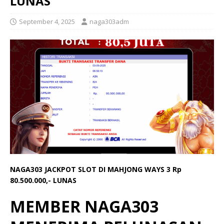
LUNAS
September 4, 2025
naga303adm
NAGA303 JACKPOT SLOT DI MAHJONG WAYS 3 Rp
80.500.000,- LUNAS
MEMBER NAGA303