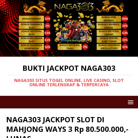
BUKTI JACKPOT NAGA303
NAGA303 SITUS TOGEL ONLINE, LIVE CASINO, SLOT
ONLINE TERLENGKAP & TERPERCAYA
NAGA303 JACKPOT SLOT DI
MAHJONG WAYS 3 Rp 80.500.000,-