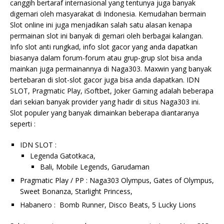
canggih bertaraf internasional yang tentunya juga banyak
digemari oleh masyarakat di Indonesia. Kemudahan bermain
Slot online ini juga menjadikan salah satu alasan kenapa
permainan slot ini banyak di gemari oleh berbagai kalangan.
Info slot anti rungkad, info slot gacor yang anda dapatkan
biasanya dalam forum-forum atau grup-grup slot bisa anda
mainkan juga permainannya di Naga303. Maxwin yang banyak
bertebaran di slot-slot gacor juga bisa anda dapatkan. IDN
SLOT, Pragmatic Play, iSoftbet, Joker Gaming adalah beberapa
dari sekian banyak provider yang hadir di situs Naga303 ini.
Slot populer yang banyak dimainkan beberapa diantaranya
seperti :
IDN SLOT :
Legenda Gatotkaca,
Bali, Mobile Legends, Garudaman
Pragmatic Play / PP : Naga303 Olympus, Gates of Olympus,
Sweet Bonanza, Starlight Princess,
Habanero : Bomb Runner, Disco Beats, 5 Lucky Lions