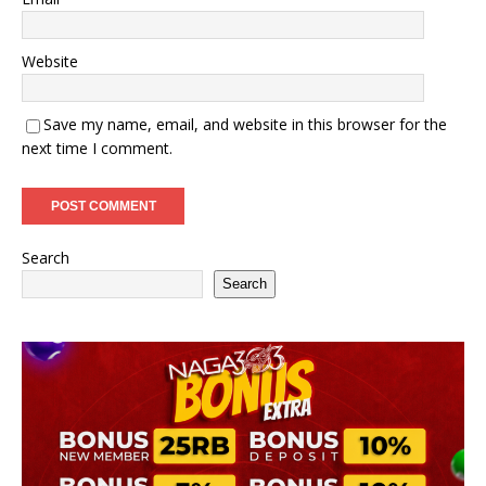
Website
Save my name, email, and website in this browser for the
next time I comment.
Search
Search