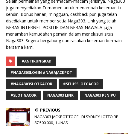
Selain permainan yang bermacam-macam jenisnya, Naga303
juga menyediakan Turnamen untuk menambah keseruan itu
sendiri. Bonus harian, mingguan, cashback pun juga telah
disediakan untuk member setia Naga303. Link yang telah
BEBAS INTERNET POSITIF DAN BEBAS NAWALA juga
menambah kemudahan pemain dalam menelusuri situs
Naga303. Segera bergabung dan rasakan keseruan bermain
bersama kami.
#ANTIRUNGKAD
#NAGA303LOGIN #NAGAJACKPOT
#NAGA303SLOTGACOR
#SITUSSLOTGACOR
#SLOT GACOR
NAGA303 LINK
NAGA303 PENIPU
PREVIOUS
NAGA303 JACKPOT TOGEL DI SYDNEY LOTTO RP
87.500.000,- LUNAS