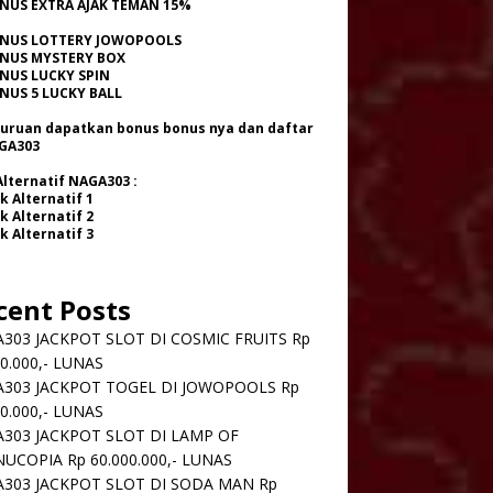
NUS EXTRA AJAK TEMAN 15%
NUS LOTTERY JOWOPOOLS
NUS MYSTERY BOX
NUS LUCKY SPIN
NUS 5 LUCKY BALL
uruan dapatkan bonus bonus nya dan daftar
AGA303
Alternatif NAGA303 :
nk Alternatif
1
nk Alternatif
2
k Alternatif 3
cent Posts
303 JACKPOT SLOT DI COSMIC FRUITS Rp
00.000,- LUNAS
303 JACKPOT TOGEL DI JOWOPOOLS Rp
50.000,- LUNAS
303 JACKPOT SLOT DI LAMP OF
UCOPIA Rp 60.000.000,- LUNAS
303 JACKPOT SLOT DI SODA MAN Rp