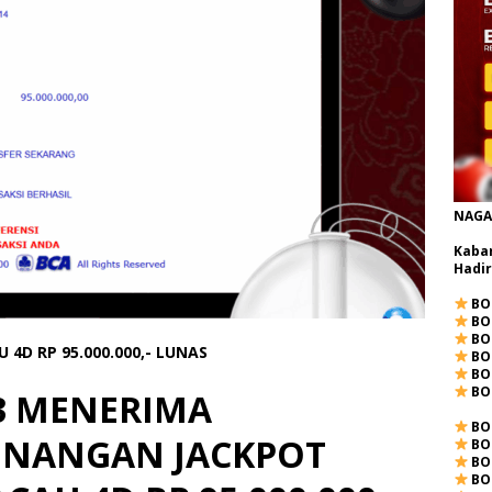
NAGA
Kaba
Hadir
BO
BO
BO
4D RP 95.000.000,- LUNAS
BO
BO
BO
3 MENERIMA
BO
ENANGAN JACKPOT
BO
BO
BO