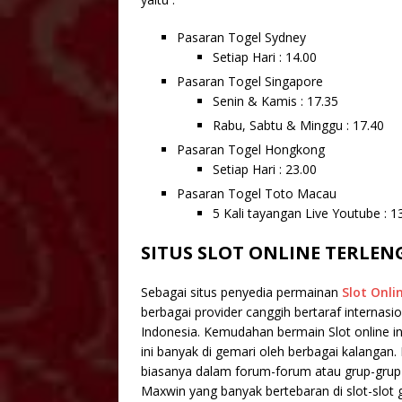
Pasaran Togel Sydney
Setiap Hari : 14.00
Pasaran Togel Singapore
Senin & Kamis : 17.35
Rabu, Sabtu & Minggu : 17.40
Pasaran Togel Hongkong
Setiap Hari : 23.00
Pasaran Togel Toto Macau
5 Kali tayangan Live Youtube : 1
SITUS SLOT ONLINE TERLEN
Sebagai situs penyedia permainan
Slot Onli
berbagai provider canggih bertaraf internas
Indonesia. Kemudahan bermain Slot online in
ini banyak di gemari oleh berbagai kalangan. 
biasanya dalam forum-forum atau grup-grup
Maxwin yang banyak bertebaran di slot-slot 