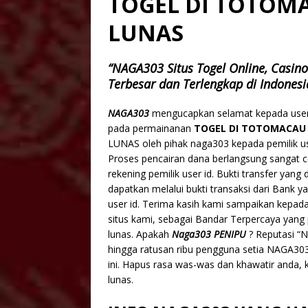
TOGEL DI TOTOMAC
LUNAS
“NAGA303 Situs Togel Online, Casino 
Terbesar dan Terlengkap di Indonesi
NAGA303
mengucapkan selamat kepada user
pada permainanan
TOGEL DI TOTOMACAU 
LUNAS oleh pihak naga303 kepada pemilik use
Proses pencairan dana berlangsung sangat 
rekening pemilik user id. Bukti transfer yang
dapatkan melalui bukti transaksi dari Bank 
user id. Terima kasih kami sampaikan kepa
situs kami, sebagai Bandar Terpercaya ya
lunas. Apakah
Naga303
PENIPU
? Reputasi “
hingga ratusan ribu pengguna setia NAGA303
ini. Hapus rasa was-was dan khawatir anda
lunas.