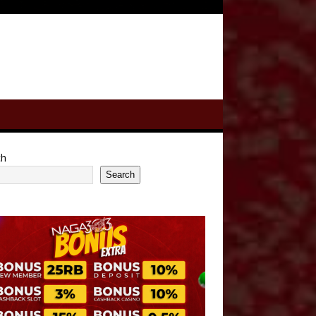
ch
Search