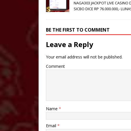
NAGA303 JACKPOT LIVE CASINO D
SICBO DICE RP 76.000.000,- LUNA
BE THE FIRST TO COMMENT
Leave a Reply
Your email address will not be published.
Comment
Name
*
Email
*