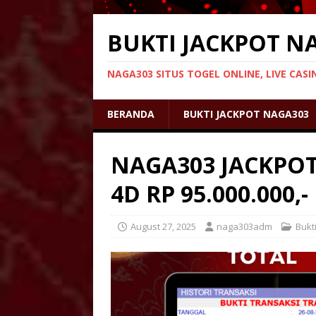
BUKTI JACKPOT N
NAGA303 SITUS TOGEL ONLINE, LIVE CAS
BERANDA
BUKTI JACKPOT NAGA303
NAGA303 JACKPO
4D RP 95.000.000,
August 27, 2025
naga303adm
Bukt