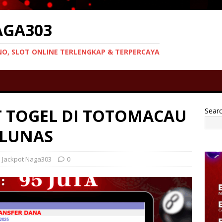
AGA303
INO, SLOT ONLINE TERLENGKAP & TERPERCAYA
T TOGEL DI TOTOMACAU
Sear
- LUNAS
i Jackpot Naga303
0