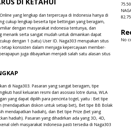
RUS DI KETAHUI
75.5
NAGA
 Online yang lengkap dan terpercaya di Indonesia hanya di
82.7
g cukup lengkap beserta tipe bettingan yang beragam,
miliar dengan masyarakat indonesia tentunya, dan
Re
g menarik serta sangat mudah untuk dimainkan dapat
No c
cukup dengan 1 (satu) User ID. Naga303 merupakan situs
hun tetap konsisten dalam menjaga kepercayaan member-
erapapun juga dibayarkan menjadi salah satu alasan situs
ENGKAP
ukan di Naga303. Pasaran yang sangat beragam, tipe
ikuti hasil keluaran resmi dari asosiasi lotre dunia, WLA
gan yang dapat dipilih para pencinta togel, yaitu : Bet tipe
on (mendapatkan diskon untuk setiap bet), Bet tipe BB Bolak
masih mendapatkan hadiah), dan Bet tipe Prize (bet yang
atkan hadiah). Pasaran yang dihadirkan ada yang 3D, 4D,
kenal oleh masyarakat Indonesia pasti tersedia di Naga303