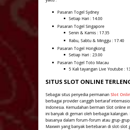
Pasaran Togel Sydney
Setiap Hari : 14.00
Pasaran Togel Singapore
Senin & Kamis : 17.35
Rabu, Sabtu & Minggu : 17.40
Pasaran Togel Hongkong
Setiap Hari : 23.00
Pasaran Togel Toto Macau
5 Kali tayangan Live Youtube : 1
SITUS SLOT ONLINE TERLEN
Sebagai situs penyedia permainan
Slot Onli
berbagai provider canggih bertaraf internas
Indonesia. Kemudahan bermain Slot online in
ini banyak di gemari oleh berbagai kalangan. 
biasanya dalam forum-forum atau grup-grup
Maxwin yang banyak bertebaran di slot-slot 