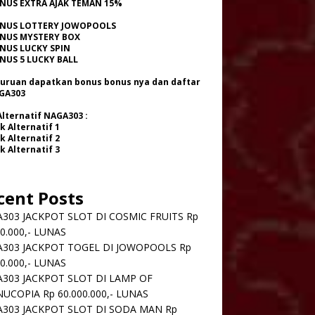
NUS EXTRA AJAK TEMAN 15%
NUS LOTTERY JOWOPOOLS
NUS MYSTERY BOX
NUS LUCKY SPIN
NUS 5 LUCKY BALL
uruan dapatkan bonus bonus nya dan daftar
AGA303
Alternatif NAGA303 :
nk Alternatif
1
nk Alternatif
2
k Alternatif 3
cent Posts
303 JACKPOT SLOT DI COSMIC FRUITS Rp
00.000,- LUNAS
303 JACKPOT TOGEL DI JOWOPOOLS Rp
50.000,- LUNAS
303 JACKPOT SLOT DI LAMP OF
UCOPIA Rp 60.000.000,- LUNAS
303 JACKPOT SLOT DI SODA MAN Rp