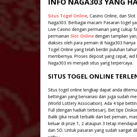
INFO NAGA303 YANG HA
Situs Togel Online
, Casino Online, dan Slot
Naga303. Berbagai macam Pasaran togel yan
Live Casino dengan permainan yang cukup fa
permainan
Slot Online
dengan tampilan yan
diakses oleh para pemain di Naga303 hanya 
Togel Online yang telah berdiri puluhan ta
membernya. Proses deposit yang cepat, wd b
Naga303 ini menjadi situs yang terpercaya.
SITUS TOGEL ONLINE TERL
Situs togel online lengkap dapat anda ditem
bettingan yang bervariasi dan juga sudah meng
(World Lottery Association). Ada 4 tipe bettin
Full (dengan hadiah terbesar), Bet tipe Disk
Balik (jika result terbalik dari bet pemain, 
keluar di prize 1, 2 ataupun 3 tetap mendap
dan 5D. Untuk pasaran yang sudah sangat di
yaitu :