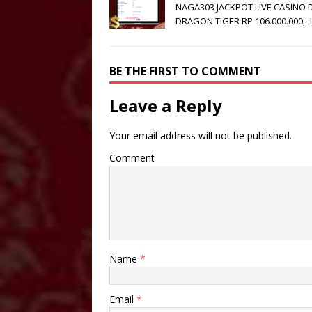
NAGA303 JACKPOT LIVE CASINO D
DRAGON TIGER RP 106.000.000,-
BE THE FIRST TO COMMENT
Leave a Reply
Your email address will not be published.
Comment
Name
*
Email
*