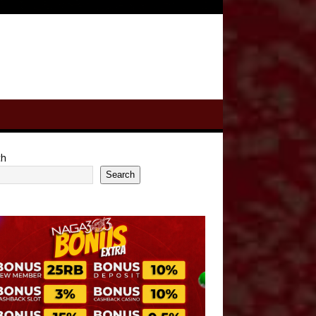
ch
Search