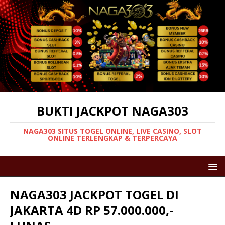
BUKTI JACKPOT NAGA303
NAGA303 SITUS TOGEL ONLINE, LIVE CASINO, SLOT
ONLINE TERLENGKAP & TERPERCAYA
NAGA303 JACKPOT TOGEL DI
JAKARTA 4D RP 57.000.000,-