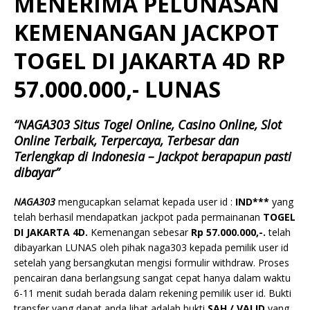
MENERIMA PELUNASAN
KEMENANGAN JACKPOT
TOGEL DI JAKARTA 4D RP
57.000.000,- LUNAS
“NAGA303 Situs Togel Online, Casino Online, Slot
Online Terbaik, Terpercaya, Terbesar dan
Terlengkap di Indonesia – Jackpot berapapun pasti
dibayar”
NAGA303
mengucapkan selamat kepada user id :
IND***
yang
telah berhasil mendapatkan jackpot pada permainanan
TOGEL
DI JAKARTA 4D.
Kemenangan sebesar
Rp
57.000.000
,-.
telah
dibayarkan LUNAS oleh pihak naga303 kepada pemilik user id
setelah yang bersangkutan mengisi formulir withdraw. Proses
pencairan dana berlangsung sangat cepat hanya dalam waktu
6-11 menit sudah berada dalam rekening pemilik user id. Bukti
transfer yang dapat anda lihat adalah bukti
SAH / VALID
yang