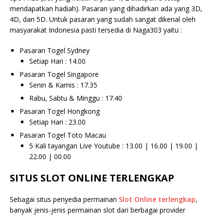
mendapatkan hadiah). Pasaran yang dihadirkan ada yang 3D,
4D, dan 5D. Untuk pasaran yang sudah sangat dikenal oleh
masyarakat Indonesia pasti tersedia di Naga303 yaitu :
Pasaran Togel Sydney
Setiap Hari : 14.00
Pasaran Togel Singapore
Senin & Kamis : 17.35
Rabu, Sabtu & Minggu : 17.40
Pasaran Togel Hongkong
Setiap Hari : 23.00
Pasaran Togel Toto Macau
5 Kali tayangan Live Youtube : 13.00 | 16.00 | 19.00 |
22.00 | 00.00
SITUS SLOT ONLINE TERLENGKAP
Sebagai situs penyedia permainan
Slot Online terlengkap
,
banyak jenis-jenis permainan slot dari berbagai provider