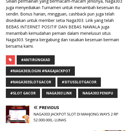
Selain permainan yang bermacam-macam jenisnya, Naga303
juga menyediakan Turnamen untuk menambah keseruan itu
sendiri. Bonus harian, mingguan, cashback pun juga telah
disediakan untuk member setia Naga303. Link yang telah
BEBAS INTERNET POSITIF DAN BEBAS NAWALA juga
menambah kemudahan pemain dalam menelusuri situs
Naga303. Segera bergabung dan rasakan keseruan bermain
bersama kami.
#ANTIRUNGKAD
#NAGA303LOGIN #NAGAJACKPOT
#NAGA303SLOTGACOR
#SITUSSLOTGACOR
#SLOT GACOR
NAGA303 LINK
NAGA303 PENIPU
PREVIOUS
NAGA303 JACKPOT SLOT DI MAHJONG WAYS 2 RP
52.000.000,- LUNAS