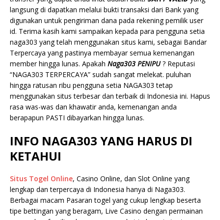
langsung di dapatkan melalui bukti transaksi dari Bank yang
digunakan untuk pengiriman dana pada rekening pemilik user
id. Terima kasih kami sampaikan kepada para pengguna setia
naga303 yang telah menggunakan situs kami, sebagai Bandar
Terpercaya yang pastinya membayar semua kemenangan
member hingga lunas. Apakah
Naga303
PENIPU
? Reputasi
“NAGA303 TERPERCAYA” sudah sangat melekat. puluhan
hingga ratusan ribu pengguna setia NAGA303 tetap
menggunakan situs terbesar dan terbaik di Indonesia ini. Hapus
rasa was-was dan khawatir anda, kemenangan anda
berapapun PASTI dibayarkan hingga lunas.
INFO NAGA303 YANG HARUS DI
KETAHUI
Situs Togel Online
, Casino Online, dan Slot Online yang
lengkap dan terpercaya di Indonesia hanya di Naga303.
Berbagai macam Pasaran togel yang cukup lengkap beserta
tipe bettingan yang beragam, Live Casino dengan permainan