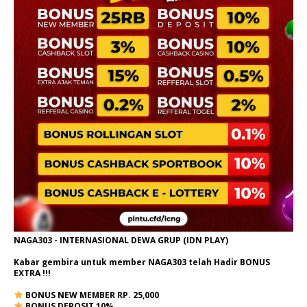
NAGA303 - INTERNASIONAL DEWA GRUP (IDN PLAY)
Kabar gembira untuk member NAGA303 telah Hadir BONUS
EXTRA !!!
BONUS NEW MEMBER RP. 25,000
BONUS DEPOSIT 10%