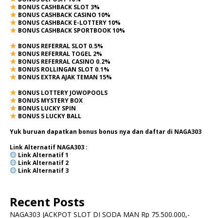
BONUS CASHBACK SLOT 3%
BONUS CASHBACK CASINO 10%
BONUS CASHBACK E-LOTTERY 10%
BONUS CASHBACK SPORTBOOK 10%
BONUS REFERRAL SLOT 0.5%
BONUS REFERRAL TOGEL 2%
BONUS REFERRAL CASINO 0.2%
BONUS ROLLINGAN SLOT 0.1%
BONUS EXTRA AJAK TEMAN 15%
BONUS LOTTERY JOWOPOOLS
BONUS MYSTERY BOX
BONUS LUCKY SPIN
BONUS 5 LUCKY BALL
Yuk buruan dapatkan bonus bonus nya dan daftar di NAGA303
Link Alternatif NAGA303 :
Link Alternatif
1
Link Alternatif
2
Link Alternatif 3
Recent Posts
NAGA303 JACKPOT SLOT DI SODA MAN Rp 75.500.000,-