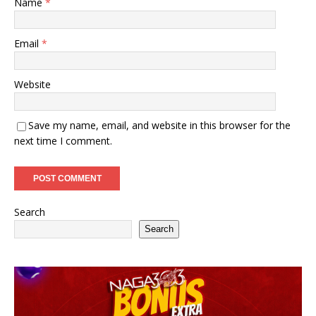
Name
*
Email
*
Website
Save my name, email, and website in this browser for the
next time I comment.
Search
Search