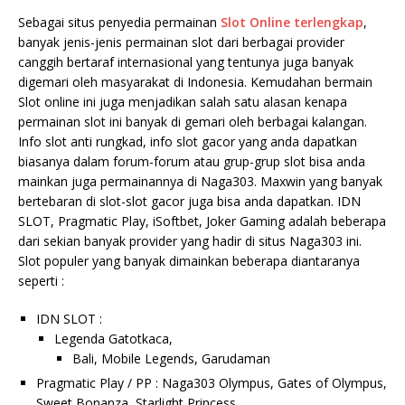
Sebagai situs penyedia permainan
Slot Online terlengkap
,
banyak jenis-jenis permainan slot dari berbagai provider
canggih bertaraf internasional yang tentunya juga banyak
digemari oleh masyarakat di Indonesia. Kemudahan bermain
Slot online ini juga menjadikan salah satu alasan kenapa
permainan slot ini banyak di gemari oleh berbagai kalangan.
Info slot anti rungkad, info slot gacor yang anda dapatkan
biasanya dalam forum-forum atau grup-grup slot bisa anda
mainkan juga permainannya di Naga303. Maxwin yang banyak
bertebaran di slot-slot gacor juga bisa anda dapatkan. IDN
SLOT, Pragmatic Play, iSoftbet, Joker Gaming adalah beberapa
dari sekian banyak provider yang hadir di situs Naga303 ini.
Slot populer yang banyak dimainkan beberapa diantaranya
seperti :
IDN SLOT :
Legenda Gatotkaca,
Bali, Mobile Legends, Garudaman
Pragmatic Play / PP : Naga303 Olympus, Gates of Olympus,
Sweet Bonanza, Starlight Princess,