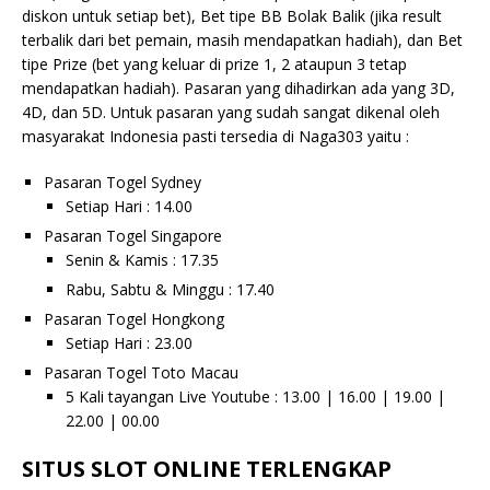
diskon untuk setiap bet), Bet tipe BB Bolak Balik (jika result
terbalik dari bet pemain, masih mendapatkan hadiah), dan Bet
tipe Prize (bet yang keluar di prize 1, 2 ataupun 3 tetap
mendapatkan hadiah). Pasaran yang dihadirkan ada yang 3D,
4D, dan 5D. Untuk pasaran yang sudah sangat dikenal oleh
masyarakat Indonesia pasti tersedia di Naga303 yaitu :
Pasaran Togel Sydney
Setiap Hari : 14.00
Pasaran Togel Singapore
Senin & Kamis : 17.35
Rabu, Sabtu & Minggu : 17.40
Pasaran Togel Hongkong
Setiap Hari : 23.00
Pasaran Togel Toto Macau
5 Kali tayangan Live Youtube : 13.00 | 16.00 | 19.00 |
22.00 | 00.00
SITUS SLOT ONLINE TERLENGKAP