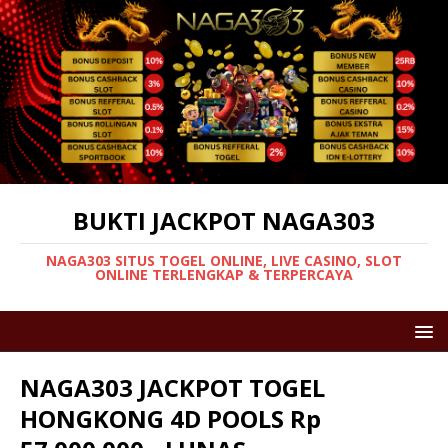
BUKTI JACKPOT NAGA303
NAGA303 SITUS TOGEL ONLINE, LIVE CASINO, SLOT
ONLINE TERLENGKAP & TERPERCAYA
NAGA303 JACKPOT TOGEL
HONGKONG 4D POOLS Rp