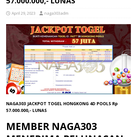
57.000.000,- LUNAS
April 29, 2023
naga303adm
NAGA303 JACKPOT TOGEL HONGKONG 4D POOLS Rp
57.000.000,- LUNAS
MEMBER NAGA303