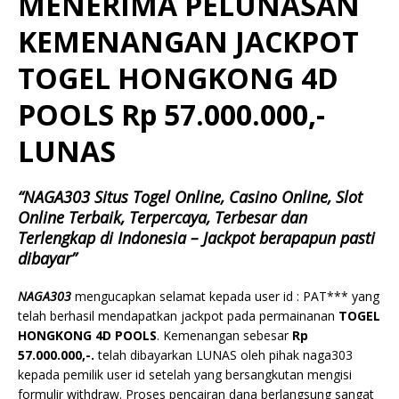
MENERIMA PELUNASAN
KEMENANGAN JACKPOT
TOGEL HONGKONG 4D
POOLS Rp 57.000.000,-
LUNAS
“NAGA303 Situs Togel Online, Casino Online, Slot
Online Terbaik, Terpercaya, Terbesar dan
Terlengkap di Indonesia – Jackpot berapapun pasti
dibayar”
NAGA303
mengucapkan selamat kepada user id : PAT*** yang
telah berhasil mendapatkan jackpot pada permainanan
TOGEL
HONGKONG 4D POOLS
. Kemenangan sebesar
Rp
57.000.000
,-.
telah dibayarkan LUNAS oleh pihak naga303
kepada pemilik user id setelah yang bersangkutan mengisi
formulir withdraw. Proses pencairan dana berlangsung sangat