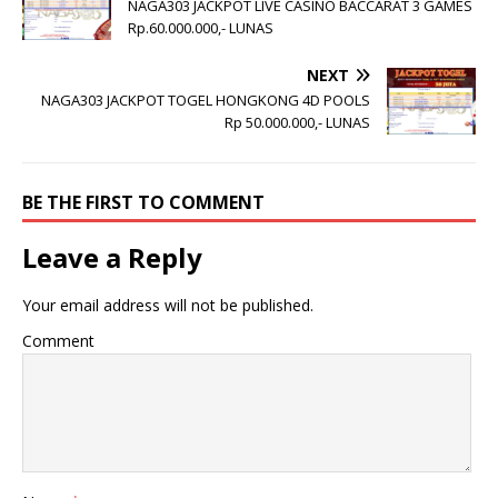
NAGA303 JACKPOT LIVE CASINO BACCARAT 3 GAMES
Rp.60.000.000,- LUNAS
NEXT
NAGA303 JACKPOT TOGEL HONGKONG 4D POOLS
Rp 50.000.000,- LUNAS
BE THE FIRST TO COMMENT
Leave a Reply
Your email address will not be published.
Comment