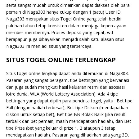
serta sangat mudah untuk dimainkan dapat diakses oleh para
pemain di Naga303 hanya cukup dengan 1 (satu) User ID.
Naga303 merupakan situs Togel Online yang telah berdiri
puluhan tahun tetap konsisten dalam menjaga kepercayaan
member-membernya. Proses deposit yang cepat, wd
berapapun juga dibayarkan menjadi salah satu alasan situs
Naga303 ini menjadi situs yang terpercaya.
SITUS TOGEL ONLINE TERLENGKAP
Situs togel online lengkap dapat anda ditemukan di Naga303.
Pasaran yang sangat beragam, tipe bettingan yang bervariasi
dan juga sudah mengikuti hasil keluaran resmi dari asosiasi
lotre dunia, WLA (World Lottery Association). Ada 4 tipe
bettingan yang dapat dipilih para pencinta togel, yaitu : Bet tipe
Full (dengan hadiah terbesar), Bet tipe Diskon (mendapatkan
diskon untuk setiap bet), Bet tipe BB Bolak Balik (jika result
terbalik dari bet pemain, masih mendapatkan hadiah), dan Bet
tipe Prize (bet yang keluar di prize 1, 2 ataupun 3 tetap
mendapatkan hadiah). Pasaran yang dihadirkan ada yang 3D,