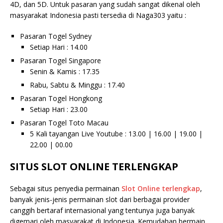
4D, dan 5D. Untuk pasaran yang sudah sangat dikenal oleh
masyarakat Indonesia pasti tersedia di Naga303 yaitu :
Pasaran Togel Sydney
Setiap Hari : 14.00
Pasaran Togel Singapore
Senin & Kamis : 17.35
Rabu, Sabtu & Minggu : 17.40
Pasaran Togel Hongkong
Setiap Hari : 23.00
Pasaran Togel Toto Macau
5 Kali tayangan Live Youtube : 13.00 | 16.00 | 19.00 |
22.00 | 00.00
SITUS SLOT ONLINE TERLENGKAP
Sebagai situs penyedia permainan
Slot Online terlengkap
,
banyak jenis-jenis permainan slot dari berbagai provider
canggih bertaraf internasional yang tentunya juga banyak
digemari oleh masyarakat di Indonesia. Kemudahan bermain