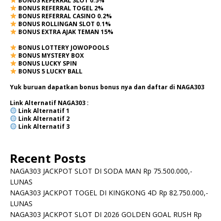
BONUS REFERRAL SLOT 0.5%
BONUS REFERRAL TOGEL 2%
BONUS REFERRAL CASINO 0.2%
BONUS ROLLINGAN SLOT 0.1%
BONUS EXTRA AJAK TEMAN 15%
BONUS LOTTERY JOWOPOOLS
BONUS MYSTERY BOX
BONUS LUCKY SPIN
BONUS 5 LUCKY BALL
Yuk buruan dapatkan bonus bonus nya dan daftar di NAGA303
Link Alternatif NAGA303 :
Link Alternatif
1
Link Alternatif
2
Link Alternatif 3
Recent Posts
NAGA303 JACKPOT SLOT DI SODA MAN Rp 75.500.000,-
LUNAS
NAGA303 JACKPOT TOGEL DI KINGKONG 4D Rp 82.750.000,-
LUNAS
NAGA303 JACKPOT SLOT DI 2026 GOLDEN GOAL RUSH Rp