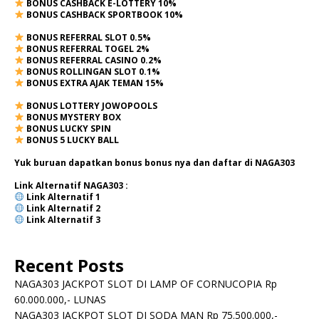
BONUS CASHBACK E-LOTTERY 10%
BONUS CASHBACK SPORTBOOK 10%
BONUS REFERRAL SLOT 0.5%
BONUS REFERRAL TOGEL 2%
BONUS REFERRAL CASINO 0.2%
BONUS ROLLINGAN SLOT 0.1%
BONUS EXTRA AJAK TEMAN 15%
BONUS LOTTERY JOWOPOOLS
BONUS MYSTERY BOX
BONUS LUCKY SPIN
BONUS 5 LUCKY BALL
Yuk buruan dapatkan bonus bonus nya dan daftar di NAGA303
Link Alternatif NAGA303 :
Link Alternatif
1
Link Alternatif
2
Link Alternatif 3
Recent Posts
NAGA303 JACKPOT SLOT DI LAMP OF CORNUCOPIA Rp
60.000.000,- LUNAS
NAGA303 JACKPOT SLOT DI SODA MAN Rp 75.500.000,-