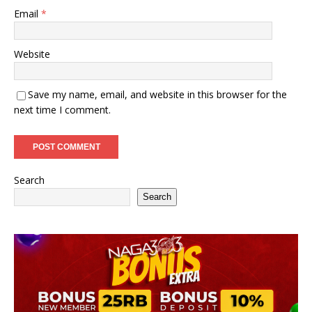
Email
*
Website
Save my name, email, and website in this browser for the
next time I comment.
Search
Search