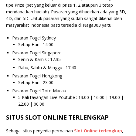
tipe Prize (bet yang keluar di prize 1, 2 ataupun 3 tetap
mendapatkan hadiah). Pasaran yang dihadirkan ada yang 3D,
4D, dan 5D. Untuk pasaran yang sudah sangat dikenal oleh
masyarakat Indonesia pasti tersedia di Naga303 yaitu :
Pasaran Togel Sydney
Setiap Hari : 14.00
Pasaran Togel Singapore
Senin & Kamis : 17.35
Rabu, Sabtu & Minggu : 17.40
Pasaran Togel Hongkong
Setiap Hari : 23.00
Pasaran Togel Toto Macau
5 Kali tayangan Live Youtube : 13.00 | 16.00 | 19.00 |
22.00 | 00.00
SITUS SLOT ONLINE TERLENGKAP
Sebagai situs penyedia permainan
Slot Online terlengkap
,