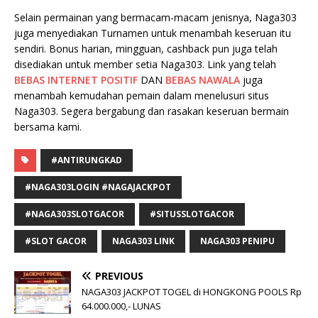
Selain permainan yang bermacam-macam jenisnya, Naga303
juga menyediakan Turnamen untuk menambah keseruan itu
sendiri. Bonus harian, mingguan, cashback pun juga telah
disediakan untuk member setia Naga303. Link yang telah
BEBAS INTERNET POSITIF
DAN
BEBAS NAWALA
juga
menambah kemudahan pemain dalam menelusuri situs
Naga303. Segera bergabung dan rasakan keseruan bermain
bersama kami.
#ANTIRUNGKAD
#NAGA303LOGIN #NAGAJACKPOT
#NAGA303SLOTGACOR
#SITUSSLOTGACOR
#SLOT GACOR
NAGA303 LINK
NAGA303 PENIPU
PREVIOUS
NAGA303 JACKPOT TOGEL di HONGKONG POOLS Rp
64.000.000,- LUNAS