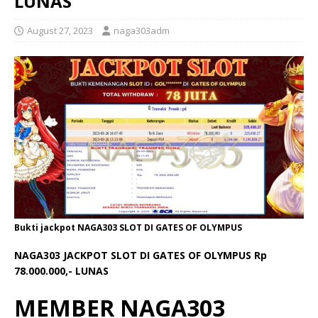
LUNAS
August 27, 2023
naga303adm
Bukti jackpot NAGA303 SLOT DI GATES OF OLYMPUS
NAGA303 JACKPOT SLOT DI GATES OF OLYMPUS Rp
78.000.000,- LUNAS
MEMBER NAGA303