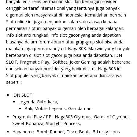
banyak jenis-jenis permainan slot dari berbagai provider
canggih bertaraf internasional yang tentunya juga banyak
digemari oleh masyarakat di Indonesia. Kemudahan bermain
Slot online ini juga menjadikan salah satu alasan kenapa
permainan slot ini banyak di gemari oleh berbagai kalangan.
Info slot anti rungkad, info slot gacor yang anda dapatkan
biasanya dalam forum-forum atau grup-grup slot bisa anda
mainkan juga permainannya di Naga303. Maxwin yang banyak
bertebaran di slot-slot gacor juga bisa anda dapatkan. IDN
SLOT, Pragmatic Play, iSoftbet, Joker Gaming adalah beberapa
dari sekian banyak provider yang hadir di situs Naga303 ini.
Slot populer yang banyak dimainkan beberapa diantaranya
seperti :
IDN SLOT :
Legenda Gatotkaca,
Bali, Mobile Legends, Garudaman
Pragmatic Play / PP : Naga303 Olympus, Gates of Olympus,
Sweet Bonanza, Starlight Princess,
Habanero : Bomb Runner, Disco Beats, 5 Lucky Lions