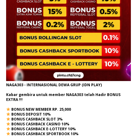
NAGA303 - INTERNASIONAL DEWA GRUP (IDN PLAY)
Kabar gembira untuk member NAGA303 telah Hadir BONUS
EXTRA !!!
BONUS NEW MEMBER RP. 25,000
BONUS DEPOSIT 10%
BONUS CASHBACK SLOT 3%
BONUS CASHBACK CASINO 10%
BONUS CASHBACK E-LOTTERY 10%
BONUS CASHBACK SPORTBOOK 10%