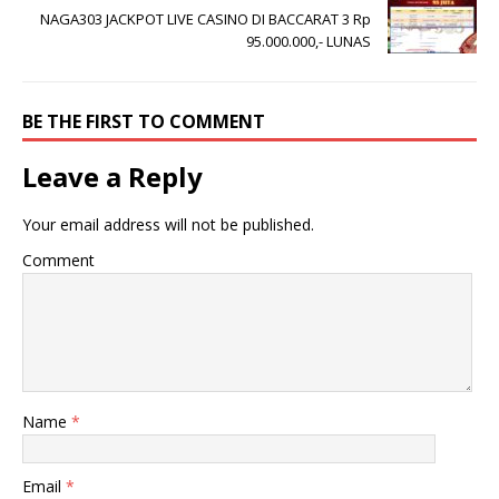
NAGA303 JACKPOT LIVE CASINO DI BACCARAT 3 Rp
95.000.000,- LUNAS
BE THE FIRST TO COMMENT
Leave a Reply
Your email address will not be published.
Comment
Name
*
Email
*