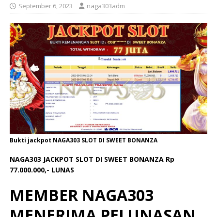
September 6, 2023
naga303adm
Bukti jackpot NAGA303 SLOT DI SWEET BONANZA
NAGA303 JACKPOT SLOT DI SWEET BONANZA Rp
77.000.000,- LUNAS
MEMBER NAGA303
MENERIMA PELUNASAN