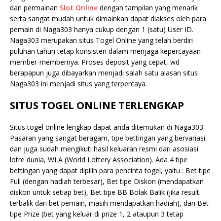
dan permainan
Slot Online
dengan tampilan yang menarik
serta sangat mudah untuk dimainkan dapat diakses oleh para
pemain di Naga303 hanya cukup dengan 1 (satu) User ID.
Naga303 merupakan situs Togel Online yang telah berdiri
puluhan tahun tetap konsisten dalam menjaga kepercayaan
member-membernya. Proses deposit yang cepat, wd
berapapun juga dibayarkan menjadi salah satu alasan situs
Naga303 ini menjadi situs yang terpercaya.
SITUS TOGEL ONLINE TERLENGKAP
Situs togel online lengkap dapat anda ditemukan di Naga303.
Pasaran yang sangat beragam, tipe bettingan yang bervariasi
dan juga sudah mengikuti hasil keluaran resmi dari asosiasi
lotre dunia, WLA (World Lottery Association). Ada 4 tipe
bettingan yang dapat dipilih para pencinta togel, yaitu : Bet tipe
Full (dengan hadiah terbesar), Bet tipe Diskon (mendapatkan
diskon untuk setiap bet), Bet tipe BB Bolak Balik (jika result
terbalik dari bet pemain, masih mendapatkan hadiah), dan Bet
tipe Prize (bet yang keluar di prize 1, 2 ataupun 3 tetap