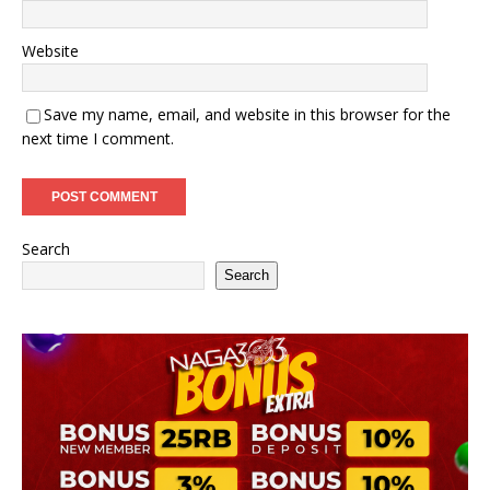
Website
Save my name, email, and website in this browser for the
next time I comment.
Search
Search