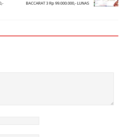
,-
BACCARAT 3 Rp 99.000.000,- LUNAS