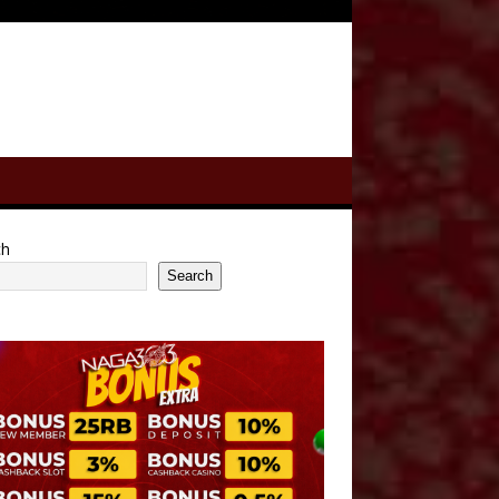
ch
Search