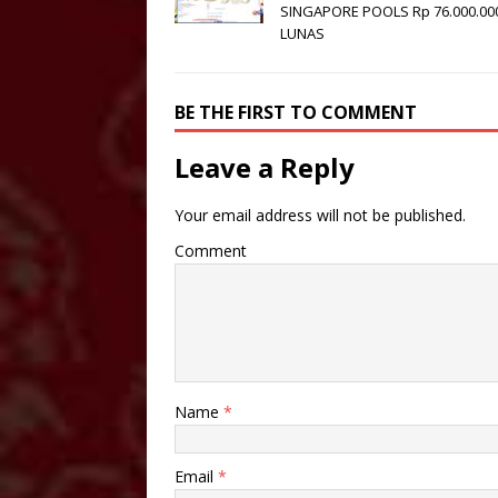
SINGAPORE POOLS Rp 76.000.000
LUNAS
BE THE FIRST TO COMMENT
Leave a Reply
Your email address will not be published.
Comment
Name
*
Email
*