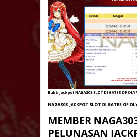
Bukti jackpot NAGA303 SLOT DI GATES OF OL
NAGA303 JACKPOT SLOT DI GATES OF OLY
MEMBER NAGA30
PELUNASAN JACKP