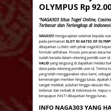
OLYMPUS Rp 92.00
“NAGA303 Situs Togel Online, Casino 
Terbesar dan Terlengkap di Indonesi
NAGA303
mengucapkan selamat kepada user
pada permainan
SLOT DI GATES OF OLYMP
dibayarkan LUNAS oleh pihak naga303 kepada
formulir withdraw. Proses pencairan dana b
sudah berada dalam rekening pemilik user id.
VALID
yang langsung di dapatkan melalui buk
dana pada rekening pemilik user id. Terima
yang telah menggunakan situs kami, sebag
kemenangan member hingga lunas. Apakah
sangat melekat. puluhan hingga ratusan ri
terbesar dan terbaik di Indonesia ini. Hapu
berapapun PASTI dibayarkan hingga lunas.
INFO NAGA303 YANG HA