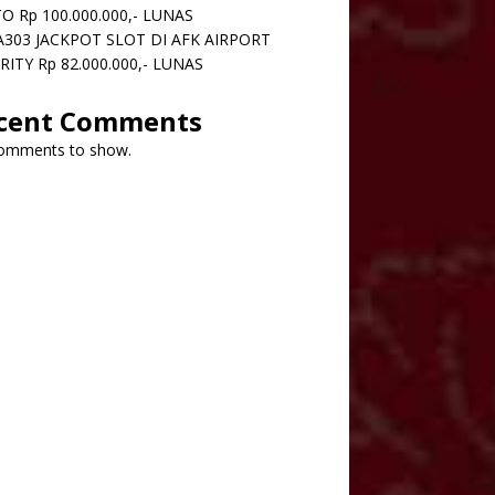
O Rp 100.000.000,- LUNAS
303 JACKPOT SLOT DI AFK AIRPORT
RITY Rp 82.000.000,- LUNAS
cent Comments
omments to show.