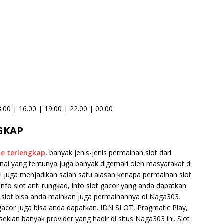
3.00 | 16.00 | 19.00 | 22.00 | 00.00
GKAP
ne terlengkap
, banyak jenis-jenis permainan slot dari
ional yang tentunya juga banyak digemari oleh masyarakat di
i juga menjadikan salah satu alasan kenapa permainan slot
Info slot anti rungkad, info slot gacor yang anda dapatkan
 slot bisa anda mainkan juga permainannya di Naga303.
gacor juga bisa anda dapatkan. IDN SLOT, Pragmatic Play,
ekian banyak provider yang hadir di situs Naga303 ini. Slot