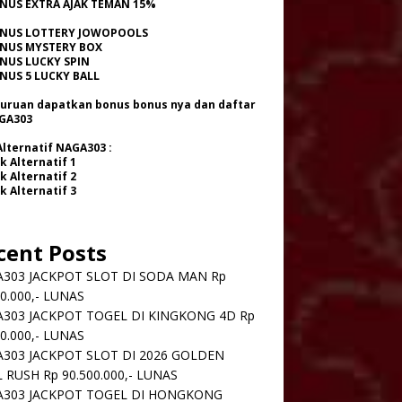
NUS EXTRA AJAK TEMAN 15%
NUS LOTTERY JOWOPOOLS
NUS MYSTERY BOX
NUS LUCKY SPIN
NUS 5 LUCKY BALL
uruan dapatkan bonus bonus nya dan daftar
AGA303
Alternatif NAGA303 :
nk Alternatif
1
nk Alternatif
2
k Alternatif 3
cent Posts
303 JACKPOT SLOT DI SODA MAN Rp
00.000,- LUNAS
303 JACKPOT TOGEL DI KINGKONG 4D Rp
50.000,- LUNAS
303 JACKPOT SLOT DI 2026 GOLDEN
 RUSH Rp 90.500.000,- LUNAS
303 JACKPOT TOGEL DI HONGKONG