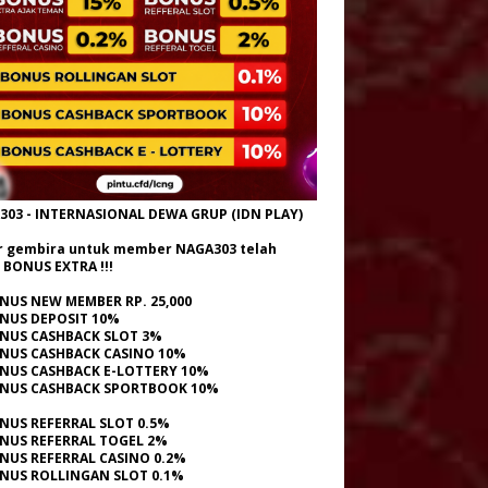
303 - INTERNASIONAL DEWA GRUP (IDN PLAY)
r gembira untuk member NAGA303 telah
 BONUS EXTRA !!!
NUS NEW MEMBER RP. 25,000
NUS DEPOSIT 10%
NUS CASHBACK SLOT 3%
NUS CASHBACK CASINO 10%
NUS CASHBACK E-LOTTERY 10%
NUS CASHBACK SPORTBOOK 10%
NUS REFERRAL SLOT 0.5%
NUS REFERRAL TOGEL 2%
NUS REFERRAL CASINO 0.2%
NUS ROLLINGAN SLOT 0.1%