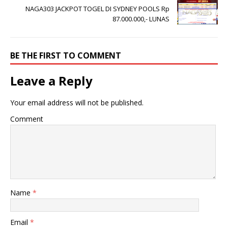
NAGA303 JACKPOT TOGEL DI SYDNEY POOLS Rp
87.000.000,- LUNAS
BE THE FIRST TO COMMENT
Leave a Reply
Your email address will not be published.
Comment
Name
*
Email
*