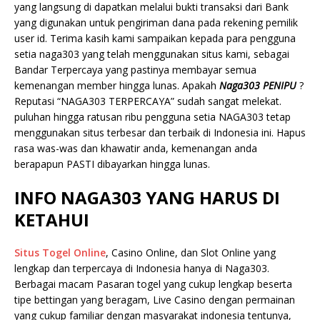
yang langsung di dapatkan melalui bukti transaksi dari Bank
yang digunakan untuk pengiriman dana pada rekening pemilik
user id. Terima kasih kami sampaikan kepada para pengguna
setia naga303 yang telah menggunakan situs kami, sebagai
Bandar Terpercaya yang pastinya membayar semua
kemenangan member hingga lunas. Apakah
Naga303
PENIPU
?
Reputasi “NAGA303 TERPERCAYA” sudah sangat melekat.
puluhan hingga ratusan ribu pengguna setia NAGA303 tetap
menggunakan situs terbesar dan terbaik di Indonesia ini. Hapus
rasa was-was dan khawatir anda, kemenangan anda
berapapun PASTI dibayarkan hingga lunas.
INFO NAGA303 YANG HARUS DI
KETAHUI
Situs Togel Online
, Casino Online, dan Slot Online yang
lengkap dan terpercaya di Indonesia hanya di Naga303.
Berbagai macam Pasaran togel yang cukup lengkap beserta
tipe bettingan yang beragam, Live Casino dengan permainan
yang cukup familiar dengan masyarakat indonesia tentunya,