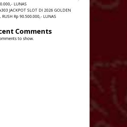
50.000,- LUNAS
303 JACKPOT SLOT DI 2026 GOLDEN
 RUSH Rp 90.500.000,- LUNAS
cent Comments
omments to show.