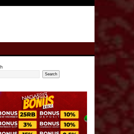
ch
Search