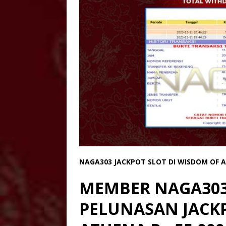
NAGA303 JACKPOT SLOT DI WISDOM OF AT
MEMBER NAGA30
PELUNASAN JACKP