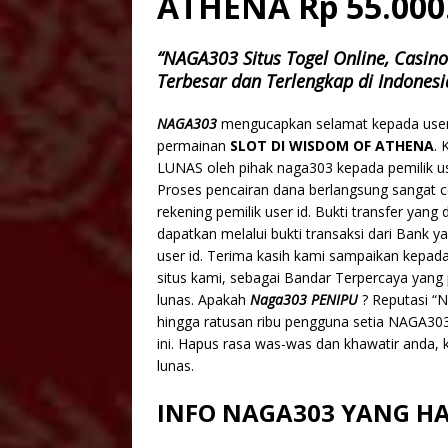
ATHENA Rp 55.000
“NAGA303 Situs Togel Online, Casino 
Terbesar dan Terlengkap di Indonesi
NAGA303
mengucapkan selamat kepada user
permainan
SLOT DI WISDOM OF ATHENA
.
LUNAS oleh pihak naga303 kepada pemilik use
Proses pencairan dana berlangsung sangat 
rekening pemilik user id. Bukti transfer yang
dapatkan melalui bukti transaksi dari Bank 
user id. Terima kasih kami sampaikan kepa
situs kami, sebagai Bandar Terpercaya ya
lunas. Apakah
Naga303
PENIPU
? Reputasi “
hingga ratusan ribu pengguna setia NAGA303
ini. Hapus rasa was-was dan khawatir anda
lunas.
INFO NAGA303 YANG HA