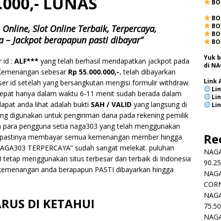
.000,- LUNAS
BO
BO
BO
Online, Slot Online Terbaik, Terpercaya,
BO
a – Jackpot berapapun pasti dibayar”
BO
Yuk b
 id :
ALF***
yang telah berhasil mendapatkan jackpot pada
di N
 Kemenangan sebesar
Rp 55.000.000,-.
telah dibayarkan
Link 
r id setelah yang bersangkutan mengisi formulir withdraw.
Li
cepat hanya dalam waktu 6-11 menit sudah berada dalam
Li
 dapat anda lihat adalah bukti
SAH / VALID
yang langsung di
Lin
yang digunakan untuk pengiriman dana pada rekening pemilik
da para pengguna setia naga303 yang telah menggunakan
Re
ng pastinya membayar semua kemenangan member hingga
NAGA303 TERPERCAYA” sudah sangat melekat. puluhan
NAGA
 tetap menggunakan situs terbesar dan terbaik di Indonesia
90.2
, kemenangan anda berapapun PASTI dibayarkan hingga
NAGA
CORN
NAGA
RUS DI KETAHUI
75.5
NAGA