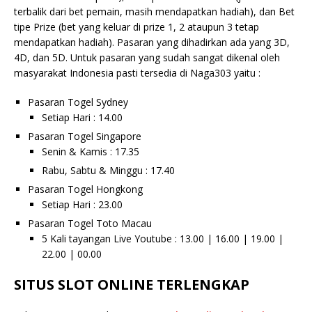
terbalik dari bet pemain, masih mendapatkan hadiah), dan Bet
tipe Prize (bet yang keluar di prize 1, 2 ataupun 3 tetap
mendapatkan hadiah). Pasaran yang dihadirkan ada yang 3D,
4D, dan 5D. Untuk pasaran yang sudah sangat dikenal oleh
masyarakat Indonesia pasti tersedia di Naga303 yaitu :
Pasaran Togel Sydney
Setiap Hari : 14.00
Pasaran Togel Singapore
Senin & Kamis : 17.35
Rabu, Sabtu & Minggu : 17.40
Pasaran Togel Hongkong
Setiap Hari : 23.00
Pasaran Togel Toto Macau
5 Kali tayangan Live Youtube : 13.00 | 16.00 | 19.00 |
22.00 | 00.00
SITUS SLOT ONLINE TERLENGKAP