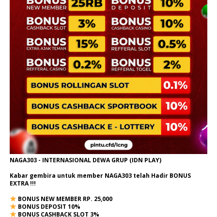
NAGA303 - INTERNASIONAL DEWA GRUP (IDN PLAY)
Kabar gembira untuk member NAGA303 telah Hadir BONUS
EXTRA !!!
BONUS NEW MEMBER RP. 25,000
BONUS DEPOSIT 10%
BONUS CASHBACK SLOT 3%