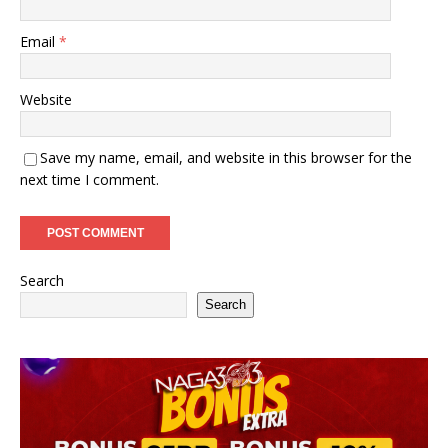
Email
*
Website
Save my name, email, and website in this browser for the
next time I comment.
Search
Search