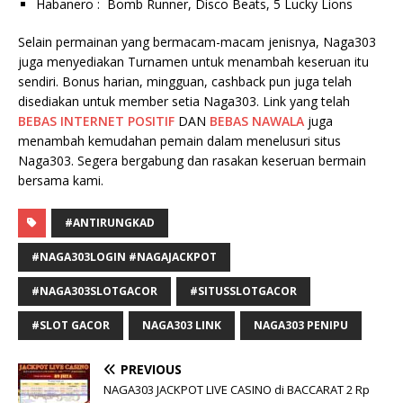
Habanero : Bomb Runner, Disco Beats, 5 Lucky Lions
Selain permainan yang bermacam-macam jenisnya, Naga303
juga menyediakan Turnamen untuk menambah keseruan itu
sendiri. Bonus harian, mingguan, cashback pun juga telah
disediakan untuk member setia Naga303. Link yang telah
BEBAS INTERNET POSITIF
DAN
BEBAS NAWALA
juga
menambah kemudahan pemain dalam menelusuri situs
Naga303. Segera bergabung dan rasakan keseruan bermain
bersama kami.
#ANTIRUNGKAD
#NAGA303LOGIN #NAGAJACKPOT
#NAGA303SLOTGACOR
#SITUSSLOTGACOR
#SLOT GACOR
NAGA303 LINK
NAGA303 PENIPU
PREVIOUS
NAGA303 JACKPOT LIVE CASINO di BACCARAT 2 Rp