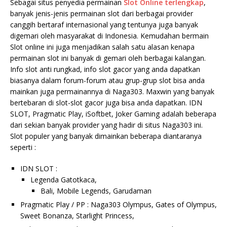
Sebagai situs penyedia permainan
Slot Online terlengkap
,
banyak jenis-jenis permainan slot dari berbagai provider
canggih bertaraf internasional yang tentunya juga banyak
digemari oleh masyarakat di Indonesia. Kemudahan bermain
Slot online ini juga menjadikan salah satu alasan kenapa
permainan slot ini banyak di gemari oleh berbagai kalangan.
Info slot anti rungkad, info slot gacor yang anda dapatkan
biasanya dalam forum-forum atau grup-grup slot bisa anda
mainkan juga permainannya di Naga303. Maxwin yang banyak
bertebaran di slot-slot gacor juga bisa anda dapatkan. IDN
SLOT, Pragmatic Play, iSoftbet, Joker Gaming adalah beberapa
dari sekian banyak provider yang hadir di situs Naga303 ini.
Slot populer yang banyak dimainkan beberapa diantaranya
seperti :
IDN SLOT :
Legenda Gatotkaca,
Bali, Mobile Legends, Garudaman
Pragmatic Play / PP : Naga303 Olympus, Gates of Olympus,
Sweet Bonanza, Starlight Princess,