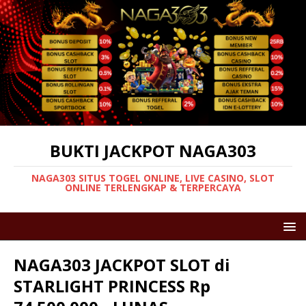
BUKTI JACKPOT NAGA303
NAGA303 SITUS TOGEL ONLINE, LIVE CASINO, SLOT
ONLINE TERLENGKAP & TERPERCAYA
NAGA303 JACKPOT SLOT di
STARLIGHT PRINCESS Rp