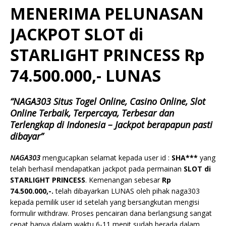
MENERIMA PELUNASAN
JACKPOT SLOT di
STARLIGHT PRINCESS Rp
74.500.000,- LUNAS
“NAGA303 Situs Togel Online, Casino Online, Slot
Online Terbaik, Terpercaya, Terbesar dan
Terlengkap di Indonesia – Jackpot berapapun pasti
dibayar”
NAGA303
mengucapkan selamat kepada user id :
SHA***
yang
telah berhasil mendapatkan jackpot pada permainan
SLOT di
STARLIGHT PRINCESS
. Kemenangan sebesar
Rp
74.500.000,-.
telah dibayarkan LUNAS oleh pihak naga303
kepada pemilik user id setelah yang bersangkutan mengisi
formulir withdraw. Proses pencairan dana berlangsung sangat
cepat hanya dalam waktu 6-11 menit sudah berada dalam