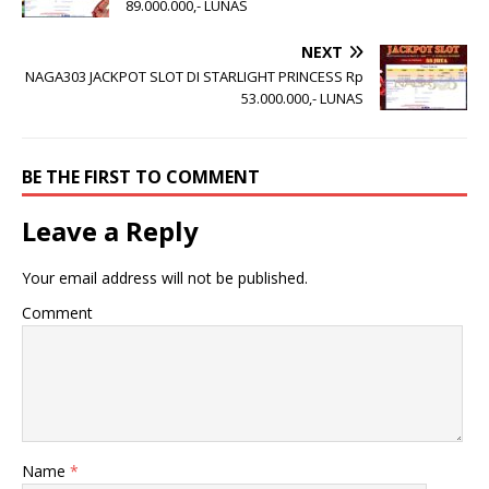
89.000.000,- LUNAS
NEXT
NAGA303 JACKPOT SLOT DI STARLIGHT PRINCESS Rp
53.000.000,- LUNAS
BE THE FIRST TO COMMENT
Leave a Reply
Your email address will not be published.
Comment
Name
*