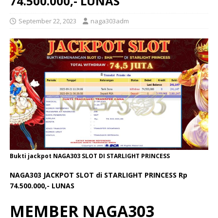
74.500.000,- LUNAS
September 22, 2023
naga303adm
Bukti jackpot NAGA303 SLOT DI STARLIGHT PRINCESS
NAGA303 JACKPOT SLOT di STARLIGHT PRINCESS Rp
74.500.000,- LUNAS
MEMBER NAGA303