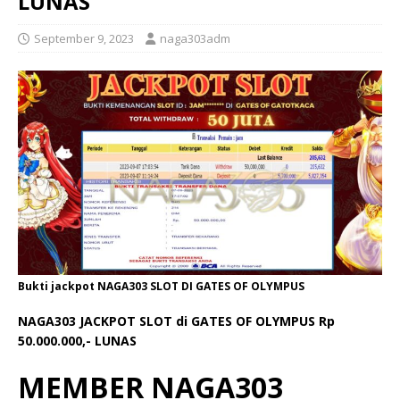
LUNAS
September 9, 2023
naga303adm
Bukti jackpot NAGA303 SLOT DI GATES OF OLYMPUS
NAGA303 JACKPOT SLOT di GATES OF OLYMPUS Rp
50.000.000,- LUNAS
MEMBER NAGA303