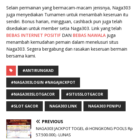
Selain permainan yang bermacam-macam jenisnya, Naga303
juga menyediakan Turnamen untuk menambah keseruan itu
sendiri. Bonus harian, mingguan, cashback pun juga telah
disediakan untuk member setia Naga303. Link yang telah
BEBAS INTERNET POSITIF
DAN
BEBAS NAWALA
juga
menambah kemudahan pemain dalam menelusuri situs
Naga303. Segera bergabung dan rasakan keseruan bermain
bersama kami.
#ANTIRUNGKAD
#NAGA303LOGIN #NAGAJACKPOT
#NAGA303SLOTGACOR
#SITUSSLOTGACOR
#SLOT GACOR
NAGA303 LINK
NAGA303 PENIPU
PREVIOUS
NAGA303 JACKPOT TOGEL di HONGKONG POOLS Rp
57.500.000,- LUNAS