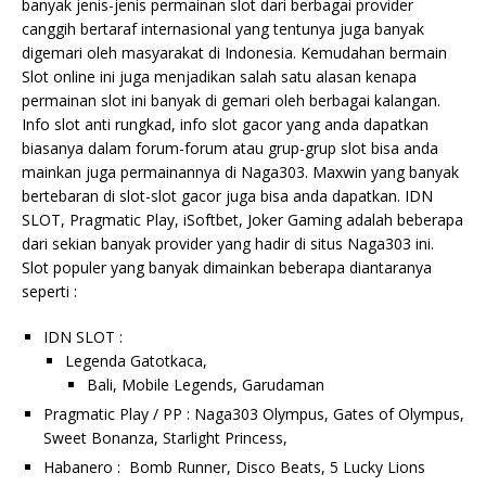
banyak jenis-jenis permainan slot dari berbagai provider
canggih bertaraf internasional yang tentunya juga banyak
digemari oleh masyarakat di Indonesia. Kemudahan bermain
Slot online ini juga menjadikan salah satu alasan kenapa
permainan slot ini banyak di gemari oleh berbagai kalangan.
Info slot anti rungkad, info slot gacor yang anda dapatkan
biasanya dalam forum-forum atau grup-grup slot bisa anda
mainkan juga permainannya di Naga303. Maxwin yang banyak
bertebaran di slot-slot gacor juga bisa anda dapatkan. IDN
SLOT, Pragmatic Play, iSoftbet, Joker Gaming adalah beberapa
dari sekian banyak provider yang hadir di situs Naga303 ini.
Slot populer yang banyak dimainkan beberapa diantaranya
seperti :
IDN SLOT :
Legenda Gatotkaca,
Bali, Mobile Legends, Garudaman
Pragmatic Play / PP : Naga303 Olympus, Gates of Olympus,
Sweet Bonanza, Starlight Princess,
Habanero : Bomb Runner, Disco Beats, 5 Lucky Lions