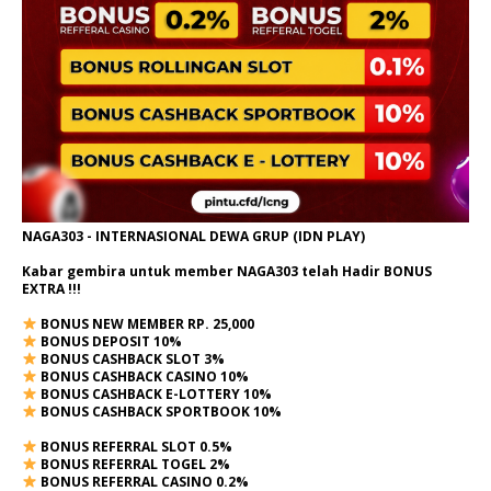
NAGA303 - INTERNASIONAL DEWA GRUP (IDN PLAY)
Kabar gembira untuk member NAGA303 telah Hadir BONUS
EXTRA !!!
BONUS NEW MEMBER RP. 25,000
BONUS DEPOSIT 10%
BONUS CASHBACK SLOT 3%
BONUS CASHBACK CASINO 10%
BONUS CASHBACK E-LOTTERY 10%
BONUS CASHBACK SPORTBOOK 10%
BONUS REFERRAL SLOT 0.5%
BONUS REFERRAL TOGEL 2%
BONUS REFERRAL CASINO 0.2%