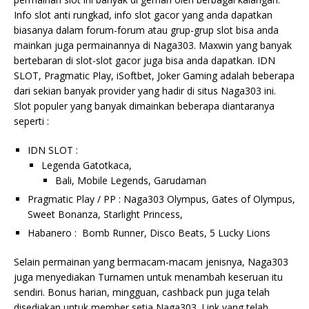
Info slot anti rungkad, info slot gacor yang anda dapatkan
biasanya dalam forum-forum atau grup-grup slot bisa anda
mainkan juga permainannya di Naga303. Maxwin yang banyak
bertebaran di slot-slot gacor juga bisa anda dapatkan. IDN
SLOT, Pragmatic Play, iSoftbet, Joker Gaming adalah beberapa
dari sekian banyak provider yang hadir di situs Naga303 ini.
Slot populer yang banyak dimainkan beberapa diantaranya
seperti :
IDN SLOT :
Legenda Gatotkaca,
Bali, Mobile Legends, Garudaman
Pragmatic Play / PP : Naga303 Olympus, Gates of Olympus,
Sweet Bonanza, Starlight Princess,
Habanero : Bomb Runner, Disco Beats, 5 Lucky Lions
Selain permainan yang bermacam-macam jenisnya, Naga303
juga menyediakan Turnamen untuk menambah keseruan itu
sendiri. Bonus harian, mingguan, cashback pun juga telah
disediakan untuk member setia Naga303. Link yang telah