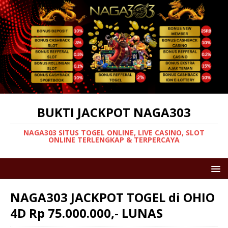
BUKTI JACKPOT NAGA303
NAGA303 SITUS TOGEL ONLINE, LIVE CASINO, SLOT
ONLINE TERLENGKAP & TERPERCAYA
NAGA303 JACKPOT TOGEL di OHIO
4D Rp 75.000.000,- LUNAS