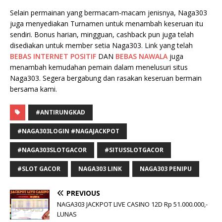
Selain permainan yang bermacam-macam jenisnya, Naga303
juga menyediakan Turnamen untuk menambah keseruan itu
sendiri. Bonus harian, mingguan, cashback pun juga telah
disediakan untuk member setia Naga303. Link yang telah
BEBAS INTERNET POSITIF
DAN
BEBAS NAWALA
juga
menambah kemudahan pemain dalam menelusuri situs
Naga303. Segera bergabung dan rasakan keseruan bermain
bersama kami.
#ANTIRUNGKAD
#NAGA303LOGIN #NAGAJACKPOT
#NAGA303SLOTGACOR
#SITUSSLOTGACOR
#SLOT GACOR
NAGA303 LINK
NAGA303 PENIPU
PREVIOUS
NAGA303 JACKPOT LIVE CASINO 12D Rp 51.000.000,-
LUNAS