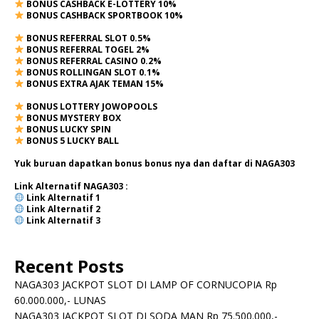
BONUS CASHBACK E-LOTTERY 10%
BONUS CASHBACK SPORTBOOK 10%
BONUS REFERRAL SLOT 0.5%
BONUS REFERRAL TOGEL 2%
BONUS REFERRAL CASINO 0.2%
BONUS ROLLINGAN SLOT 0.1%
BONUS EXTRA AJAK TEMAN 15%
BONUS LOTTERY JOWOPOOLS
BONUS MYSTERY BOX
BONUS LUCKY SPIN
BONUS 5 LUCKY BALL
Yuk buruan dapatkan bonus bonus nya dan daftar di NAGA303
Link Alternatif NAGA303 :
Link Alternatif
1
Link Alternatif
2
Link Alternatif 3
Recent Posts
NAGA303 JACKPOT SLOT DI LAMP OF CORNUCOPIA Rp
60.000.000,- LUNAS
NAGA303 JACKPOT SLOT DI SODA MAN Rp 75.500.000,-