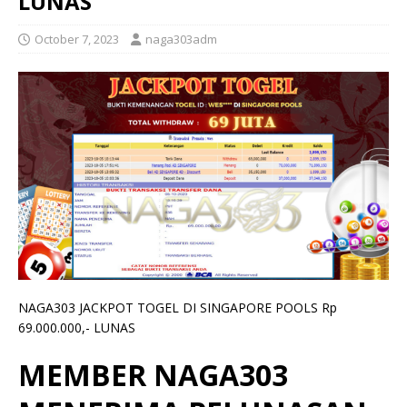
LUNAS
October 7, 2023
naga303adm
NAGA303 JACKPOT TOGEL DI SINGAPORE POOLS Rp
69.000.000,- LUNAS
MEMBER NAGA303