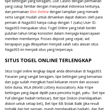
tipe bettingan yang beragam, Live Casino dengan permainan
yang cukup familiar dengan masyarakat indonesia tentunya,
dan permainan
Slot Online
dengan tampilan yang menarik
serta sangat mudah untuk dimainkan dapat diakses oleh para
pemain di Naga303 hanya cukup dengan 1 (satu) User ID.
Naga303 merupakan situs Togel Online yang telah berdiri
puluhan tahun tetap konsisten dalam menjaga kepercayaan
member-membernya. Proses deposit yang cepat, wd
berapapun juga dibayarkan menjadi salah satu alasan situs
Naga303 ini menjadi situs yang terpercaya.
SITUS TOGEL ONLINE TERLENGKAP
Situs togel online lengkap dapat anda ditemukan di Naga303.
Pasaran yang sangat beragam, tipe bettingan yang bervariasi
dan juga sudah mengikuti hasil keluaran resmi dari asosiasi
lotre dunia, WLA (World Lottery Association). Ada 4 tipe
bettingan yang dapat dipilih para pencinta togel, yaitu : Bet tipe
Full (dengan hadiah terbesar), Bet tipe Diskon (mendapatkan
diskon untuk setiap bet), Bet tipe BB Bolak Balik (jika result
terbalik dari bet pemain, masih mendapatkan hadiah), dan Bet