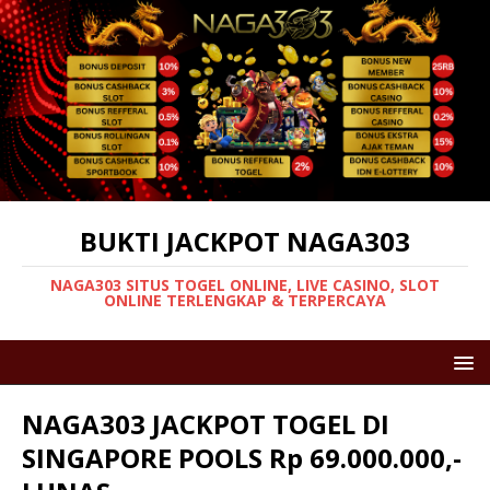
BUKTI JACKPOT NAGA303
NAGA303 SITUS TOGEL ONLINE, LIVE CASINO, SLOT
ONLINE TERLENGKAP & TERPERCAYA
NAGA303 JACKPOT TOGEL DI
SINGAPORE POOLS Rp 69.000.000,-