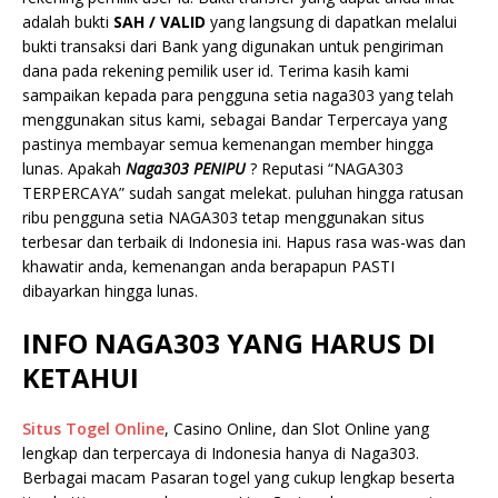
adalah bukti
SAH / VALID
yang langsung di dapatkan melalui
bukti transaksi dari Bank yang digunakan untuk pengiriman
dana pada rekening pemilik user id. Terima kasih kami
sampaikan kepada para pengguna setia naga303 yang telah
menggunakan situs kami, sebagai Bandar Terpercaya yang
pastinya membayar semua kemenangan member hingga
lunas. Apakah
Naga303
PENIPU
? Reputasi “NAGA303
TERPERCAYA” sudah sangat melekat. puluhan hingga ratusan
ribu pengguna setia NAGA303 tetap menggunakan situs
terbesar dan terbaik di Indonesia ini. Hapus rasa was-was dan
khawatir anda, kemenangan anda berapapun PASTI
dibayarkan hingga lunas.
INFO NAGA303 YANG HARUS DI
KETAHUI
Situs Togel Online
, Casino Online, dan Slot Online yang
lengkap dan terpercaya di Indonesia hanya di Naga303.
Berbagai macam Pasaran togel yang cukup lengkap beserta