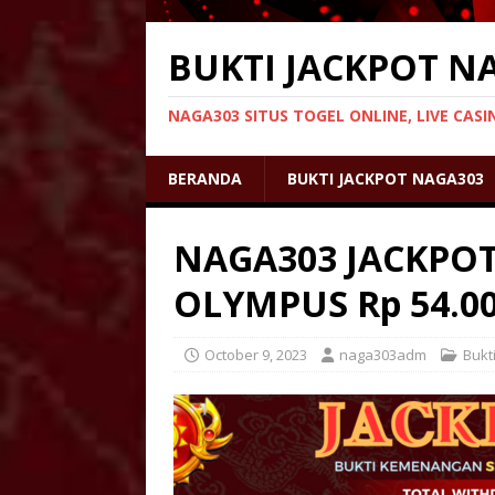
BUKTI JACKPOT N
NAGA303 SITUS TOGEL ONLINE, LIVE CAS
BERANDA
BUKTI JACKPOT NAGA303
NAGA303 JACKPOT
OLYMPUS Rp 54.00
October 9, 2023
naga303adm
Bukt