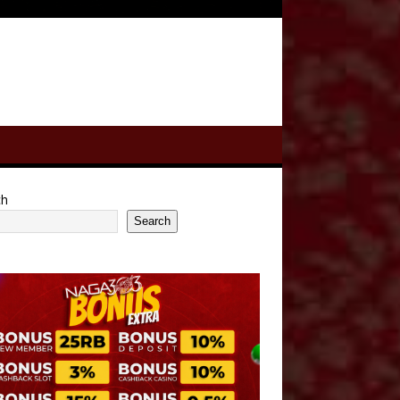
ch
Search