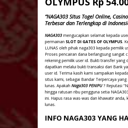
OLYMPUS Rp 54.00
“NAGA303 Situs Togel Online, Casino 
Terbesar dan Terlengkap di Indonesi
NAGA303
mengucapkan selamat kepada user i
permainan
SLOT DI GATES OF OLYMPUS
. 
LUNAS oleh pihak naga303 kepada pemilik use
Proses pencairan dana berlangsung sangat 
rekening pemilik user id. Bukti transfer yang
dapatkan melalui bukti transaksi dari Bank 
user id. Terima kasih kami sampaikan kepa
situs kami, sebagai Bandar Terpercaya ya
lunas. Apakah
Naga303
PENIPU
? Reputasi “
hingga ratusan ribu pengguna setia NAGA303
ini. Hapus rasa was-was dan khawatir anda
lunas.
INFO NAGA303 YANG HA