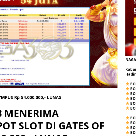
NAGA
Kaba
Hadir
BO
BO
BO
MPUS Rp 54.000.000,- LUNAS
BO
BO
BO
3 MENERIMA
BO
OT SLOT DI GATES OF
BO
BO
BO