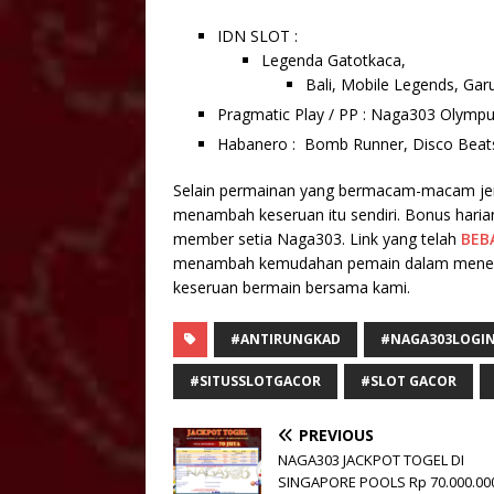
IDN SLOT :
Legenda Gatotkaca,
Bali, Mobile Legends, Ga
Pragmatic Play / PP : Naga303 Olympu
Habanero : Bomb Runner, Disco Beats
Selain permainan yang bermacam-macam je
menambah keseruan itu sendiri. Bonus haria
member setia Naga303. Link yang telah
BEB
menambah kemudahan pemain dalam menelus
keseruan bermain bersama kami.
#ANTIRUNGKAD
#NAGA303LOGIN
#SITUSSLOTGACOR
#SLOT GACOR
PREVIOUS
NAGA303 JACKPOT TOGEL DI
SINGAPORE POOLS Rp 70.000.000