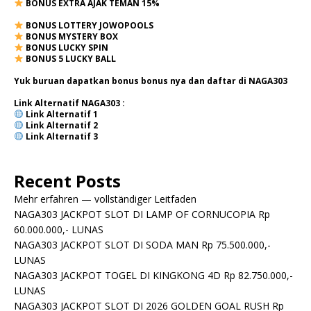
BONUS EXTRA AJAK TEMAN 15%
BONUS LOTTERY JOWOPOOLS
BONUS MYSTERY BOX
BONUS LUCKY SPIN
BONUS 5 LUCKY BALL
Yuk buruan dapatkan bonus bonus nya dan daftar di NAGA303
Link Alternatif NAGA303 :
Link Alternatif
1
Link Alternatif
2
Link Alternatif 3
Recent Posts
Mehr erfahren — vollständiger Leitfaden
NAGA303 JACKPOT SLOT DI LAMP OF CORNUCOPIA Rp
60.000.000,- LUNAS
NAGA303 JACKPOT SLOT DI SODA MAN Rp 75.500.000,-
LUNAS
NAGA303 JACKPOT TOGEL DI KINGKONG 4D Rp 82.750.000,-
LUNAS
NAGA303 JACKPOT SLOT DI 2026 GOLDEN GOAL RUSH Rp