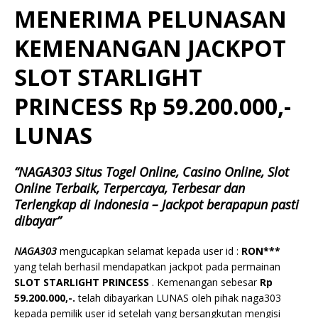
MENERIMA PELUNASAN
KEMENANGAN JACKPOT
SLOT STARLIGHT
PRINCESS Rp 59.200.000,-
LUNAS
“NAGA303 Situs Togel Online, Casino Online, Slot
Online Terbaik, Terpercaya, Terbesar dan
Terlengkap di Indonesia – Jackpot berapapun pasti
dibayar”
NAGA303
mengucapkan selamat kepada user id :
RON***
yang telah berhasil mendapatkan jackpot pada permainan
SLOT STARLIGHT PRINCESS
. Kemenangan sebesar
Rp
59.200.000,-.
telah dibayarkan LUNAS oleh pihak naga303
kepada pemilik user id setelah yang bersangkutan mengisi