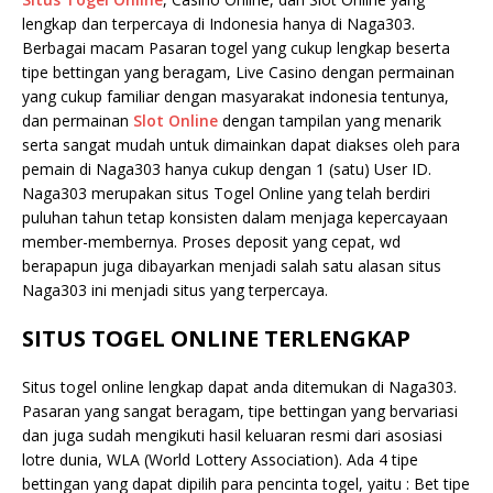
lengkap dan terpercaya di Indonesia hanya di Naga303.
Berbagai macam Pasaran togel yang cukup lengkap beserta
tipe bettingan yang beragam, Live Casino dengan permainan
yang cukup familiar dengan masyarakat indonesia tentunya,
dan permainan
Slot Online
dengan tampilan yang menarik
serta sangat mudah untuk dimainkan dapat diakses oleh para
pemain di Naga303 hanya cukup dengan 1 (satu) User ID.
Naga303 merupakan situs Togel Online yang telah berdiri
puluhan tahun tetap konsisten dalam menjaga kepercayaan
member-membernya. Proses deposit yang cepat, wd
berapapun juga dibayarkan menjadi salah satu alasan situs
Naga303 ini menjadi situs yang terpercaya.
SITUS TOGEL ONLINE TERLENGKAP
Situs togel online lengkap dapat anda ditemukan di Naga303.
Pasaran yang sangat beragam, tipe bettingan yang bervariasi
dan juga sudah mengikuti hasil keluaran resmi dari asosiasi
lotre dunia, WLA (World Lottery Association). Ada 4 tipe
bettingan yang dapat dipilih para pencinta togel, yaitu : Bet tipe