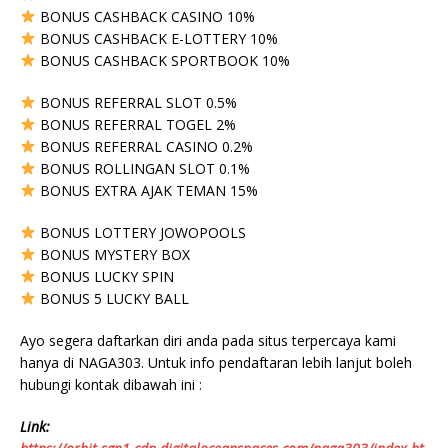
BONUS CASHBACK CASINO 10%
BONUS CASHBACK E-LOTTERY 10%
BONUS CASHBACK SPORTBOOK 10%
BONUS REFERRAL SLOT 0.5%
BONUS REFERRAL TOGEL 2%
BONUS REFERRAL CASINO 0.2%
BONUS ROLLINGAN SLOT 0.1%
BONUS EXTRA AJAK TEMAN 15%
BONUS LOTTERY JOWOPOOLS
BONUS MYSTERY BOX
BONUS LUCKY SPIN
BONUS 5 LUCKY BALL
Ayo segera daftarkan diri anda pada situs terpercaya kami
hanya di NAGA303. Untuk info pendaftaran lebih lanjut boleh
hubungi kontak dibawah ini :
Link: