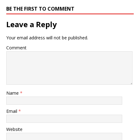
BE THE FIRST TO COMMENT
Leave a Reply
Your email address will not be published.
Comment
Name
*
Email
*
Website