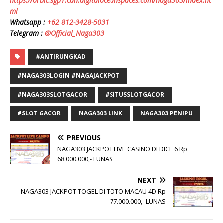
https://orbit.sgp1.cdn.digitaloceanspaces.com/naga303/index.ht
ml
Whatsapp :
+62 812-3428-5031
Telegram :
@Official_Naga303
#ANTIRUNGKAD
#NAGA303LOGIN #NAGAJACKPOT
#NAGA303SLOTGACOR
#SITUSSLOTGACOR
#SLOT GACOR
NAGA303 LINK
NAGA303 PENIPU
PREVIOUS
NAGA303 JACKPOT LIVE CASINO DI DICE 6 Rp
68.000.000,- LUNAS
NEXT
NAGA303 JACKPOT TOGEL DI TOTO MACAU 4D Rp
77.000.000,- LUNAS