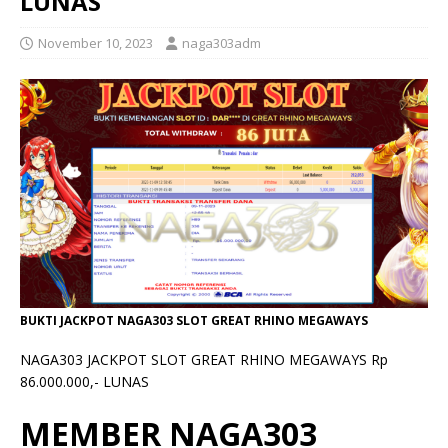
LUNAS
November 10, 2023
naga303adm
BUKTI JACKPOT NAGA303 SLOT GREAT RHINO MEGAWAYS
NAGA303 JACKPOT SLOT GREAT RHINO MEGAWAYS Rp
86.000.000,- LUNAS
MEMBER NAGA303