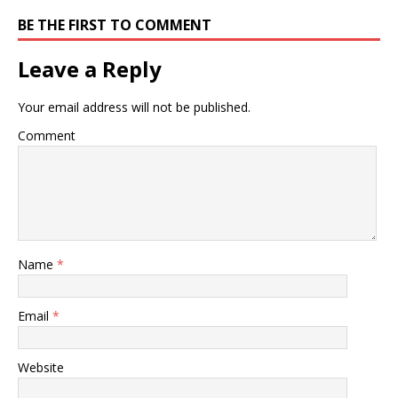
BE THE FIRST TO COMMENT
Leave a Reply
Your email address will not be published.
Comment
Name
*
Email
*
Website