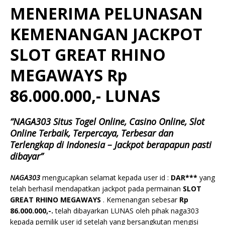
MENERIMA PELUNASAN
KEMENANGAN JACKPOT
SLOT GREAT RHINO
MEGAWAYS Rp
86.000.000,- LUNAS
“NAGA303 Situs Togel Online, Casino Online, Slot
Online Terbaik, Terpercaya, Terbesar dan
Terlengkap di Indonesia – Jackpot berapapun pasti
dibayar”
NAGA303
mengucapkan selamat kepada user id :
DAR***
yang
telah berhasil mendapatkan jackpot pada permainan
SLOT
GREAT RHINO MEGAWAYS
. Kemenangan sebesar
Rp
86.000.000,-.
telah dibayarkan LUNAS oleh pihak naga303
kepada pemilik user id setelah yang bersangkutan mengisi