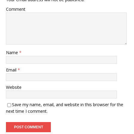
Comment
Name
*
Email
*
Website
Save my name, email, and website in this browser for the
next time I comment.