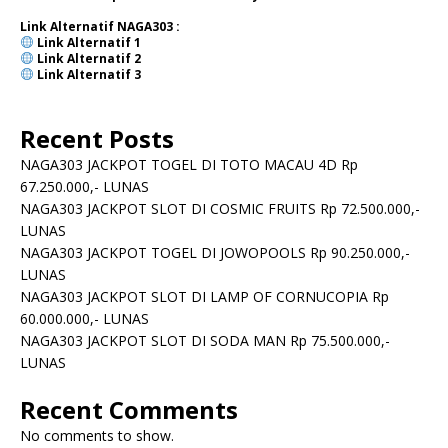
Link Alternatif NAGA303 :
Link Alternatif
1
Link Alternatif
2
Link Alternatif 3
Recent Posts
NAGA303 JACKPOT TOGEL DI TOTO MACAU 4D Rp
67.250.000,- LUNAS
NAGA303 JACKPOT SLOT DI COSMIC FRUITS Rp 72.500.000,-
LUNAS
NAGA303 JACKPOT TOGEL DI JOWOPOOLS Rp 90.250.000,-
LUNAS
NAGA303 JACKPOT SLOT DI LAMP OF CORNUCOPIA Rp
60.000.000,- LUNAS
NAGA303 JACKPOT SLOT DI SODA MAN Rp 75.500.000,-
LUNAS
Recent Comments
No comments to show.