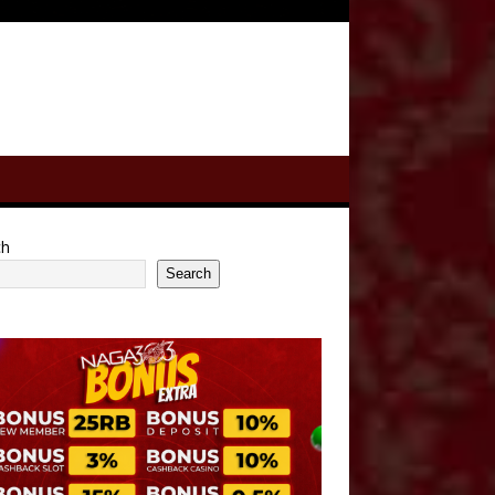
ch
Search