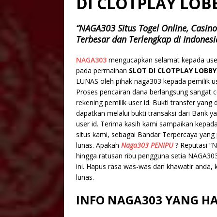
DI
CLOTPLAY LOB
“NAGA303 Situs Togel Online, Casino 
Terbesar dan Terlengkap di Indonesi
NAGA303
mengucapkan selamat kepada user
pada permainan
SLOT DI CLOTPLAY LOBBY
LUNAS oleh pihak naga303 kepada pemilik use
Proses pencairan dana berlangsung sangat 
rekening pemilik user id. Bukti transfer yang
dapatkan melalui bukti transaksi dari Bank 
user id. Terima kasih kami sampaikan kepa
situs kami, sebagai Bandar Terpercaya ya
lunas. Apakah
Naga303
PENIPU
? Reputasi “
hingga ratusan ribu pengguna setia NAGA303
ini. Hapus rasa was-was dan khawatir anda
lunas.
INFO NAGA303 YANG HA