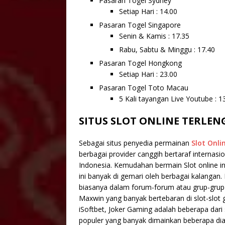
Pasaran Togel Sydney
Setiap Hari : 14.00
Pasaran Togel Singapore
Senin & Kamis : 17.35
Rabu, Sabtu & Minggu : 17.40
Pasaran Togel Hongkong
Setiap Hari : 23.00
Pasaran Togel Toto Macau
5 Kali tayangan Live Youtube : 1
SITUS SLOT ONLINE TERLEN
Sebagai situs penyedia permainan
Slot Onli
berbagai provider canggih bertaraf internas
Indonesia. Kemudahan bermain Slot online in
ini banyak di gemari oleh berbagai kalangan. 
biasanya dalam forum-forum atau grup-grup
Maxwin yang banyak bertebaran di slot-slot 
iSoftbet, Joker Gaming adalah beberapa dari s
populer yang banyak dimainkan beberapa dian