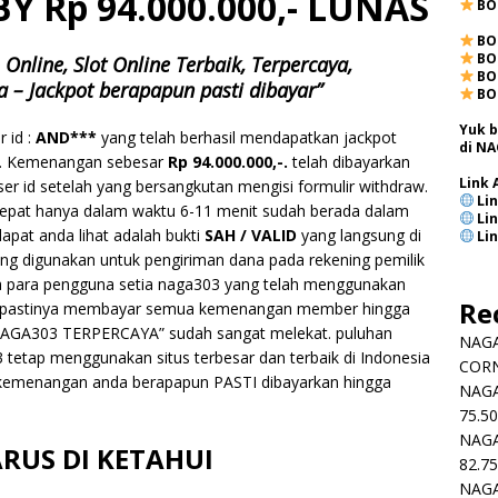
BY
Rp 94.000.000,- LUNAS
BO
BO
BO
Online, Slot Online Terbaik, Terpercaya,
BO
a – Jackpot berapapun pasti dibayar”
BO
Yuk b
 id :
AND***
yang telah berhasil mendapatkan jackpot
di N
. Kemenangan sebesar
Rp
94.000.000
,-.
telah dibayarkan
Link 
r id setelah yang bersangkutan mengisi formulir withdraw.
Li
cepat hanya dalam waktu 6-11 menit sudah berada dalam
Li
 dapat anda lihat adalah bukti
SAH / VALID
yang langsung di
Lin
yang digunakan untuk pengiriman dana pada rekening pemilik
da para pengguna setia naga303 yang telah menggunakan
Re
ng pastinya membayar semua kemenangan member hingga
NAGA303 TERPERCAYA” sudah sangat melekat. puluhan
NAGA
 tetap menggunakan situs terbesar dan terbaik di Indonesia
CORN
, kemenangan anda berapapun PASTI dibayarkan hingga
NAGA
75.5
NAGA
RUS DI KETAHUI
82.7
NAGA