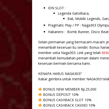
IDN SLOT :
Legenda Gatotkaca,
Bali, Mobile Legends, Ga
Pragmatic Play / PP : Naga303 Olympu
Habanero : Bomb Runner, Disco Beats
Selain permainan yang bermacam-macam je
menambah keseruan itu sendiri. Bonus haria
member setia Naga303. Link yang telah
BEB
menambah kemudahan pemain dalam menelus
keseruan bermain bersama kami.
KENAPA HARUS NAGA303?
Kabar gembira untuk member NAGA303 telah
BONUS NEW MEMBER Rp.25,000
BONUS DEPOSIT 10%
BONUS CASHBACK SLOT 10%
BONUS CASHBACK CASINO 10%