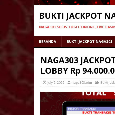
BUKTI JACKPOT N
NAGA303 SITUS TOGEL ONLINE, LIVE CAS
BERANDA
BUKTI JACKPOT NAGA303
NAGA303 JACKPOT
LOBBY Rp 94.000.
July 2, 2026
naga303adm
Bukti Jac