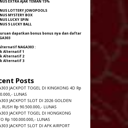
NUS EXTRA AJAK TEMAN 15%
NUS LOTTERY JOWOPOOLS
NUS MYSTERY BOX
NUS LUCKY SPIN
NUS 5 LUCKY BALL
uruan dapatkan bonus bonus nya dan daftar
AGA303
Alternatif NAGA303 :
nk Alternatif
1
nk Alternatif
2
k Alternatif 3
cent Posts
303 JACKPOT TOGEL DI KINGKONG 4D Rp
50.000,- LUNAS
303 JACKPOT SLOT DI 2026 GOLDEN
 RUSH Rp 90.500.000,- LUNAS
303 JACKPOT TOGEL DI HONGKONG
O Rp 100.000.000,- LUNAS
303 JACKPOT SLOT DI AFK AIRPORT