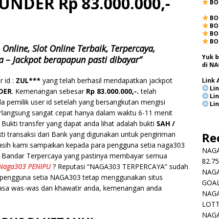
UNDER Rp 83.000.000,-
BO
BO
BO
BO
BO
Online, Slot Online Terbaik, Terpercaya,
Yuk b
a – Jackpot berapapun pasti dibayar”
di N
 id :
ZUL***
yang telah berhasil mendapatkan jackpot
Link 
Li
NDER
. Kemenangan sebesar
Rp 83.000.000,-.
telah
Li
 pemilik user id setelah yang bersangkutan mengisi
Lin
erlangsung sangat cepat hanya dalam waktu 6-11 menit
 Bukti transfer yang dapat anda lihat adalah bukti
SAH /
ti transaksi dari Bank yang digunakan untuk pengiriman
Re
 kasih kami sampaikan kepada para pengguna setia naga303
NAGA
ai Bandar Terpercaya yang pastinya membayar semua
82.7
Naga303
PENIPU
? Reputasi “NAGA303 TERPERCAYA” sudah
NAGA
bu pengguna setia NAGA303 tetap menggunakan situs
GOAL
s rasa was-was dan khawatir anda, kemenangan anda
NAGA
LOTT
NAGA