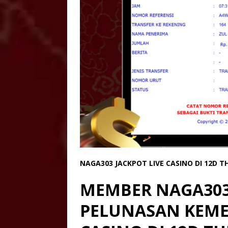
NAGA303 JACKPOT LIVE CASINO DI 12D TH
MEMBER NAGA30
PELUNASAN KEME