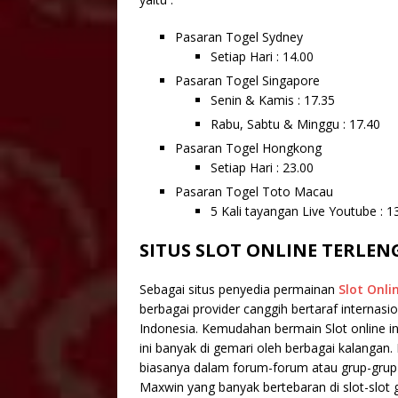
Pasaran Togel Sydney
Setiap Hari : 14.00
Pasaran Togel Singapore
Senin & Kamis : 17.35
Rabu, Sabtu & Minggu : 17.40
Pasaran Togel Hongkong
Setiap Hari : 23.00
Pasaran Togel Toto Macau
5 Kali tayangan Live Youtube : 1
SITUS SLOT ONLINE TERLEN
Sebagai situs penyedia permainan
Slot Onli
berbagai provider canggih bertaraf internas
Indonesia. Kemudahan bermain Slot online in
ini banyak di gemari oleh berbagai kalangan. 
biasanya dalam forum-forum atau grup-grup
Maxwin yang banyak bertebaran di slot-slot 