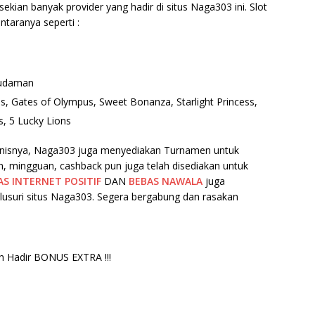
ekian banyak provider yang hadir di situs Naga303 ini. Slot
taranya seperti :
rudaman
, Gates of Olympus, Sweet Bonanza, Starlight Princess,
, 5 Lucky Lions
nisnya, Naga303 juga menyediakan Turnamen untuk
n, mingguan, cashback pun juga telah disediakan untuk
AS INTERNET
POSITIF
DAN
BEBAS NAWALA
juga
uri situs Naga303. Segera bergabung dan rasakan
 Hadir BONUS EXTRA !!!