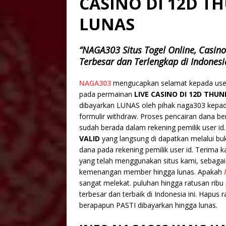
CASINO DI 12D TH
LUNAS
“NAGA303 Situs Togel Online, Casino 
Terbesar dan Terlengkap di Indonesi
NAGA303
mengucapkan selamat kepada user
pada permainan
LIVE CASINO DI 12D THU
dibayarkan LUNAS oleh pihak naga303 kepada
formulir withdraw. Proses pencairan dana b
sudah berada dalam rekening pemilik user id.
VALID
yang langsung di dapatkan melalui buk
dana pada rekening pemilik user id. Terima
yang telah menggunakan situs kami, sebag
kemenangan member hingga lunas. Apakah
sangat melekat. puluhan hingga ratusan ri
terbesar dan terbaik di Indonesia ini. Hapu
berapapun PASTI dibayarkan hingga lunas.