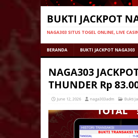
BUKTI JACKPOT N
NAGA303 SITUS TOGEL ONLINE, LIVE CAS
BERANDA
BUKTI JACKPOT NAGA303
NAGA303 JACKPOT 
THUNDER Rp 83.00
June 12, 2026
naga303adm
Bukti 