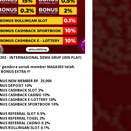
303 - INTERNASIONAL DEWA GRUP (IDN PLAY)
r gembira untuk member NAGA303 telah
 BONUS EXTRA !!!
NUS NEW MEMBER RP. 25,000
NUS DEPOSIT 10%
NUS CASHBACK SLOT 3%
NUS CASHBACK CASINO 10%
NUS CASHBACK E-LOTTERY 10%
NUS CASHBACK SPORTBOOK 10%
NUS REFERRAL SLOT 0.5%
NUS REFERRAL TOGEL 2%
NUS REFERRAL CASINO 0.2%
NUS ROLLINGAN SLOT 0.1%