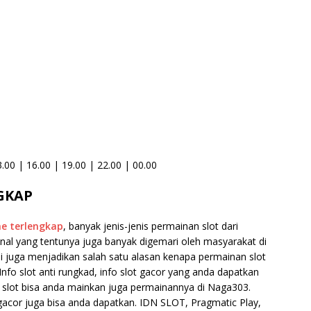
3.00 | 16.00 | 19.00 | 22.00 | 00.00
GKAP
ne terlengkap
, banyak jenis-jenis permainan slot dari
ional yang tentunya juga banyak digemari oleh masyarakat di
i juga menjadikan salah satu alasan kenapa permainan slot
Info slot anti rungkad, info slot gacor yang anda dapatkan
 slot bisa anda mainkan juga permainannya di Naga303.
gacor juga bisa anda dapatkan. IDN SLOT, Pragmatic Play,