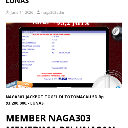
LUNAS
June 14, 2026
naga303adm
NAGA303 JACKPOT TOGEL DI TOTOMACAU 5D Rp
93.200.000,- LUNAS
MEMBER NAGA303