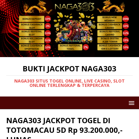
BUKTI JACKPOT NAGA303
NAGA303 SITUS TOGEL ONLINE, LIVE CASINO, SLOT
ONLINE TERLENGKAP & TERPERCAYA
NAGA303 JACKPOT TOGEL DI
TOTOMACAU 5D Rp 93.200.000,-