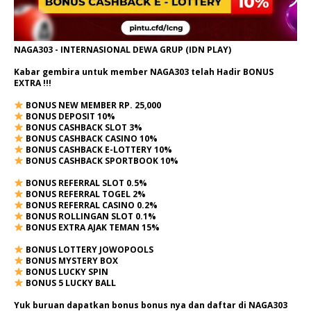
NAGA303 - INTERNASIONAL DEWA GRUP (IDN PLAY)
Kabar gembira untuk member NAGA303 telah Hadir BONUS
EXTRA !!!
BONUS NEW MEMBER RP. 25,000
BONUS DEPOSIT 10%
BONUS CASHBACK SLOT 3%
BONUS CASHBACK CASINO 10%
BONUS CASHBACK E-LOTTERY 10%
BONUS CASHBACK SPORTBOOK 10%
BONUS REFERRAL SLOT 0.5%
BONUS REFERRAL TOGEL 2%
BONUS REFERRAL CASINO 0.2%
BONUS ROLLINGAN SLOT 0.1%
BONUS EXTRA AJAK TEMAN 15%
BONUS LOTTERY JOWOPOOLS
BONUS MYSTERY BOX
BONUS LUCKY SPIN
BONUS 5 LUCKY BALL
Yuk buruan dapatkan bonus bonus nya dan daftar di NAGA303