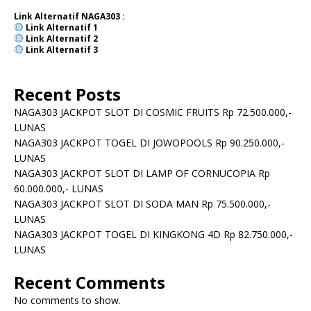
Link Alternatif NAGA303 :
Link Alternatif
1
Link Alternatif
2
Link Alternatif 3
Recent Posts
NAGA303 JACKPOT SLOT DI COSMIC FRUITS Rp 72.500.000,-
LUNAS
NAGA303 JACKPOT TOGEL DI JOWOPOOLS Rp 90.250.000,-
LUNAS
NAGA303 JACKPOT SLOT DI LAMP OF CORNUCOPIA Rp
60.000.000,- LUNAS
NAGA303 JACKPOT SLOT DI SODA MAN Rp 75.500.000,-
LUNAS
NAGA303 JACKPOT TOGEL DI KINGKONG 4D Rp 82.750.000,-
LUNAS
Recent Comments
No comments to show.