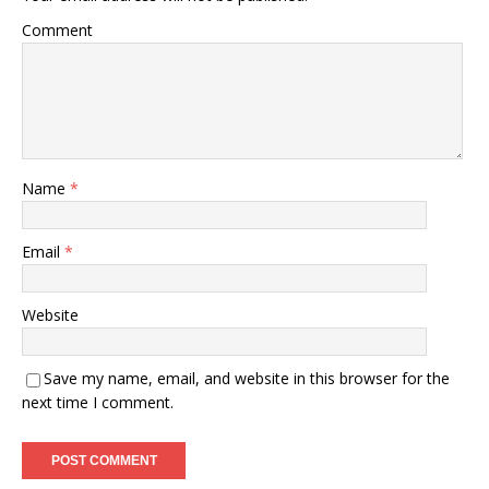
Comment
Name
*
Email
*
Website
Save my name, email, and website in this browser for the
next time I comment.