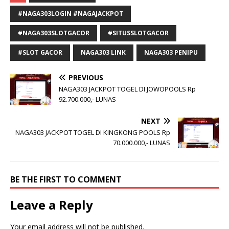
#NAGA303LOGIN #NAGAJACKPOT
#NAGA303SLOTGACOR
#SITUSSLOTGACOR
#SLOT GACOR
NAGA303 LINK
NAGA303 PENIPU
PREVIOUS
NAGA303 JACKPOT TOGEL DI JOWOPOOLS Rp
92.700.000,- LUNAS
NEXT
NAGA303 JACKPOT TOGEL DI KINGKONG POOLS Rp
70.000.000,- LUNAS
BE THE FIRST TO COMMENT
Leave a Reply
Your email address will not be published.