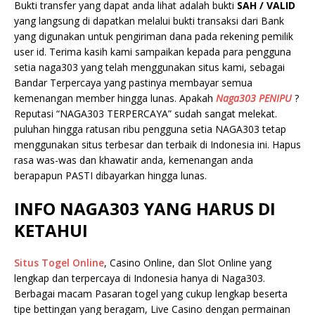
Bukti transfer yang dapat anda lihat adalah bukti
SAH / VALID
yang langsung di dapatkan melalui bukti transaksi dari Bank
yang digunakan untuk pengiriman dana pada rekening pemilik
user id. Terima kasih kami sampaikan kepada para pengguna
setia naga303 yang telah menggunakan situs kami, sebagai
Bandar Terpercaya yang pastinya membayar semua
kemenangan member hingga lunas. Apakah
Naga303
PENIPU
?
Reputasi “NAGA303 TERPERCAYA” sudah sangat melekat.
puluhan hingga ratusan ribu pengguna setia NAGA303 tetap
menggunakan situs terbesar dan terbaik di Indonesia ini. Hapus
rasa was-was dan khawatir anda, kemenangan anda
berapapun PASTI dibayarkan hingga lunas.
INFO NAGA303 YANG HARUS DI
KETAHUI
Situs Togel Online
, Casino Online, dan Slot Online yang
lengkap dan terpercaya di Indonesia hanya di Naga303.
Berbagai macam Pasaran togel yang cukup lengkap beserta
tipe bettingan yang beragam, Live Casino dengan permainan