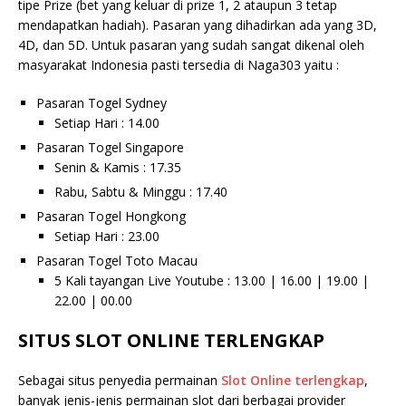
tipe Prize (bet yang keluar di prize 1, 2 ataupun 3 tetap
mendapatkan hadiah). Pasaran yang dihadirkan ada yang 3D,
4D, dan 5D. Untuk pasaran yang sudah sangat dikenal oleh
masyarakat Indonesia pasti tersedia di Naga303 yaitu :
Pasaran Togel Sydney
Setiap Hari : 14.00
Pasaran Togel Singapore
Senin & Kamis : 17.35
Rabu, Sabtu & Minggu : 17.40
Pasaran Togel Hongkong
Setiap Hari : 23.00
Pasaran Togel Toto Macau
5 Kali tayangan Live Youtube : 13.00 | 16.00 | 19.00 |
22.00 | 00.00
SITUS SLOT ONLINE TERLENGKAP
Sebagai situs penyedia permainan
Slot Online terlengkap
,
banyak jenis-jenis permainan slot dari berbagai provider