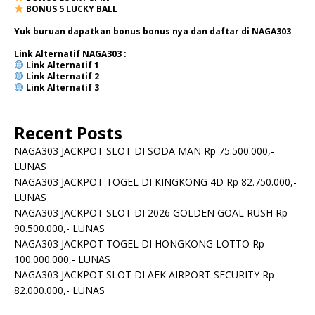
BONUS 5 LUCKY BALL
Yuk buruan dapatkan bonus bonus nya dan daftar di NAGA303
Link Alternatif NAGA303 :
Link Alternatif
1
Link Alternatif
2
Link Alternatif 3
Recent Posts
NAGA303 JACKPOT SLOT DI SODA MAN Rp 75.500.000,-
LUNAS
NAGA303 JACKPOT TOGEL DI KINGKONG 4D Rp 82.750.000,-
LUNAS
NAGA303 JACKPOT SLOT DI 2026 GOLDEN GOAL RUSH Rp
90.500.000,- LUNAS
NAGA303 JACKPOT TOGEL DI HONGKONG LOTTO Rp
100.000.000,- LUNAS
NAGA303 JACKPOT SLOT DI AFK AIRPORT SECURITY Rp
82.000.000,- LUNAS