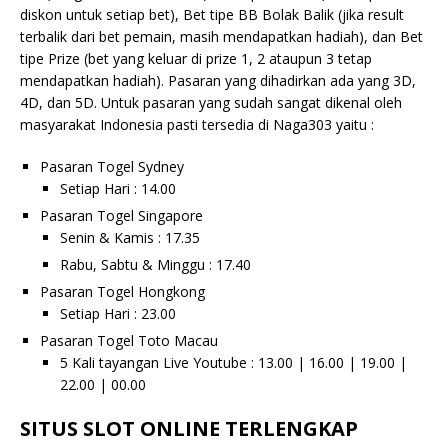
diskon untuk setiap bet), Bet tipe BB Bolak Balik (jika result
terbalik dari bet pemain, masih mendapatkan hadiah), dan Bet
tipe Prize (bet yang keluar di prize 1, 2 ataupun 3 tetap
mendapatkan hadiah). Pasaran yang dihadirkan ada yang 3D,
4D, dan 5D. Untuk pasaran yang sudah sangat dikenal oleh
masyarakat Indonesia pasti tersedia di Naga303 yaitu :
Pasaran Togel Sydney
Setiap Hari : 14.00
Pasaran Togel Singapore
Senin & Kamis : 17.35
Rabu, Sabtu & Minggu : 17.40
Pasaran Togel Hongkong
Setiap Hari : 23.00
Pasaran Togel Toto Macau
5 Kali tayangan Live Youtube : 13.00 | 16.00 | 19.00 |
22.00 | 00.00
SITUS SLOT ONLINE TERLENGKAP