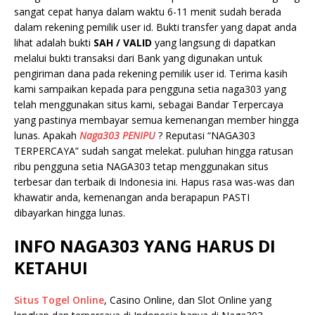
sangat cepat hanya dalam waktu 6-11 menit sudah berada
dalam rekening pemilik user id. Bukti transfer yang dapat anda
lihat adalah bukti
SAH / VALID
yang langsung di dapatkan
melalui bukti transaksi dari Bank yang digunakan untuk
pengiriman dana pada rekening pemilik user id. Terima kasih
kami sampaikan kepada para pengguna setia naga303 yang
telah menggunakan situs kami, sebagai Bandar Terpercaya
yang pastinya membayar semua kemenangan member hingga
lunas. Apakah
Naga303
PENIPU
? Reputasi “NAGA303
TERPERCAYA” sudah sangat melekat. puluhan hingga ratusan
ribu pengguna setia NAGA303 tetap menggunakan situs
terbesar dan terbaik di Indonesia ini. Hapus rasa was-was dan
khawatir anda, kemenangan anda berapapun PASTI
dibayarkan hingga lunas.
INFO NAGA303 YANG HARUS DI
KETAHUI
Situs Togel Online
, Casino Online, dan Slot Online yang