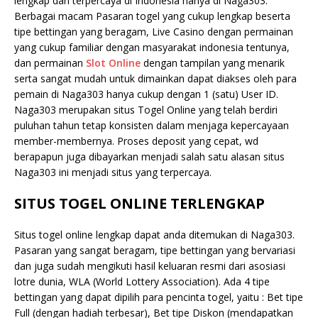
lengkap dan terpercaya di Indonesia hanya di Naga303.
Berbagai macam Pasaran togel yang cukup lengkap beserta
tipe bettingan yang beragam, Live Casino dengan permainan
yang cukup familiar dengan masyarakat indonesia tentunya,
dan permainan
Slot Online
dengan tampilan yang menarik
serta sangat mudah untuk dimainkan dapat diakses oleh para
pemain di Naga303 hanya cukup dengan 1 (satu) User ID.
Naga303 merupakan situs Togel Online yang telah berdiri
puluhan tahun tetap konsisten dalam menjaga kepercayaan
member-membernya. Proses deposit yang cepat, wd
berapapun juga dibayarkan menjadi salah satu alasan situs
Naga303 ini menjadi situs yang terpercaya.
SITUS TOGEL ONLINE TERLENGKAP
Situs togel online lengkap dapat anda ditemukan di Naga303.
Pasaran yang sangat beragam, tipe bettingan yang bervariasi
dan juga sudah mengikuti hasil keluaran resmi dari asosiasi
lotre dunia, WLA (World Lottery Association). Ada 4 tipe
bettingan yang dapat dipilih para pencinta togel, yaitu : Bet tipe
Full (dengan hadiah terbesar), Bet tipe Diskon (mendapatkan