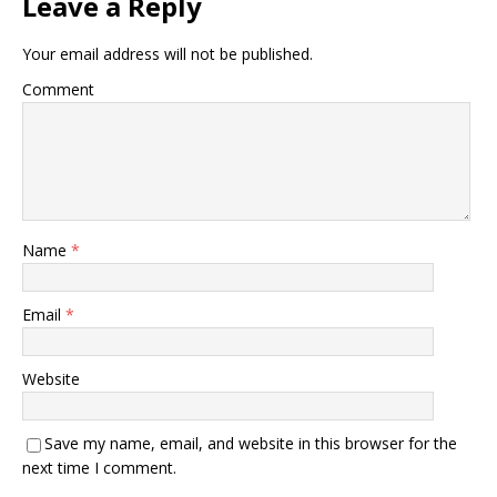
Leave a Reply
Your email address will not be published.
Comment
Name
*
Email
*
Website
Save my name, email, and website in this browser for the
next time I comment.