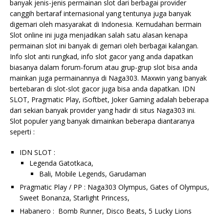
banyak jenis-jenis permainan slot dari berbagai provider
canggih bertaraf internasional yang tentunya juga banyak
digemari oleh masyarakat di Indonesia. Kemudahan bermain
Slot online ini juga menjadikan salah satu alasan kenapa
permainan slot ini banyak di gemari oleh berbagai kalangan.
Info slot anti rungkad, info slot gacor yang anda dapatkan
biasanya dalam forum-forum atau grup-grup slot bisa anda
mainkan juga permainannya di Naga303. Maxwin yang banyak
bertebaran di slot-slot gacor juga bisa anda dapatkan. IDN
SLOT, Pragmatic Play, iSoftbet, Joker Gaming adalah beberapa
dari sekian banyak provider yang hadir di situs Naga303 ini.
Slot populer yang banyak dimainkan beberapa diantaranya
seperti :
IDN SLOT :
Legenda Gatotkaca,
Bali, Mobile Legends, Garudaman
Pragmatic Play / PP : Naga303 Olympus, Gates of Olympus,
Sweet Bonanza, Starlight Princess,
Habanero : Bomb Runner, Disco Beats, 5 Lucky Lions