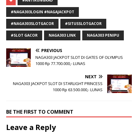
#ANTIRUNGKAD
#NAGA303LOGIN #NAGAJACKPOT
#NAGA303SLOTGACOR
#SITUSSLOTGACOR
#SLOT GACOR
NAGA303 LINK
NAGA303 PENIPU
PREVIOUS
NAGA303 JACKPOT SLOT DI GATES OF OLYMPUS
1000 Rp 77.700.000,- LUNAS
NEXT
NAGA303 JACKPOT SLOT DI STARLIGHT PRINCESS
1000 Rp 63.500.000,- LUNAS
BE THE FIRST TO COMMENT
Leave a Reply