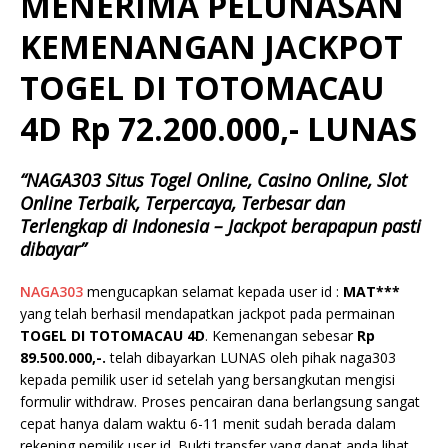
MENERIMA PELUNASAN
KEMENANGAN JACKPOT
TOGEL DI TOTOMACAU
4D Rp 72.200.000,- LUNAS
“NAGA303 Situs Togel Online, Casino Online, Slot
Online Terbaik, Terpercaya, Terbesar dan
Terlengkap di Indonesia – Jackpot berapapun pasti
dibayar”
NAGA303
mengucapkan selamat kepada user id :
MAT***
yang telah berhasil mendapatkan jackpot pada permainan
TOGEL DI TOTOMACAU 4D
. Kemenangan sebesar
Rp
89.500.000,-.
telah dibayarkan LUNAS oleh pihak naga303
kepada pemilik user id setelah yang bersangkutan mengisi
formulir withdraw. Proses pencairan dana berlangsung sangat
cepat hanya dalam waktu 6-11 menit sudah berada dalam
rekening pemilik user id. Bukti transfer yang dapat anda lihat