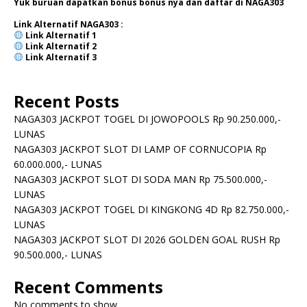
Yuk buruan dapatkan bonus bonus nya dan daftar di NAGA303
Link Alternatif NAGA303 :
Link Alternatif
1
Link Alternatif
2
Link Alternatif 3
Recent Posts
NAGA303 JACKPOT TOGEL DI JOWOPOOLS Rp 90.250.000,-
LUNAS
NAGA303 JACKPOT SLOT DI LAMP OF CORNUCOPIA Rp
60.000.000,- LUNAS
NAGA303 JACKPOT SLOT DI SODA MAN Rp 75.500.000,-
LUNAS
NAGA303 JACKPOT TOGEL DI KINGKONG 4D Rp 82.750.000,-
LUNAS
NAGA303 JACKPOT SLOT DI 2026 GOLDEN GOAL RUSH Rp
90.500.000,- LUNAS
Recent Comments
No comments to show.