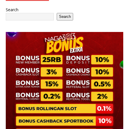
Search
Search