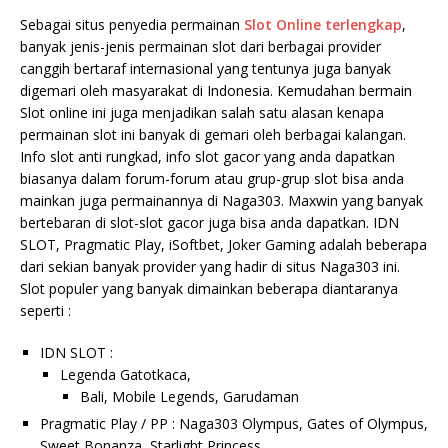
Sebagai situs penyedia permainan
Slot Online terlengkap
,
banyak jenis-jenis permainan slot dari berbagai provider
canggih bertaraf internasional yang tentunya juga banyak
digemari oleh masyarakat di Indonesia. Kemudahan bermain
Slot online ini juga menjadikan salah satu alasan kenapa
permainan slot ini banyak di gemari oleh berbagai kalangan.
Info slot anti rungkad, info slot gacor yang anda dapatkan
biasanya dalam forum-forum atau grup-grup slot bisa anda
mainkan juga permainannya di Naga303. Maxwin yang banyak
bertebaran di slot-slot gacor juga bisa anda dapatkan. IDN
SLOT, Pragmatic Play, iSoftbet, Joker Gaming adalah beberapa
dari sekian banyak provider yang hadir di situs Naga303 ini.
Slot populer yang banyak dimainkan beberapa diantaranya
seperti :
IDN SLOT :
Legenda Gatotkaca,
Bali, Mobile Legends, Garudaman
Pragmatic Play / PP : Naga303 Olympus, Gates of Olympus,
Sweet Bonanza, Starlight Princess,