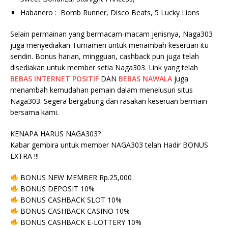
Habanero : Bomb Runner, Disco Beats, 5 Lucky Lions
Selain permainan yang bermacam-macam jenisnya, Naga303
juga menyediakan Turnamen untuk menambah keseruan itu
sendiri. Bonus harian, mingguan, cashback pun juga telah
disediakan untuk member setia Naga303. Link yang telah
BEBAS INTERNET
POSITIF
DAN
BEBAS NAWALA
juga
menambah kemudahan pemain dalam menelusuri situs
Naga303. Segera bergabung dan rasakan keseruan bermain
bersama kami.
KENAPA HARUS NAGA303?
Kabar gembira untuk member NAGA303 telah Hadir BONUS
EXTRA !!!
BONUS NEW MEMBER Rp.25,000
BONUS DEPOSIT 10%
BONUS CASHBACK SLOT 10%
BONUS CASHBACK CASINO 10%
BONUS CASHBACK E-LOTTERY 10%