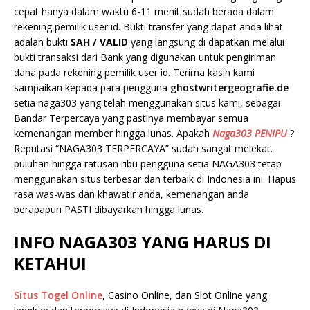
cepat hanya dalam waktu 6-11 menit sudah berada dalam
rekening pemilik user id. Bukti transfer yang dapat anda lihat
adalah bukti
SAH / VALID
yang langsung di dapatkan melalui
bukti transaksi dari Bank yang digunakan untuk pengiriman
dana pada rekening pemilik user id. Terima kasih kami
sampaikan kepada para pengguna
ghostwritergeografie.de
setia naga303 yang telah menggunakan situs kami, sebagai
Bandar Terpercaya yang pastinya membayar semua
kemenangan member hingga lunas. Apakah
Naga303
PENIPU
?
Reputasi “NAGA303 TERPERCAYA” sudah sangat melekat.
puluhan hingga ratusan ribu pengguna setia NAGA303 tetap
menggunakan situs terbesar dan terbaik di Indonesia ini. Hapus
rasa was-was dan khawatir anda, kemenangan anda
berapapun PASTI dibayarkan hingga lunas.
INFO NAGA303 YANG HARUS DI
KETAHUI
Situs Togel Online
, Casino Online, dan Slot Online yang