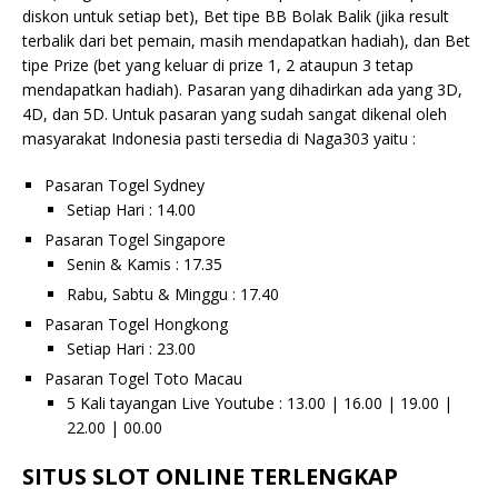
diskon untuk setiap bet), Bet tipe BB Bolak Balik (jika result
terbalik dari bet pemain, masih mendapatkan hadiah), dan Bet
tipe Prize (bet yang keluar di prize 1, 2 ataupun 3 tetap
mendapatkan hadiah). Pasaran yang dihadirkan ada yang 3D,
4D, dan 5D. Untuk pasaran yang sudah sangat dikenal oleh
masyarakat Indonesia pasti tersedia di Naga303 yaitu :
Pasaran Togel Sydney
Setiap Hari : 14.00
Pasaran Togel Singapore
Senin & Kamis : 17.35
Rabu, Sabtu & Minggu : 17.40
Pasaran Togel Hongkong
Setiap Hari : 23.00
Pasaran Togel Toto Macau
5 Kali tayangan Live Youtube : 13.00 | 16.00 | 19.00 |
22.00 | 00.00
SITUS SLOT ONLINE TERLENGKAP