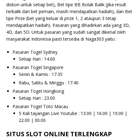
diskon untuk setiap bet), Bet tipe BB Bolak Balik (jika result
terbalik dari bet pemain, masih mendapatkan hadiah), dan Bet
tipe Prize (bet yang keluar di prize 1, 2 ataupun 3 tetap
mendapatkan hadiah). Pasaran yang dihadirkan ada yang 3D,
4D, dan 5D. Untuk pasaran yang sudah sangat dikenal oleh
masyarakat Indonesia pasti tersedia di Naga303 yaitu :
Pasaran Togel Sydney
Setiap Hari : 14.00
Pasaran Togel Singapore
Senin & Kamis : 17.35
Rabu, Sabtu & Minggu : 17.40
Pasaran Togel Hongkong
Setiap Hari : 23.00
Pasaran Togel Toto Macau
5 Kali tayangan Live Youtube : 13.00 | 16.00 | 19.00 |
22.00 | 00.00
SITUS SLOT ONLINE TERLENGKAP