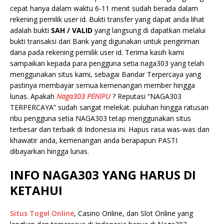
cepat hanya dalam waktu 6-11 menit sudah berada dalam
rekening pemilik user id. Bukti transfer yang dapat anda lihat
adalah bukti
SAH / VALID
yang langsung di dapatkan melalui
bukti transaksi dari Bank yang digunakan untuk pengiriman
dana pada rekening pemilik user id. Terima kasih kami
sampaikan kepada para pengguna setia naga303 yang telah
menggunakan situs kami, sebagai Bandar Terpercaya yang
pastinya membayar semua kemenangan member hingga
lunas. Apakah
Naga303
PENIPU
? Reputasi “NAGA303
TERPERCAYA” sudah sangat melekat. puluhan hingga ratusan
ribu pengguna setia NAGA303 tetap menggunakan situs
terbesar dan terbaik di Indonesia ini. Hapus rasa was-was dan
khawatir anda, kemenangan anda berapapun PASTI
dibayarkan hingga lunas.
INFO NAGA303 YANG HARUS DI
KETAHUI
Situs Togel Online
, Casino Online, dan Slot Online yang