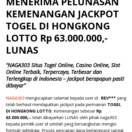
MENERIMA PELUNASAN
KEMENANGAN JACKPOT
TOGEL DI HONGKONG
LOTTO Rp 63.000.000,-
LUNAS
“NAGA303 Situs Togel Online, Casino Online, Slot
Online Terbaik, Terpercaya, Terbesar dan
Terlengkap di Indonesia – Jackpot berapapun pasti
dibayar”
NAGA303
mengucapkan selamat kepada user id :
REV***
yang
telah berhasil mendapatkan jackpot pada permainan
TOGEL
DI HONGKONG LOTTO
. Kemenangan sebesar
Rp
63.000.000,-.
telah dibayarkan LUNAS oleh pihak naga303
kepada pemilik user id setelah yang bersangkutan mengisi
formulir withdraw. Proses pencairan dana berlangsung sangat