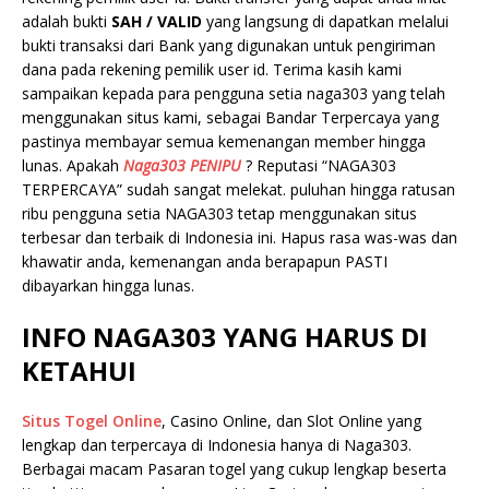
adalah bukti
SAH / VALID
yang langsung di dapatkan melalui
bukti transaksi dari Bank yang digunakan untuk pengiriman
dana pada rekening pemilik user id. Terima kasih kami
sampaikan kepada para pengguna setia naga303 yang telah
menggunakan situs kami, sebagai Bandar Terpercaya yang
pastinya membayar semua kemenangan member hingga
lunas. Apakah
Naga303
PENIPU
? Reputasi “NAGA303
TERPERCAYA” sudah sangat melekat. puluhan hingga ratusan
ribu pengguna setia NAGA303 tetap menggunakan situs
terbesar dan terbaik di Indonesia ini. Hapus rasa was-was dan
khawatir anda, kemenangan anda berapapun PASTI
dibayarkan hingga lunas.
INFO NAGA303 YANG HARUS DI
KETAHUI
Situs Togel Online
, Casino Online, dan Slot Online yang
lengkap dan terpercaya di Indonesia hanya di Naga303.
Berbagai macam Pasaran togel yang cukup lengkap beserta