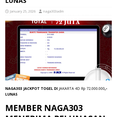
LUNAS
January 25, 2026
naga303adm
NAGA303 JACKPOT TOGEL DI
JAKARTA 4D Rp 72.000.000
,-
LUNAS
MEMBER NAGA303