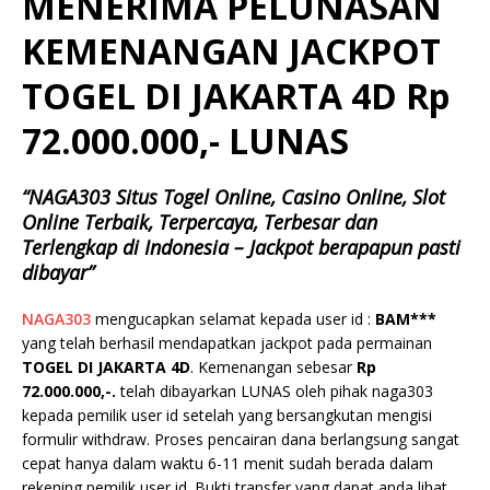
MENERIMA PELUNASAN
KEMENANGAN JACKPOT
TOGEL DI JAKARTA 4D Rp
72.000.000,- LUNAS
“NAGA303 Situs Togel Online, Casino Online, Slot
Online Terbaik, Terpercaya, Terbesar dan
Terlengkap di Indonesia – Jackpot berapapun pasti
dibayar”
NAGA303
mengucapkan selamat kepada user id :
BAM***
yang telah berhasil mendapatkan jackpot pada permainan
TOGEL DI JAKARTA 4D
. Kemenangan sebesar
Rp
72.000.000,-.
telah dibayarkan LUNAS oleh pihak naga303
kepada pemilik user id setelah yang bersangkutan mengisi
formulir withdraw. Proses pencairan dana berlangsung sangat
cepat hanya dalam waktu 6-11 menit sudah berada dalam
rekening pemilik user id. Bukti transfer yang dapat anda lihat