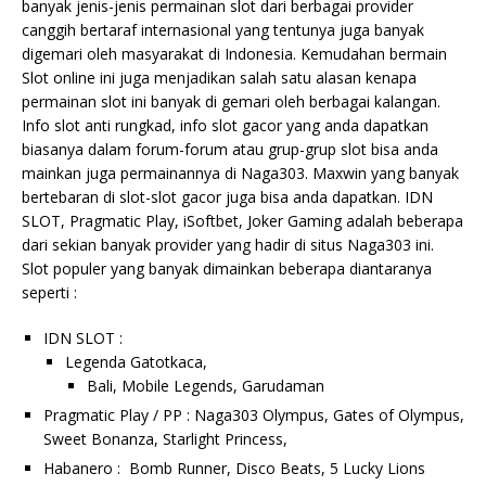
banyak jenis-jenis permainan slot dari berbagai provider
canggih bertaraf internasional yang tentunya juga banyak
digemari oleh masyarakat di Indonesia. Kemudahan bermain
Slot online ini juga menjadikan salah satu alasan kenapa
permainan slot ini banyak di gemari oleh berbagai kalangan.
Info slot anti rungkad, info slot gacor yang anda dapatkan
biasanya dalam forum-forum atau grup-grup slot bisa anda
mainkan juga permainannya di Naga303. Maxwin yang banyak
bertebaran di slot-slot gacor juga bisa anda dapatkan. IDN
SLOT, Pragmatic Play, iSoftbet, Joker Gaming adalah beberapa
dari sekian banyak provider yang hadir di situs Naga303 ini.
Slot populer yang banyak dimainkan beberapa diantaranya
seperti :
IDN SLOT :
Legenda Gatotkaca,
Bali, Mobile Legends, Garudaman
Pragmatic Play / PP : Naga303 Olympus, Gates of Olympus,
Sweet Bonanza, Starlight Princess,
Habanero : Bomb Runner, Disco Beats, 5 Lucky Lions