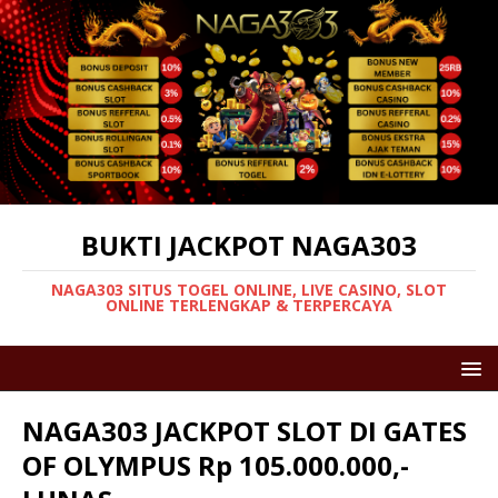
BUKTI JACKPOT NAGA303
NAGA303 SITUS TOGEL ONLINE, LIVE CASINO, SLOT
ONLINE TERLENGKAP & TERPERCAYA
NAGA303 JACKPOT SLOT DI GATES
OF OLYMPUS Rp 105.000.000,-