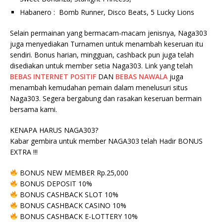
Habanero : Bomb Runner, Disco Beats, 5 Lucky Lions
Selain permainan yang bermacam-macam jenisnya, Naga303
juga menyediakan Turnamen untuk menambah keseruan itu
sendiri. Bonus harian, mingguan, cashback pun juga telah
disediakan untuk member setia Naga303. Link yang telah
BEBAS INTERNET
POSITIF
DAN
BEBAS NAWALA
juga
menambah kemudahan pemain dalam menelusuri situs
Naga303. Segera bergabung dan rasakan keseruan bermain
bersama kami.
KENAPA HARUS NAGA303?
Kabar gembira untuk member NAGA303 telah Hadir BONUS
EXTRA !!!
BONUS NEW MEMBER Rp.25,000
BONUS DEPOSIT 10%
BONUS CASHBACK SLOT 10%
BONUS CASHBACK CASINO 10%
BONUS CASHBACK E-LOTTERY 10%