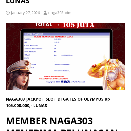
LUNAS
January 27, 2026
naga303adm
NAGA303 JACKPOT SLOT DI GATES OF OLYMPUS Rp
105.000.000,- LUNAS
MEMBER NAGA303