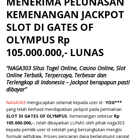
MENERIMA PELUNASAN
KEMENANGAN JACKPOT
SLOT DI GATES OF
OLYMPUS Rp
105.000.000,- LUNAS
“NAGA303 Situs Togel Online, Casino Online, Slot
Online Terbaik, Terpercaya, Terbesar dan
Terlengkap di Indonesia – Jackpot berapapun pasti
dibayar”
NAGA303
mengucapkan selamat kepada user id :
YOG***
yang telah berhasil mendapatkan jackpot pada permainan
SLOT DI GATES OF OLYMPUS
. Kemenangan sebesar
Rp
105.000.000,-.
telah dibayarkan LUNAS oleh pihak naga303
kepada pemilik user id setelah yang bersangkutan mengisi
formulir withdraw. Proses pencairan dana berlangsung sangat