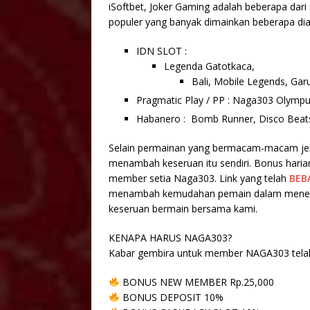
iSoftbet, Joker Gaming adalah beberapa dari s
populer yang banyak dimainkan beberapa dian
IDN SLOT :
Legenda Gatotkaca,
Bali, Mobile Legends, Ga
Pragmatic Play / PP : Naga303 Olympu
Habanero : Bomb Runner, Disco Beats
Selain permainan yang bermacam-macam je
menambah keseruan itu sendiri. Bonus haria
member setia Naga303. Link yang telah
BEB
menambah kemudahan pemain dalam menelus
keseruan bermain bersama kami.
KENAPA HARUS NAGA303?
Kabar gembira untuk member NAGA303 telah
BONUS NEW MEMBER Rp.25,000
BONUS DEPOSIT 10%