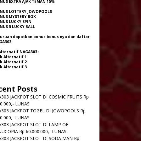
NUS EXTRA AJAK TEMAN 15%
NUS LOTTERY JOWOPOOLS
NUS MYSTERY BOX
NUS LUCKY SPIN
NUS 5 LUCKY BALL
uruan dapatkan bonus bonus nya dan daftar
AGA303
Alternatif NAGA303 :
nk Alternatif
1
nk Alternatif
2
k Alternatif 3
cent Posts
303 JACKPOT SLOT DI COSMIC FRUITS Rp
00.000,- LUNAS
303 JACKPOT TOGEL DI JOWOPOOLS Rp
50.000,- LUNAS
303 JACKPOT SLOT DI LAMP OF
UCOPIA Rp 60.000.000,- LUNAS
303 JACKPOT SLOT DI SODA MAN Rp