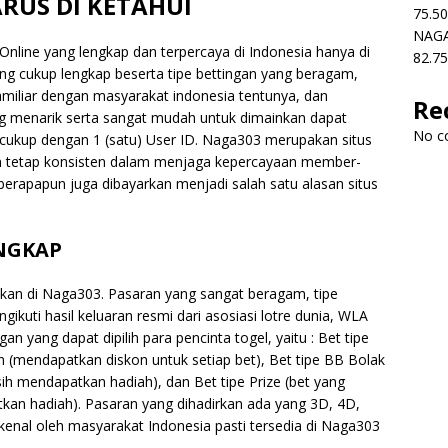
RUS DI KETAHUI
75.5
NAGA
 Online yang lengkap dan terpercaya di Indonesia hanya di
82.7
g cukup lengkap beserta tipe bettingan yang beragam,
miliar dengan masyarakat indonesia tentunya, dan
Re
g menarik serta sangat mudah untuk dimainkan dapat
No c
cukup dengan 1 (satu) User ID. Naga303 merupakan situs
hun tetap konsisten dalam menjaga kepercayaan member-
erapapun juga dibayarkan menjadi salah satu alasan situs
ENGKAP
ukan di Naga303. Pasaran yang sangat beragam, tipe
ikuti hasil keluaran resmi dari asosiasi lotre dunia, WLA
gan yang dapat dipilih para pencinta togel, yaitu : Bet tipe
on (mendapatkan diskon untuk setiap bet), Bet tipe BB Bolak
masih mendapatkan hadiah), dan Bet tipe Prize (bet yang
atkan hadiah). Pasaran yang dihadirkan ada yang 3D, 4D,
kenal oleh masyarakat Indonesia pasti tersedia di Naga303