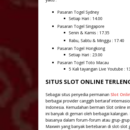
Pasaran Togel Sydney
Setiap Hari : 14.00
Pasaran Togel Singapore
Senin & Kamis : 17.35
Rabu, Sabtu & Minggu : 17.40
Pasaran Togel Hongkong
Setiap Hari : 23.00
Pasaran Togel Toto Macau
5 Kali tayangan Live Youtube : 1
SITUS SLOT ONLINE TERLEN
Sebagai situs penyedia permainan
Slot Onli
berbagai provider canggih bertaraf internas
Indonesia. Kemudahan bermain Slot online in
ini banyak di gemari oleh berbagai kalangan. 
biasanya dalam forum-forum atau grup-grup
Maxwin yang banyak bertebaran di slot-slot 