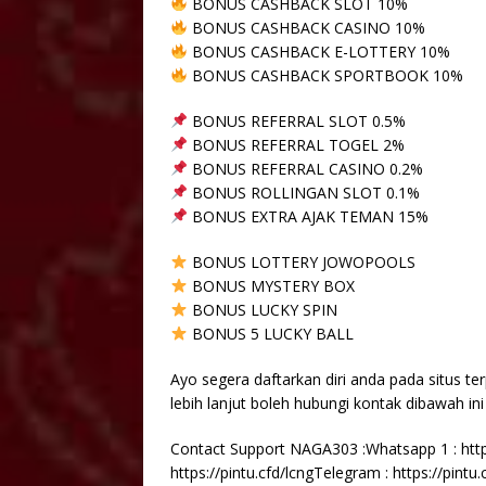
BONUS CASHBACK SLOT 10%
BONUS CASHBACK CASINO 10%
BONUS CASHBACK E-LOTTERY 10%
BONUS CASHBACK SPORTBOOK 10%
BONUS REFERRAL SLOT 0.5%
BONUS REFERRAL TOGEL 2%
BONUS REFERRAL CASINO 0.2%
BONUS ROLLINGAN SLOT 0.1%
BONUS EXTRA AJAK TEMAN 15%
BONUS LOTTERY JOWOPOOLS
BONUS MYSTERY BOX
BONUS LUCKY SPIN
BONUS 5 LUCKY BALL
Ayo segera daftarkan diri anda pada situs t
lebih lanjut boleh hubungi kontak dibawah ini 
Contact Support NAGA303 :Whatsapp 1 : https:
https://pintu.cfd/lcngTelegram : https://pintu.