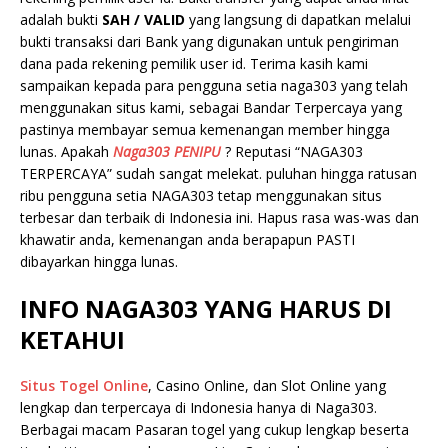
adalah bukti
SAH / VALID
yang langsung di dapatkan melalui
bukti transaksi dari Bank yang digunakan untuk pengiriman
dana pada rekening pemilik user id. Terima kasih kami
sampaikan kepada para pengguna setia naga303 yang telah
menggunakan situs kami, sebagai Bandar Terpercaya yang
pastinya membayar semua kemenangan member hingga
lunas. Apakah
Naga303
PENIPU
? Reputasi “NAGA303
TERPERCAYA” sudah sangat melekat. puluhan hingga ratusan
ribu pengguna setia NAGA303 tetap menggunakan situs
terbesar dan terbaik di Indonesia ini. Hapus rasa was-was dan
khawatir anda, kemenangan anda berapapun PASTI
dibayarkan hingga lunas.
INFO NAGA303 YANG HARUS DI
KETAHUI
Situs Togel Online
, Casino Online, dan Slot Online yang
lengkap dan terpercaya di Indonesia hanya di Naga303.
Berbagai macam Pasaran togel yang cukup lengkap beserta