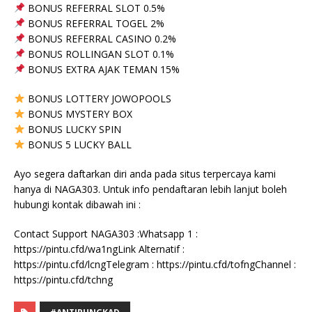
BONUS REFERRAL SLOT 0.5%
BONUS REFERRAL TOGEL 2%
BONUS REFERRAL CASINO 0.2%
BONUS ROLLINGAN SLOT 0.1%
BONUS EXTRA AJAK TEMAN 15%
BONUS LOTTERY JOWOPOOLS
BONUS MYSTERY BOX
BONUS LUCKY SPIN
BONUS 5 LUCKY BALL
Ayo segera daftarkan diri anda pada situs terpercaya kami
hanya di NAGA303. Untuk info pendaftaran lebih lanjut boleh
hubungi kontak dibawah ini :
Contact Support NAGA303 :Whatsapp 1 :
https://pintu.cfd/wa1ngLink Alternatif :
https://pintu.cfd/lcngTelegram : https://pintu.cfd/tofngChannel :
https://pintu.cfd/tchng