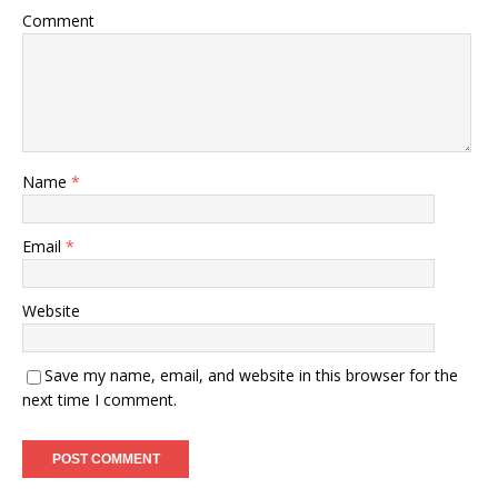
Comment
Name
*
Email
*
Website
Save my name, email, and website in this browser for the
next time I comment.