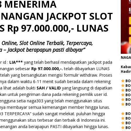
3 MENERIMA
NANGAN JACKPOT SLOT
Rp 97.000.000,- LUNAS
Online, Slot Online Terbaik, Terpercaya,
a – Jackpot berapapun pasti dibayar”
NAGA
 id :
LIA***
yang telah berhasil mendapatkan jackpot pada
Kaba
enangan sebesar
Rp 97.000.000,-.
telah dibayarkan LUNAS
Hadir
etelah yang bersangkutan mengisi formulir withdraw. Proses
BO
anya dalam waktu 6-11 menit sudah berada dalam rekening
BO
a lihat adalah bukti
SAH / VALID
yang langsung di dapatkan
BO
akan untuk pengiriman dana pada rekening pemilik user id.
BO
BO
engguna setia naga303 yang telah menggunakan situs
BO
tinya membayar semua kemenangan member hingga lunas.
3 TERPERCAYA” sudah sangat melekat. puluhan hingga
BO
BO
enggunakan situs terbesar dan terbaik di Indonesia ini.
BO
enangan anda berapapun PASTI dibayarkan hingga lunas.
BO