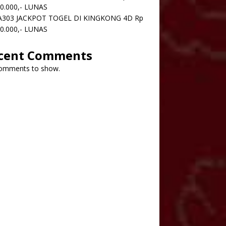
00.000,- LUNAS
303 JACKPOT TOGEL DI KINGKONG 4D Rp
50.000,- LUNAS
cent Comments
omments to show.