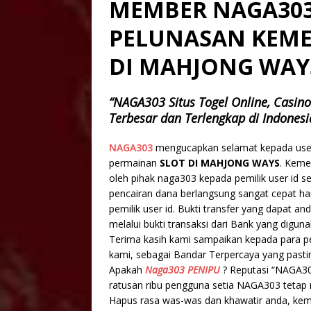
MEMBER NAGA30
PELUNASAN KEME
DI MAHJONG WAYS 
“NAGA303 Situs Togel Online, Casino 
Terbesar dan Terlengkap di Indonesi
NAGA303
mengucapkan selamat kepada user
permainan
SLOT DI MAHJONG WAYS
. Kem
oleh pihak naga303 kepada pemilik user id s
pencairan dana berlangsung sangat cepat h
pemilik user id. Bukti transfer yang dapat and
melalui bukti transaksi dari Bank yang digun
Terima kasih kami sampaikan kepada para p
kami, sebagai Bandar Terpercaya yang pas
Apakah
Naga303
PENIPU
? Reputasi “NAGA30
ratusan ribu pengguna setia NAGA303 tetap m
Hapus rasa was-was dan khawatir anda, kem