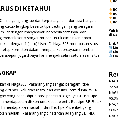
BO
RUS DI KETAHUI
BO
BO
BO
 Online yang lengkap dan terpercaya di Indonesia hanya di
BO
g cukup lengkap beserta tipe bettingan yang beragam,
Yuk b
miliar dengan masyarakat indonesia tentunya, dan
di N
g menarik serta sangat mudah untuk dimainkan dapat
cukup dengan 1 (satu) User ID. Naga303 merupakan situs
Link 
Li
hun tetap konsisten dalam menjaga kepercayaan member-
Li
erapapun juga dibayarkan menjadi salah satu alasan situs
Lin
ENGKAP
Re
NAGA
ukan di Naga303. Pasaran yang sangat beragam, tipe
72.5
ikuti hasil keluaran resmi dari asosiasi lotre dunia, WLA
NAGA
gan yang dapat dipilih para pencinta togel, yaitu : Bet tipe
90.2
on (mendapatkan diskon untuk setiap bet), Bet tipe BB Bolak
NAGA
masih mendapatkan hadiah), dan Bet tipe Prize (bet yang
CORN
atkan hadiah). Pasaran yang dihadirkan ada yang 3D, 4D,
NAGA