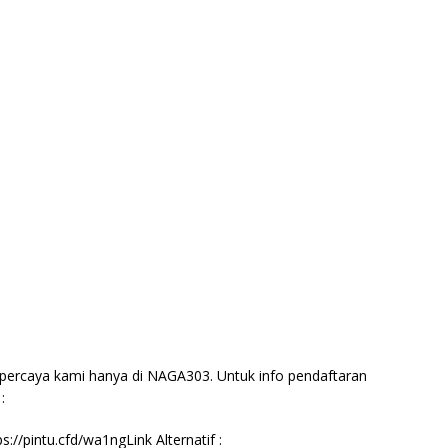
erpercaya kami hanya di NAGA303. Untuk info pendaftaran
:
//pintu.cfd/wa1ngLink Alternatif :