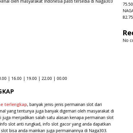
kenal oleh masyarakat Indonesia pasti tersedia di Naga303
75.5
NAGA
82.7
Re
No c
3.00 | 16.00 | 19.00 | 22.00 | 00.00
GKAP
ne terlengkap
, banyak jenis-jenis permainan slot dari
ional yang tentunya juga banyak digemari oleh masyarakat di
i juga menjadikan salah satu alasan kenapa permainan slot
Info slot anti rungkad, info slot gacor yang anda dapatkan
 slot bisa anda mainkan juga permainannya di Naga303.