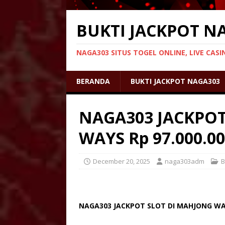
BUKTI JACKPOT N
NAGA303 SITUS TOGEL ONLINE, LIVE CAS
BERANDA
BUKTI JACKPOT NAGA303
NAGA303 JACKPOT
WAYS Rp 97.000.0
December 20, 2025
naga303adm
B
NAGA303 JACKPOT SLOT DI MAHJONG W