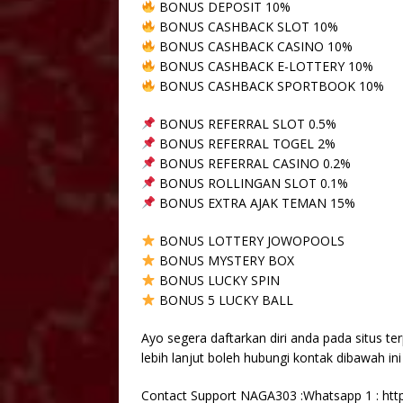
BONUS DEPOSIT 10%
BONUS CASHBACK SLOT 10%
BONUS CASHBACK CASINO 10%
BONUS CASHBACK E-LOTTERY 10%
BONUS CASHBACK SPORTBOOK 10%
BONUS REFERRAL SLOT 0.5%
BONUS REFERRAL TOGEL 2%
BONUS REFERRAL CASINO 0.2%
BONUS ROLLINGAN SLOT 0.1%
BONUS EXTRA AJAK TEMAN 15%
BONUS LOTTERY JOWOPOOLS
BONUS MYSTERY BOX
BONUS LUCKY SPIN
BONUS 5 LUCKY BALL
Ayo segera daftarkan diri anda pada situs t
lebih lanjut boleh hubungi kontak dibawah ini 
Contact Support NAGA303 :Whatsapp 1 : https: