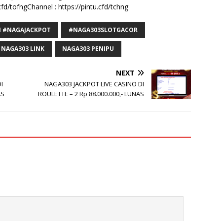
cfd/tofngChannel : https://pintu.cfd/tchng
 #NAGAJACKPOT
#NAGA303SLOTGACOR
NAGA303 LINK
NAGA303 PENIPU
NEXT
I
NAGA303 JACKPOT LIVE CASINO DI
AS
ROULETTE – 2 Rp 88.000.000,- LUNAS