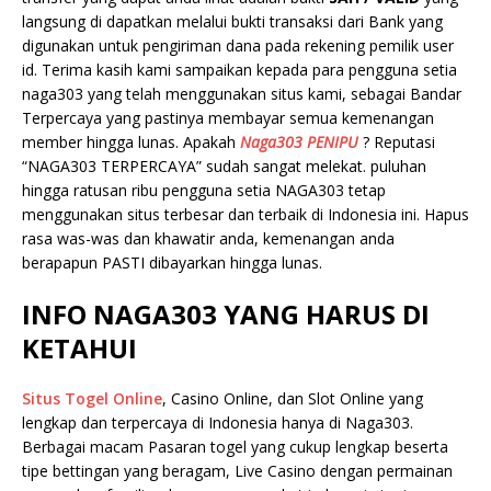
langsung di dapatkan melalui bukti transaksi dari Bank yang
digunakan untuk pengiriman dana pada rekening pemilik user
id. Terima kasih kami sampaikan kepada para pengguna setia
naga303 yang telah menggunakan situs kami, sebagai Bandar
Terpercaya yang pastinya membayar semua kemenangan
member hingga lunas. Apakah
Naga303
PENIPU
? Reputasi
“NAGA303 TERPERCAYA” sudah sangat melekat. puluhan
hingga ratusan ribu pengguna setia NAGA303 tetap
menggunakan situs terbesar dan terbaik di Indonesia ini. Hapus
rasa was-was dan khawatir anda, kemenangan anda
berapapun PASTI dibayarkan hingga lunas.
INFO NAGA303 YANG HARUS DI
KETAHUI
Situs Togel Online
, Casino Online, dan Slot Online yang
lengkap dan terpercaya di Indonesia hanya di Naga303.
Berbagai macam Pasaran togel yang cukup lengkap beserta
tipe bettingan yang beragam, Live Casino dengan permainan