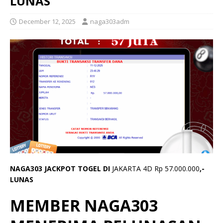
LUNAS
December 12, 2025
naga303adm
NAGA303 JACKPOT TOGEL DI
JAKARTA 4D Rp 57.000.000
,-
LUNAS
MEMBER NAGA303