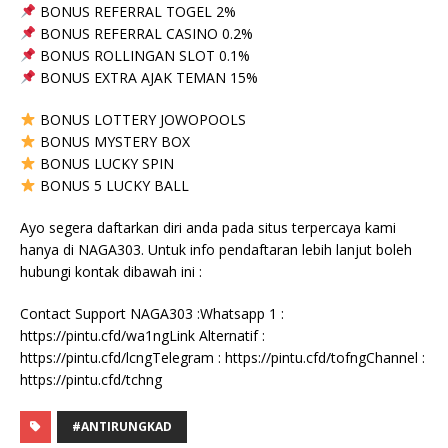
BONUS REFERRAL TOGEL 2%
BONUS REFERRAL CASINO 0.2%
BONUS ROLLINGAN SLOT 0.1%
BONUS EXTRA AJAK TEMAN 15%
BONUS LOTTERY JOWOPOOLS
BONUS MYSTERY BOX
BONUS LUCKY SPIN
BONUS 5 LUCKY BALL
Ayo segera daftarkan diri anda pada situs terpercaya kami
hanya di NAGA303. Untuk info pendaftaran lebih lanjut boleh
hubungi kontak dibawah ini :
Contact Support NAGA303 :Whatsapp 1 :
https://pintu.cfd/wa1ngLink Alternatif :
https://pintu.cfd/lcngTelegram : https://pintu.cfd/tofngChannel :
https://pintu.cfd/tchng
#ANTIRUNGKAD