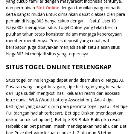
yang cukup familiar dengan masyarakat indonesia tentunya,
dan permainan
Slot Online
dengan tampilan yang menarik
serta sangat mudah untuk dimainkan dapat diakses oleh para
pemain di Naga303 hanya cukup dengan 1 (satu) User ID.
Naga303 merupakan situs Togel Online yang telah berdiri
puluhan tahun tetap konsisten dalam menjaga kepercayaan
member-membernya. Proses deposit yang cepat, wd
berapapun juga dibayarkan menjadi salah satu alasan situs
Naga303 ini menjadi situs yang terpercaya.
SITUS TOGEL ONLINE TERLENGKAP
Situs togel online lengkap dapat anda ditemukan di Naga303.
Pasaran yang sangat beragam, tipe bettingan yang bervariasi
dan juga sudah mengikuti hasil keluaran resmi dari asosiasi
lotre dunia, WLA (World Lottery Association). Ada 4 tipe
bettingan yang dapat dipilih para pencinta togel, yaitu : Bet tipe
Full (dengan hadiah terbesar), Bet tipe Diskon (mendapatkan
diskon untuk setiap bet), Bet tipe BB Bolak Balik (jika result
terbalik dari bet pemain, masih mendapatkan hadiah), dan Bet
tipe Prize (bet yang keluar di prize 1, 2 ataupun 3 tetap