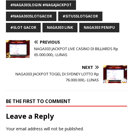
#NAGA303LOGIN #NAGAJACKPOT
#NAGA303SLOTGACOR
#SITUSSLOTGACOR
#SLOT GACOR
NAGA303 LINK
NAGA303 PENIPU
PREVIOUS
NAGA303 JACKPOT LIVE CASINO DI BILLIARDS Rp
65.000.000,- LUNAS
NEXT
NAGA303 JACKPOT TOGEL DI SYDNEY LOTTO Rp
76.000.000,- LUNAS
BE THE FIRST TO COMMENT
Leave a Reply
Your email address will not be published.